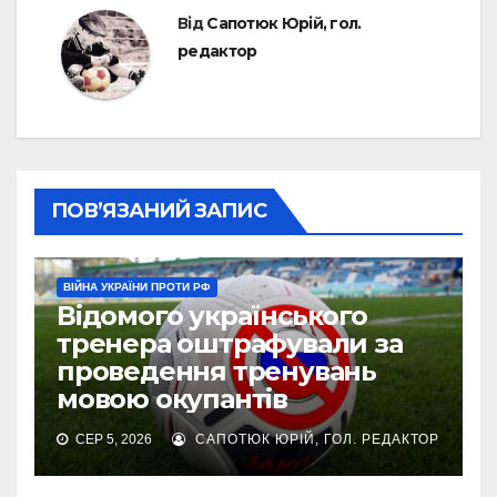
Від
Сапотюк Юрій, гол.
редактор
ПОВ’ЯЗАНИЙ ЗАПИС
ВІЙНА УКРАЇНИ ПРОТИ РФ
Відомого українського
тренера оштрафували за
проведення тренувань
мовою окупантів
СЕР 5, 2026
САПОТЮК ЮРІЙ, ГОЛ. РЕДАКТОР