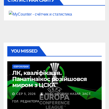
СТАТИСТИКА САЙТУ
YOU MISSED
ЄВРОКУБКИ
ЛК, кваліфікація.
Панатінаїкос розійшовся
миром з ЦСКА
СЕР 5, 2026
МАКСИМОВИЧ НАЗАР, ЗАСТ.
ГОЛ. РЕДАКТОРА