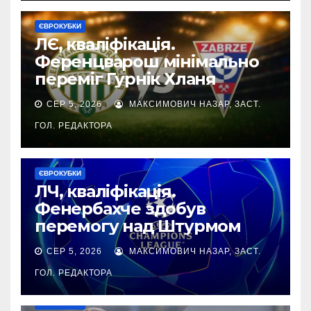
ЄВРОКУБКИ
ЛЄ, кваліфікація.
Ференцварош мінімально
переміг Гурнік Хланя
СЕР 5, 2026
МАКСИМОВИЧ НАЗАР, ЗАСТ.
ГОЛ. РЕДАКТОРА
ЄВРОКУБКИ
ЛЧ, кваліфікація.
Фенербахче здобув
перемогу над Штурмом
СЕР 5, 2026
МАКСИМОВИЧ НАЗАР, ЗАСТ.
ГОЛ. РЕДАКТОРА
ЄВРОКУБКИ