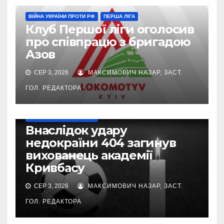
ВІЙНА УКРАЇНИ ПРОТИ РФ
ПЕРША ЛІГА
Клуб Першої ліги оголосив
про співпрацю з бригадою
Азов
СЕР 3, 2026
МАКСИМОВИЧ НАЗАР, ЗАСТ.
ГОЛ. РЕДАКТОРА
ВІЙНА УКРАЇНИ ПРОТИ РФ
Внаслідок удару
недокраїни 404 загинув
вихованець академії
Кривбасу
СЕР 3, 2026
МАКСИМОВИЧ НАЗАР, ЗАСТ.
ГОЛ. РЕДАКТОРА