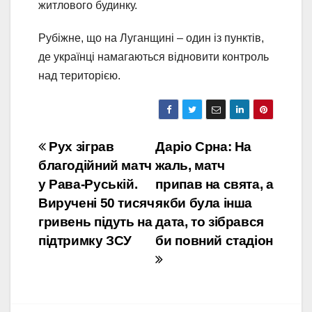
житлового будинку.
Рубіжне, що на Луганщині – один із пунктів,
де українці намагаються відновити контроль
над територією.
Навігація
Рух зіграв
Даріо Срна: На
благодійний матч
жаль, матч
записів
у Рава-Руській.
припав на свята, а
Виручені 50 тисяч
якби була інша
гривень підуть на
дата, то зібрався
підтримку ЗСУ
би повний стадіон