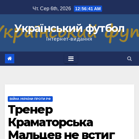
Перейти
Чт. Сер 6th, 2026
12:56:42 AM
до
вмісту
Український футбол
Інтернет-видання
ВІЙНА УКРАЇНИ ПРОТИ РФ
Тренер
Краматорська
Мальцев не встиг