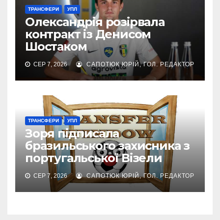
ТРАНСФЕРИ
УПЛ
Олександрія розірвала
контракт із Денисом
Шостаком
СЕР 7, 2026
САПОТЮК ЮРІЙ, ГОЛ. РЕДАКТОР
ТРАНСФЕРИ
УПЛ
Зоря підписала
бразильського захисника з
португальської Візели
СЕР 7, 2026
САПОТЮК ЮРІЙ, ГОЛ. РЕДАКТОР