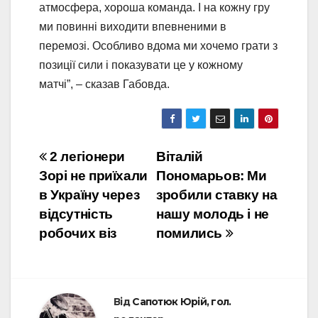
атмосфера, хороша команда. І на кожну гру
ми повинні виходити впевненими в
перемозі. Особливо вдома ми хочемо грати з
позиції сили і показувати це у кожному
матчі”, – сказав Габовда.
Навігація
2 легіонери
Віталій
Зорі не приїхали
Пономарьов: Ми
записів
в Україну через
зробили ставку на
відсутність
нашу молодь і не
робочих віз
помились
Від
Сапотюк Юрій, гол.