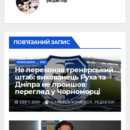
редактор
ПОВ’ЯЗАНИЙ ЗАПИС
ТРАНСФЕРИ
УПЛ
Не переконав тренерський
штаб: вихованець Руха та
Дніпра не пройшов
перегляд у Чорноморці
СЕР 7, 2026
САПОТЮК ЮРІЙ, ГОЛ. РЕДАКТОР