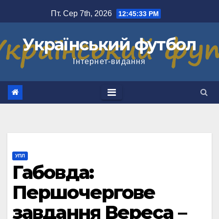
Перейти
Пт. Сер 7th, 2026
12:45:33 PM
до
вмісту
Український футбол
Інтернет-видання
УПЛ
Габовда:
Першочергове
завдання Вереса –