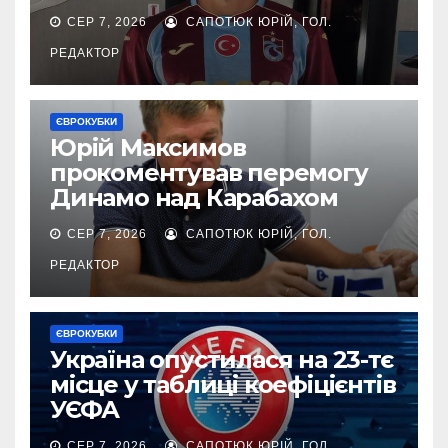
СЕР 7, 2026
САПОТЮК ЮРІЙ, ГОЛ.
РЕДАКТОР
ЄВРОКУБКИ
Юрій Максимов
прокоментував перемогу
Динамо над Карабахом
СЕР 7, 2026
САПОТЮК ЮРІЙ, ГОЛ.
РЕДАКТОР
ЄВРОКУБКИ
Україна опустилася на 23-тє
місце у таблиці коефіцієнтів
УЄФА
СЕР 7, 2026
САПОТЮК ЮРІЙ, ГОЛ.