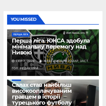
YOU MISSED
ПЕРША ЛІГА
Перша ліга. ЮКСА здобула
мінімальну перемогу над
Нивою
СЕР 7, 2026
МАКСИМОВИЧ НАЗАР, ЗАСТ.
ГОЛ. РЕДАКТОРА
ІНШЕ
Салах став найбільш
високооплачуваним
гравцем в історії
турецького футболу