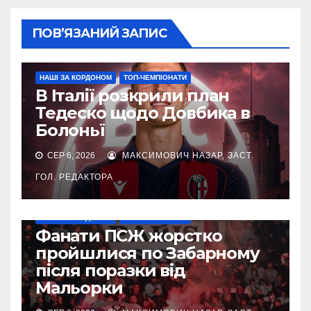
ПОВ’ЯЗАНИЙ ЗАПИС
НАШІ ЗА КОРДОНОМ
ТОП-ЧЕМПІОНАТИ
В Італії розкрили план
Тедеско щодо Довбика в
Болоньї
СЕР 6, 2026
МАКСИМОВИЧ НАЗАР, ЗАСТ.
ГОЛ. РЕДАКТОРА
НАШІ ЗА КОРДОНОМ
ТОП-ЧЕМПІОНАТИ
Фанати ПСЖ жорстко
пройшлися по Забарному
після поразки від
Мальорки