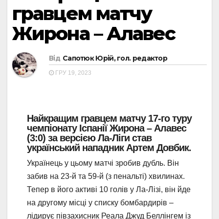
гравцем матчу
Жирона – Алавес
Від
Сапотюк Юрій, гол. редактор
ГРУ 19, 2023
Найкращим гравцем матчу 17-го туру
чемпіонату Іспанії Жирона – Алавес
(3:0) за версією Ла-Ліги став
український нападник Артем Довбик.
Українець у цьому матчі зробив дубль. Він
забив на 23-й та 59-й (з пенальті) хвилинах.
Тепер в його активі 10 голів у Ла-Лізі, він йде
на другому місці у списку бомбардирів –
лідирує півзахисник Реала Джуд Беллінгем із