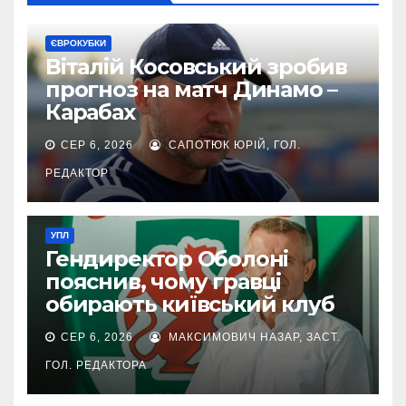
ЄВРОКУБКИ
Віталій Косовський зробив
прогноз на матч Динамо –
Карабах
СЕР 6, 2026
САПОТЮК ЮРІЙ, ГОЛ.
РЕДАКТОР
УПЛ
Гендиректор Оболоні
пояснив, чому гравці
обирають київський клуб
СЕР 6, 2026
МАКСИМОВИЧ НАЗАР, ЗАСТ.
ГОЛ. РЕДАКТОРА