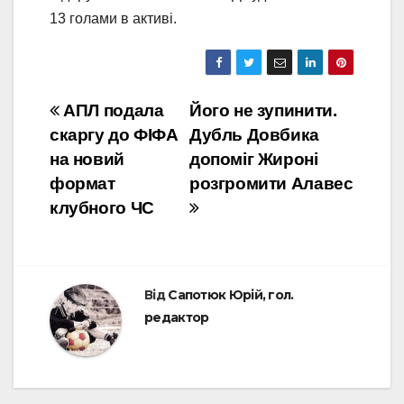
13 голами в активі.
Навігація
АПЛ подала
Його не зупинити.
скаргу до ФІФА
Дубль Довбика
записів
на новий
допоміг Жироні
формат
розгромити Алавес
клубного ЧС
Від
Сапотюк Юрій, гол.
редактор