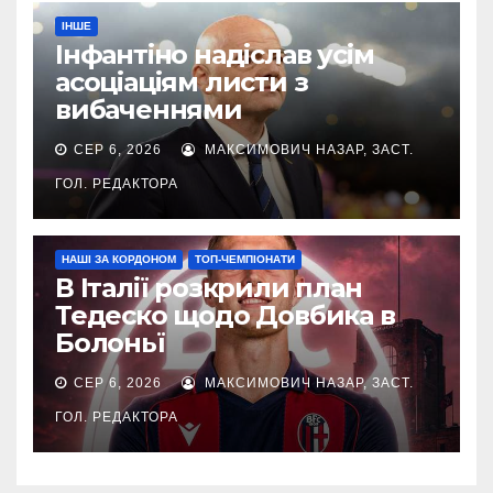
ІНШЕ
Інфантіно надіслав усім
асоціаціям листи з
вибаченнями
СЕР 6, 2026
МАКСИМОВИЧ НАЗАР, ЗАСТ.
ГОЛ. РЕДАКТОРА
НАШІ ЗА КОРДОНОМ
ТОП-ЧЕМПІОНАТИ
В Італії розкрили план
Тедеско щодо Довбика в
Болоньї
СЕР 6, 2026
МАКСИМОВИЧ НАЗАР, ЗАСТ.
ГОЛ. РЕДАКТОРА