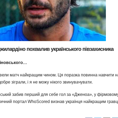
жилардіно похвалив українського півзахисника
ліновського…
провели матч найкращим чином. Ця поразка повинна навчити н
обре зіграли, і я не можу нікого звинувачувати.
вський забив перший для себе гол за «Дженоа», у фірмовом
стичний портал WhoScored визнав українця найкращим грав