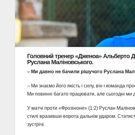
Головний тренер «Дженоа» Альберто Д
Руслана Маліновського.
– Ми давно не бачили рішучого Руслана Ма
– Ми знаємо його якість і силу, він і команда 
Ми повинні багато працювати, але сьогодні ми д
У матчі проти «Фрозіноне» (1:2) Руслан Маліно
стилі вразивши ворота дальнім ударом. Стати
зустрічі.