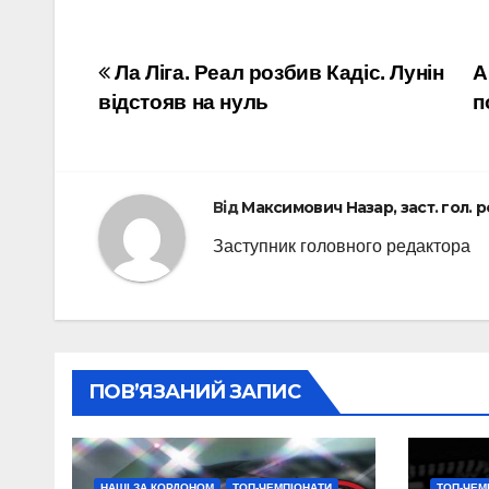
Навігація
Ла Ліга. Реал розбив Кадіс. Лунін
А
відстояв на нуль
п
записів
Від
Максимович Назар, заст. гол. 
Заступник головного редактора
ПОВ’ЯЗАНИЙ ЗАПИС
НАШІ ЗА КОРДОНОМ
ТОП-ЧЕМПІОНАТИ
ТОП-ЧЕМ