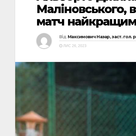
Маліновського, в
матч найкращим
Від
Максимович Назар, заст. гол. 
ЛИС 26, 2023