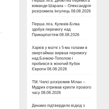
Перша ліга. Дебютна перемога
команди Шарана – Олександрія
розгромила Інгулець
08.08.2026
Перша ліга. Куликів-Білка
здобув перемогу над
Прикарпаттям
08.08.2026
Харків у матчі з 5-ма голами в
овертаймах вирвав перемогу
над Бачкою-Тополою і
пробився в жіночий Кубок
Європи
08.08.2026
ТМ. Челсі розгромив Мілан –
Мудрик отримав крихти ігрового
часу
08.08.2026
Динамо підтвердило відхід з