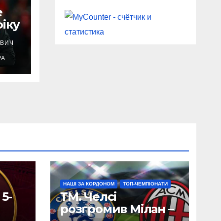
е
іку
ВИЧ
РА
НАШІ ЗА КОРДОНОМ
ТОП-ЧЕМПІОНАТИ
 5-
ТМ. Челсі
розгромив Мілан –