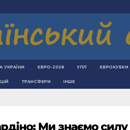
А УКРАЇНИ
ЄВРО-2028
УПЛ
ЄВРОКУБКИ
АЦІЙ
ТРАНСФЕРИ
ІНШЕ
рдіно: Ми знаємо силу