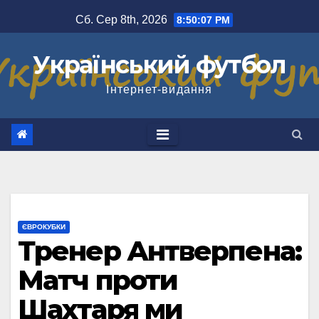
Перейти
Сб. Сер 8th, 2026
8:50:08 PM
до
вмісту
Український футбол
Інтернет-видання
ЄВРОКУБКИ
Тренер Антверпена:
Матч проти
Шахтаря ми