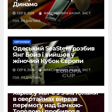
Динамо
СЕР 8, 2026
МАКСИМОВИЧ НАЗАР, ЗАСТ.
ГОЛ. РЕДАКТОРА
ЄВРОКУБКИ
Одеський SeaSters розбив
Янг Бойз і вийшов у
жіночий Кубок Європи
СЕР 8, 2026
МАКСИМОВИЧ НАЗАР, ЗАСТ.
ГОЛ. РЕДАКТОРА
ЄВРОКУБКИ
Харків у матчі з 5-ма голами
в овертаймах вирвав
перемогу над Бачкою-
Тополою і пробився в