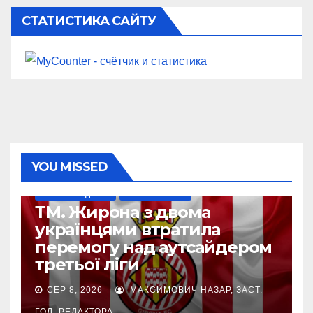
СТАТИСТИКА САЙТУ
YOU MISSED
НАШІ ЗА КОРДОНОМ
ТОП-ЧЕМПІОНАТИ
ТМ. Жирона з двома
українцями втратила
перемогу над аутсайдером
третьої ліги
СЕР 8, 2026
МАКСИМОВИЧ НАЗАР, ЗАСТ.
ГОЛ. РЕДАКТОРА