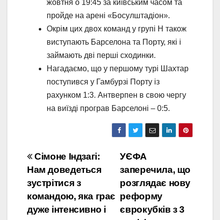
жовтня о 19:45 за київським часом та
пройде на арені «Босулштадіон».
Окрім цих двох команд у групі Н також
виступають Барселона та Порту, які і
займають дві перші сходинки.
Нагадаємо, що у першому турі Шахтар
поступився у Гамбурзі Порту із
рахунком 1:3. Антверпен в свою чергу
на виїзді програв Барселоні – 0:5.
Навігація
Сімоне Індзагі:
УЄФА
Нам доведеться
заперечила, що
записів
зустрітися з
розглядає нову
командою, яка грає
реформу
дуже інтенсивно і
єврокубків з 3