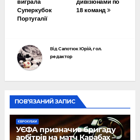
виграла
дивізіонами по
Суперкубок
18 команд
Португалії
Від
Сапотюк Юрій, гол.
редактор
ПОВ’ЯЗАНИЙ ЗАПИС
ЄВРОКУБКИ
УЄФА призначив бригаду
арбітрів на матч Карабах –