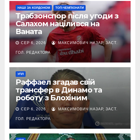
НАШІ ЗА КОРДОНОМ
ТОП-ЧЕМПІОНАТИ
Трабзонспор після угоди з
Салахом націлився на
Ваната
СЕР 6, 2026
МАКСИМОВИЧ НАЗАР, ЗАСТ.
ГОЛ. РЕДАКТОРА
УПЛ
Раффаел згадав свій
трансфер в Динамо та
роботу з Блохіним
СЕР 6, 2026
МАКСИМОВИЧ НАЗАР, ЗАСТ.
ГОЛ. РЕДАКТОРА