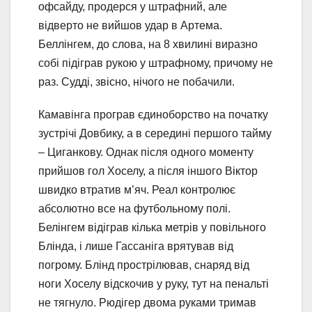
офсайду, продерся у штрафний, але
відверто не вийшов удар в Артема.
Беллінгем, до слова, на 8 хвилині виразно
собі підіграв рукою у штрафному, причому не
раз. Судді, звісно, нічого не побачили.
Камавінга програв єдиноборство на початку
зустрічі Довбику, а в середині першого тайму
– Циганкову. Однак після одного моменту
прийшов гол Хоселу, а після іншого Віктор
швидко втратив м’яч. Реал контролює
абсолютно все на футбольному полі.
Белінгем відіграв кілька метрів у повільного
Блінда, і лише Гассаніга врятував від
погрому. Блінд прострілював, снаряд від
ноги Хоселу відскочив у руку, тут на пенальті
не тягнуло. Рюдігер двома руками тримав