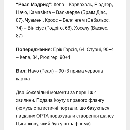
“Реал Мадрид”:
Кепа – Карвахаль, Рюдігер,
Начо, Камавінга – Вальверде (Браїм Діас,
87), Чуамені, Кроос – Беллінгем (Себальос,
74) – Вінісіус (Родріго, 68), Хоселу (Васкес,
87)
Попередження:
Ерік Гарсія, 64, Стуані, 90+4
– Кепа, 84, Рюдігер, 90+4
Вил:
Начо (Реал) – 90+3 пряма червона
картка
Два божевільні моменти за перші ж 4
хвилини. Подача Коуту з правого флангу
(чомусь статистичні портали, що базуються
на даних OPTA порахували створення шансу
Циганкову, який був у штрафному)