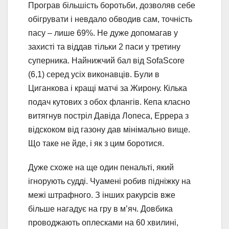
Програв більшість боротьби, дозволяв себе
обігрувати і невдало обводив сам, точність
пасу – лише 69%. Не дуже допомагав у
захисті та віддав тільки 2 паси у третину
суперника. Найнижчий бал від SofaScore
(6,1) серед усіх виконавців. Були в
Циганкова і кращі матчі за Жирону. Кілька
подач кутових з обох флангів. Кепа класно
витягнув постріл Давіда Лопеса, Еррера з
відскоком від газону дав мінімально вище.
Що таке не йде, і як з цим боротися.
Дуже схоже на ще один пенальті, який
ігнорують судді. Чуамені робив підніжку на
межі штрафного. З інших ракурсів вже
більше нагадує на гру в м’яч. Довбика
проводжають оплесками на 60 хвилині,