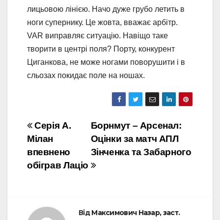
лицьовою лінією. Начо дуже грубо летить в
ноги супернику. Це жовта, вважає арбітр.
VAR виправляє ситуацію. Навіщо таке
творити в центрі поля? Порту, конкурент
Циганкова, не може ногами поворушити і в
сльозах покидає поле на ношах.
Навігація
Серія А.
Борнмут – Арсенал:
Мілан
Оцінки за матч АПЛ
записів
впевнено
Зінченка та Забарного
обіграв Лаціо
Від
Максимович Назар, заст.