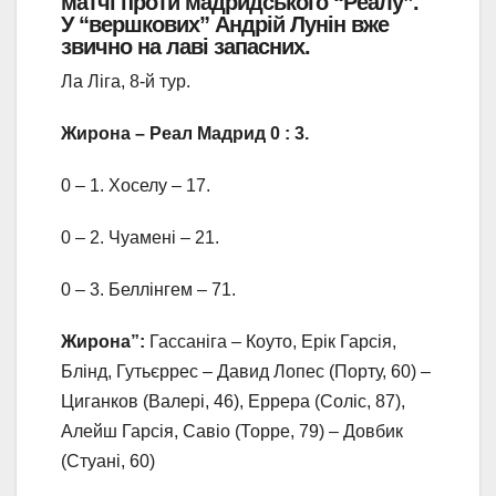
матчі проти мадридського “Реалу”.
У “вершкових” Андрій Лунін вже
звично на лаві запасних.
Ла Ліга, 8-й тур.
Жирона – Реал Мадрид 0 : 3.
0 – 1. Хоселу – 17.
0 – 2. Чуамені – 21.
0 – 3. Беллінгем – 71.
Жирона”:
Гассаніга – Коуто, Ерік Гарсія,
Блінд, Гутьєррес – Давид Лопес (Порту, 60) –
Циганков (Валері, 46), Еррера (Соліс, 87),
Алейш Гарсія, Савіо (Торре, 79) – Довбик
(Стуані, 60)