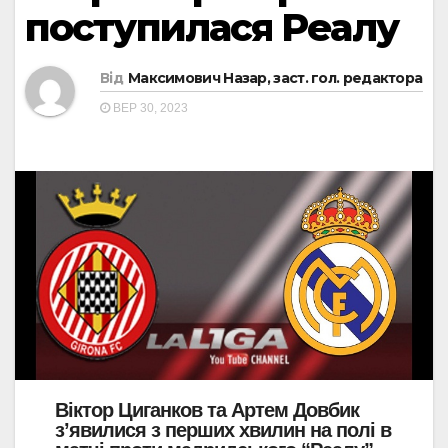
поступилася Реалу
Від
Максимович Назар, заст. гол. редактора
ВЕР 30, 2023
Віктор Циганков та Артем Довбик
зʼявилися з перших хвилин на полі в