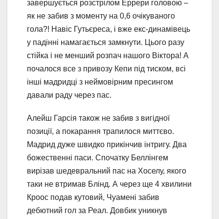
завершується розстрілом Еррери головою –
як не забив з моменту на 0,6 очікуваного
гола?! Навіс Гутьєреса, і вже екс-динамівець
у падінні намагається замкнути. Цього разу
стійка і не менший розпач нашого Віктора! А
почалося все з привозу Кепи під тиском, всі
інші мадридці з неймовірним пресингом
давали раду через пас.
Алейш Гарсія також не забив з вигідної
позиції, а покарання трапилося миттєво.
Мадрид дуже швидко прикінчив інтригу. Два
божественні паси. Спочатку Беллінгем
вирізав шедевральний пас на Хоселу, якого
таки не втримав Блінд. А через ще 4 хвилини
Кроос подав кутовий, Чуамені забив
дебютний гол за Реал. Довбик уникнув