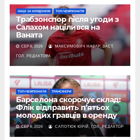
НАШІ ЗА КОРДОНОМ
ТОП-ЧЕМПІОНАТИ
Трабзонспор після угоди з
Салахом націлився на
Ваната
СЕР 6, 2026
МАКСИМОВИЧ НАЗАР, ЗАСТ.
ГОЛ. РЕДАКТОРА
ТОП-ЧЕМПІОНАТИ
ТРАНСФЕРИ
Барселона скорочує склад:
Флік відправить п’ятьох
молодих гравців в оренду
СЕР 6, 2026
САПОТЮК ЮРІЙ, ГОЛ. РЕДАКТОР