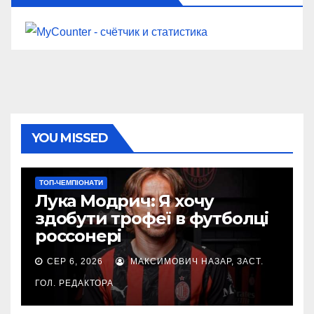
YOU MISSED
ТОП-ЧЕМПІОНАТИ
Лука Модрич: Я хочу
здобути трофеї в футболці
россонері
СЕР 6, 2026
МАКСИМОВИЧ НАЗАР, ЗАСТ.
ГОЛ. РЕДАКТОРА