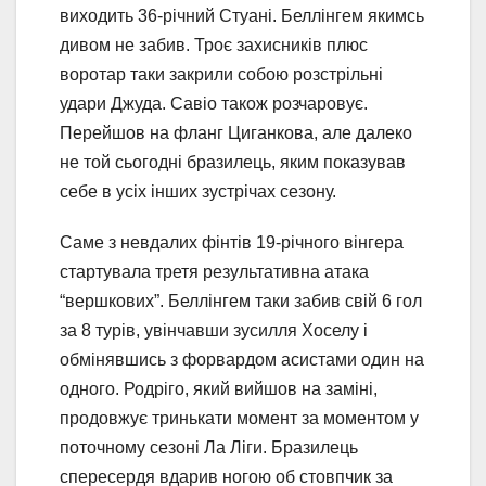
виходить 36-річний Стуані. Беллінгем якимсь
дивом не забив. Троє захисників плюс
воротар таки закрили собою розстрільні
удари Джуда. Савіо також розчаровує.
Перейшов на фланг Циганкова, але далеко
не той сьогодні бразилець, яким показував
себе в усіх інших зустрічах сезону.
Саме з невдалих фінтів 19-річного вінгера
стартувала третя результативна атака
“вершкових”. Беллінгем таки забив свій 6 гол
за 8 турів, увінчавши зусилля Хоселу і
обмінявшись з форвардом асистами один на
одного. Родріго, який вийшов на заміні,
продовжує тринькати момент за моментом у
поточному сезоні Ла Ліги. Бразилець
спересердя вдарив ногою об стовпчик за