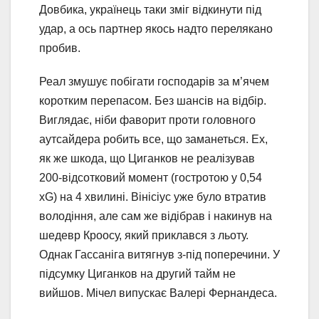
Довбика, українець таки зміг відкинути під
удар, а ось партнер якось надто перелякано
пробив.
Реал змушує побігати господарів за м’ячем
коротким перепасом. Без шансів на відбір.
Виглядає, ніби фаворит проти головного
аутсайдера робить все, що заманеться. Ех,
як же шкода, що Циганков не реалізував
200-відсотковий момент (гостротою у 0,54
xG) на 4 хвилині. Вінісіус уже було втратив
володіння, але сам же відібрав і накинув на
шедевр Кроосу, який приклався з льоту.
Однак Гассаніга витягнув з-під поперечини. У
підсумку Циганков на другий тайм не
вийшов. Мічел випускає Валері Фернандеса.