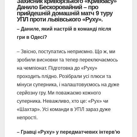
Захисник криворізького «Кривбасу»
Данило Бескоровайний – про
прийдешній домашній матч 9 туру
УПЛ проти львівського «Руху».
– Даниле, який настрій в команді після
гри в Одесі?
– Звісно, поступатись неприємно. Що ж, ми
зробили висновки та тепер переключаємось
на чемпіонат. Підготовка до «Руху»
проходить плідно. Розібрали усі плюси та
мінуси суперника, і налаштовуємось на дуже
серйозну гру. Ми поважаємо кожного
суперника. Неважливо, хто це: «Рух» чи
«Шахтар». Усі команди в УПЛ зараз дуже
непрості.
– Гравці «Руху» у передматчевих інтервʼю