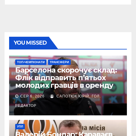
YOU MISSED
ТОП-ЧЕМПІОНАТИ
ТРАНСФЕРИ
Барселона скорочує склад:
Флік відправить п’ятьох
молодих гравців в оренду
СЕР 6, 2026
САПОТЮК ЮРІЙ, ГОЛ.
РЕДАКТОР
УПЛ
Валерій Бондар: Караваєв