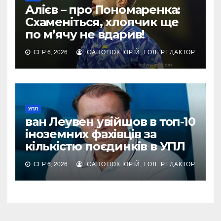
Алієв – про Пономаренка:
Схаменіться, хлопчик ще
по м’ячу не вдарив!
СЕР 6, 2026
САПОТЮК ЮРІЙ, ГОЛ. РЕДАКТОР
УПЛ
ван Леувен увійшов в топ-10
іноземних фахівців за
кількістю поєдинків в УПЛ
СЕР 6, 2026
САПОТЮК ЮРІЙ, ГОЛ. РЕДАКТОР