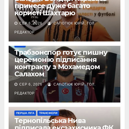
принесе дуже багато
користі Шахтарю
СЕР 6, 2026
САПОТЮК ЮРІЙ, ГОЛ.
РЕДАКТОР
ІНШЕ
Трабзонспор готує пишну
церемонію підписання
контракту з Мохамедом
Салахом
СЕР 6, 2026
САПОТЮК ЮРІЙ, ГОЛ.
РЕДАКТОР
ПЕРША ЛІГА
ТРАНСФЕРИ
Тернопільська Нива
підписала ексзахисника ФК