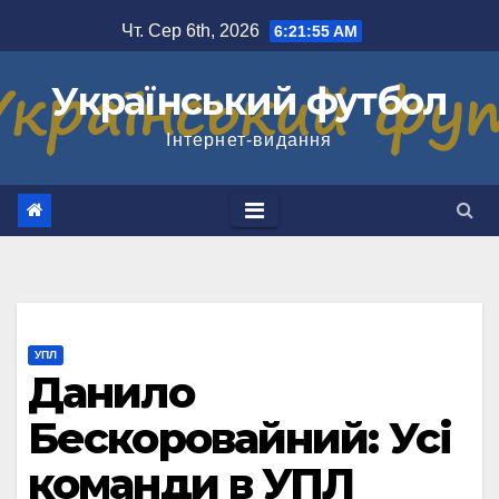
Перейти
Чт. Сер 6th, 2026
6:21:56 AM
до
вмісту
Український футбол
Інтернет-видання
УПЛ
Данило
Бескоровайний: Усі
команди в УПЛ