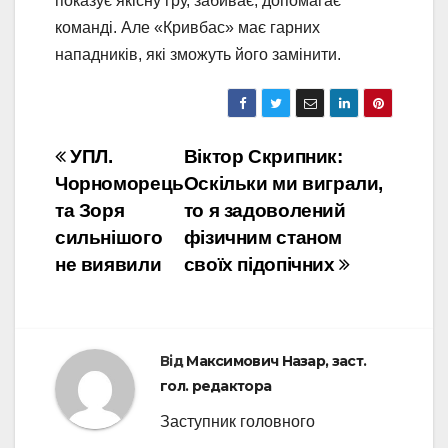
показує якісну гру, забиває, допомагає
команді. Але «Кривбас» має гарних
нападників, які зможуть його замінити.
Навігація
УПЛ.
Віктор Скрипник:
Чорноморець
Оскільки ми виграли,
записів
та Зоря
то я задоволений
сильнішого
фізичним станом
не виявили
своїх підопічних
Від
Максимович Назар, заст.
гол. редактора
Заступник головного