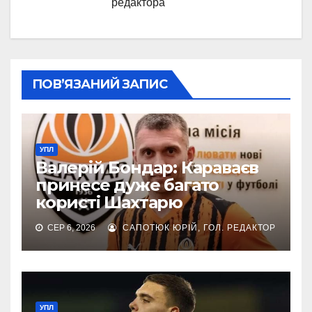
редактора
ПОВ’ЯЗАНИЙ ЗАПИС
УПЛ
Валерій Бондар: Караваєв
принесе дуже багато
користі Шахтарю
СЕР 6, 2026
САПОТЮК ЮРІЙ, ГОЛ. РЕДАКТОР
УПЛ