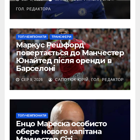
ГОЛ. РЕДАКТОРА
ТОП-ЧЕМПІОНАТИ
ТРАНСФЕРИ
Маркус Решфорд
повертається до Манчестер
Юнайтед після оренди в
Барселоні
СЕР 9, 2026
САПОТЮК ЮРІЙ, ГОЛ. РЕДАКТОР
ТОП-ЧЕМПІОНАТИ
Енцо Мареска особисто
обере нового капітана
Манчестер Сіті