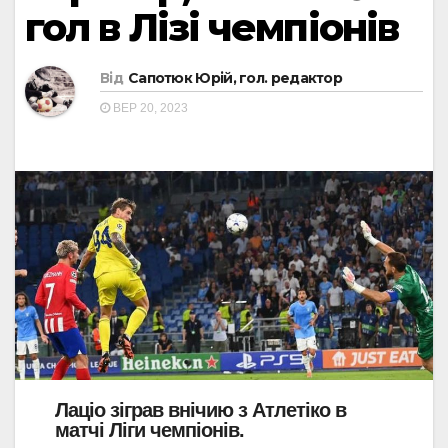
гол в Лізі чемпіонів
Від
Сапотюк Юрій, гол. редактор
ВЕР 20, 2023
Лаціо зіграв внічию з Атлетіко в
матчі Ліги чемпіонів.