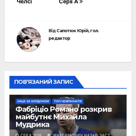
Челсі
Серії А
Від
Сапотюк Юрій, гол.
редактор
ПОВ’ЯЗАНИЙ ЗАПИС
НАШІ ЗА КОРДОНОМ
ТОП-ЧЕМПІОНАТИ
Фабріціо Романо розкрив
майбутнє Михайла
Мудрика
СЕР 9, 2026
МАКСИМОВИЧ НАЗАР, ЗАСТ.