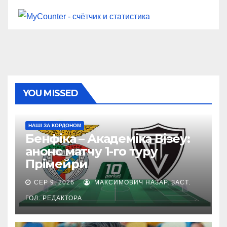
YOU MISSED
НАШІ ЗА КОРДОНОМ
Бенфіка – Академіка Візеу:
анонс матчу 1-го туру
Прімейри
СЕР 9, 2026
МАКСИМОВИЧ НАЗАР, ЗАСТ.
ГОЛ. РЕДАКТОРА