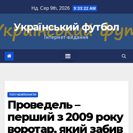
Перейти
Нд. Сер 9th, 2026
9:33:23 AM
до
вмісту
Український футбол
Інтернет-видання
ТОП-ЧЕМПІОНАТИ
Проведель –
перший з 2009 року
воротар, який забив