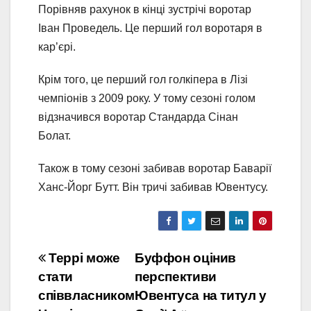
Порівняв рахунок в кінці зустрічі воротар
Іван Проведель. Це перший гол воротаря в
кар’єрі.
Крім того, це перший гол голкіпера в Лізі
чемпіонів з 2009 року. У тому сезоні голом
відзначився воротар Стандарда Сінан
Болат.
Також в тому сезоні забивав воротар Баварії
Ханс-Йорг Бутт. Він тричі забивав Ювентусу.
Навігація
Террі може
Буффон оцінив
стати
перспективи
записів
співвласником
Ювентуса на титул у