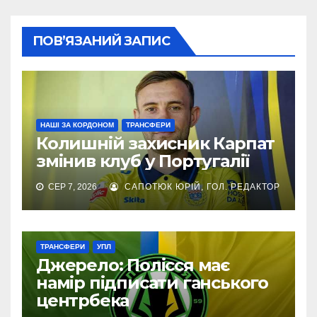
ПОВ’ЯЗАНИЙ ЗАПИС
НАШІ ЗА КОРДОНОМ
ТРАНСФЕРИ
Колишній захисник Карпат
змінив клуб у Португалії
СЕР 7, 2026
САПОТЮК ЮРІЙ, ГОЛ. РЕДАКТОР
ТРАНСФЕРИ
УПЛ
Джерело: Полісся має
намір підписати ганського
центрбека