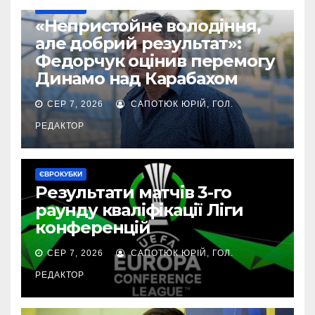
ЄВРОКУБКИ
«Непристойне володіння,
але добрий результат»:
Федорчук оцінив перемогу
Динамо над Карабахом
СЕР 7, 2026
САПОТЮК ЮРІЙ, ГОЛ.
РЕДАКТОР
ЄВРОКУБКИ
Результати матчів 3-го
раунду кваліфікації Ліги
конференцій
СЕР 7, 2026
САПОТЮК ЮРІЙ, ГОЛ.
РЕДАКТОР