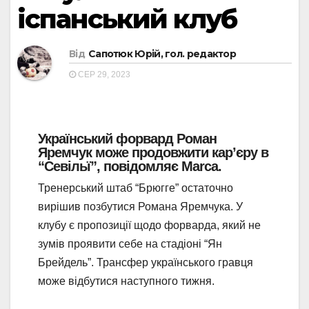
іспанський клуб
Від
Сапотюк Юрій, гол. редактор
СЕР 29, 2023
Український форвард Роман
Яремчук може продовжити кар’єру в
“Севільї”, повідомляє Marca.
Тренерський штаб “Брюгге” остаточно
вирішив позбутися Романа Яремчука. У
клубу є пропозиції щодо форварда, який не
зумів проявити себе на стадіоні “Ян
Брейдель”. Трансфер українського гравця
може відбутися наступного тижня.