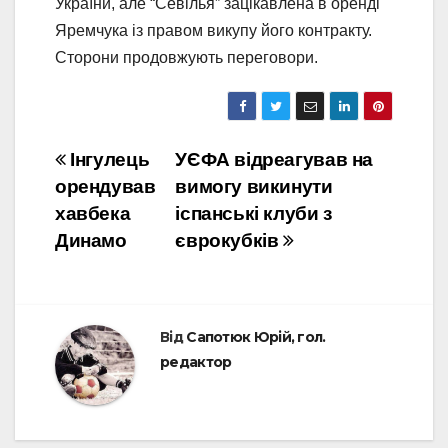
України, але “Севілья” зацікавлена в оренді
Яремчука із правом викупу його контракту.
Сторони продовжують переговори.
Навігація
Інгулець
УЄФА відреагував на
орендував
вимогу викинути
записів
хавбека
іспанські клуби з
Динамо
єврокубків
Від
Сапотюк Юрій, гол.
редактор