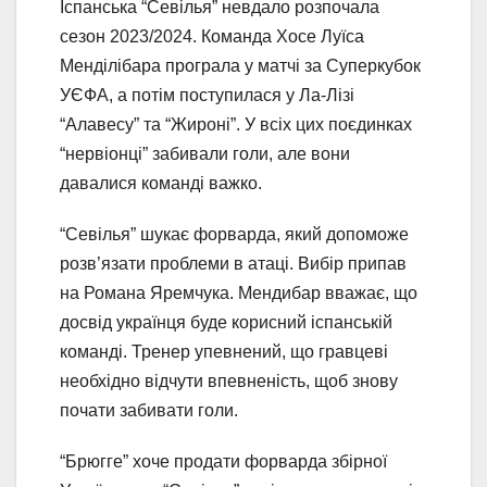
Іспанська “Севілья” невдало розпочала
сезон 2023/2024. Команда Хосе Луїса
Менділібара програла у матчі за Суперкубок
УЄФА, а потім поступилася у Ла-Лізі
“Алавесу” та “Жироні”. У всіх цих поєдинках
“нервіонці” забивали голи, але вони
давалися команді важко.
“Севілья” шукає форварда, який допоможе
розв’язати проблеми в атаці. Вибір припав
на Романа Яремчука. Мендибар вважає, що
досвід українця буде корисний іспанській
команді. Тренер упевнений, що гравцеві
необхідно відчути впевненість, щоб знову
почати забивати голи.
“Брюгге” хоче продати форварда збірної