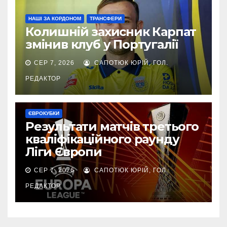
НАШІ ЗА КОРДОНОМ
ТРАНСФЕРИ
Колишній захисник Карпат
змінив клуб у Португалії
СЕР 7, 2026
САПОТЮК ЮРІЙ, ГОЛ.
РЕДАКТОР
ЄВРОКУБКИ
Результати матчів третього
кваліфікаційного раунду
Ліги Європи
СЕР 7, 2026
САПОТЮК ЮРІЙ, ГОЛ.
РЕДАКТОР