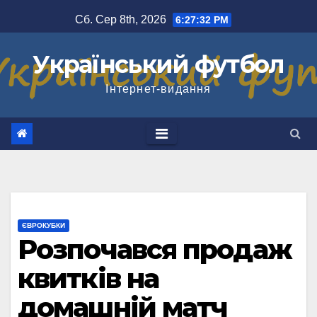
Перейти
Сб. Сер 8th, 2026
6:27:33 PM
до
вмісту
Український футбол
Інтернет-видання
ЄВРОКУБКИ
Розпочався продаж
квитків на
домашній матч