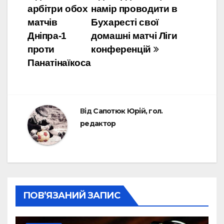
записів
арбітри обох
намір проводити в
матчів
Бухаресті свої
Дніпра-1
домашні матчі Ліги
проти
конференцій
Панатінаїкоса
Від
Сапотюк Юрій, гол.
редактор
ПОВ’ЯЗАНИЙ ЗАПИС