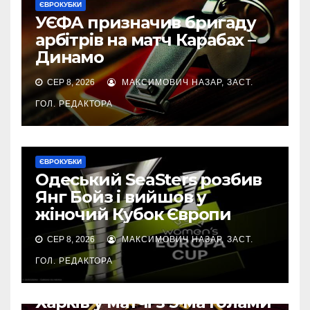
ЄВРОКУБКИ
УЄФА призначив бригаду
арбітрів на матч Карабах –
Динамо
СЕР 8, 2026
МАКСИМОВИЧ НАЗАР, ЗАСТ.
ГОЛ. РЕДАКТОРА
ЄВРОКУБКИ
Одеський SeaSters розбив
Янг Бойз і вийшов у
жіночий Кубок Європи
СЕР 8, 2026
МАКСИМОВИЧ НАЗАР, ЗАСТ.
ГОЛ. РЕДАКТОРА
ЄВРОКУБКИ
Харків у матчі з 5-ма голами