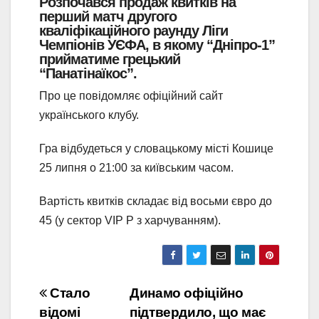
Розпочався продаж квитків на
перший матч другого
кваліфікаційного раунду Ліги
Чемпіонів УЄФА, в якому “Дніпро-1”
прийматиме грецький
“Панатінаїкос”.
Про це повідомляє офіційний сайт
українського клубу.
Гра відбудеться у словацькому місті Кошице
25 липня о 21:00 за київським часом.
Вартість квитків складає від восьми євро до
45 (у сектор VIP P з харчуванням).
Навігація
Стало
Динамо офіційно
відомі
підтвердило, що має