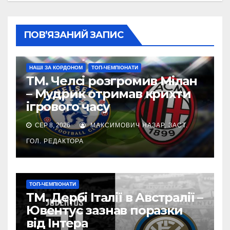
ПОВ’ЯЗАНИЙ ЗАПИС
НАШІ ЗА КОРДОНОМ
ТОП-ЧЕМПІОНАТИ
ТМ. Челсі розгромив Мілан
– Мудрик отримав крихти
ігрового часу
СЕР 8, 2026
МАКСИМОВИЧ НАЗАР, ЗАСТ.
ГОЛ. РЕДАКТОРА
ТОП-ЧЕМПІОНАТИ
ТМ. Дербі Італії в Австралії –
Ювентус зазнав поразки
від Інтера