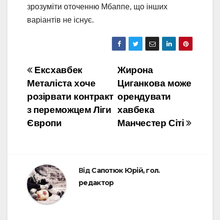
зрозуміти оточенню Мбаппе, що інших
варіантів не існує.
Навігація
Ексхавбек
Жирона
Металіста хоче
Циганкова може
записів
розірвати контракт
орендувати
з переможцем Ліги
хавбека
Європи
Манчестер Сіті
Від
Сапотюк Юрій, гол.
редактор