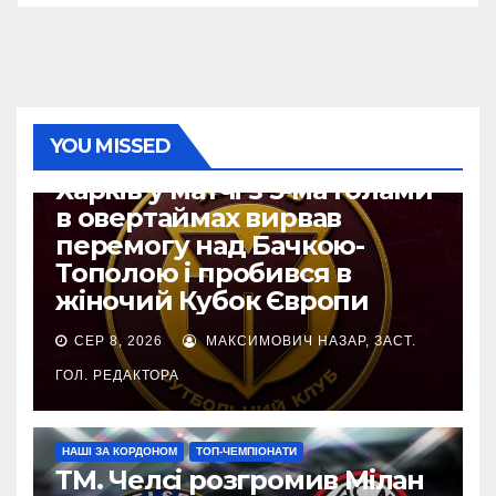
YOU MISSED
ЄВРОКУБКИ
Харків у матчі з 5-ма голами
в овертаймах вирвав
перемогу над Бачкою-
Тополою і пробився в
жіночий Кубок Європи
СЕР 8, 2026
МАКСИМОВИЧ НАЗАР, ЗАСТ.
ГОЛ. РЕДАКТОРА
НАШІ ЗА КОРДОНОМ
ТОП-ЧЕМПІОНАТИ
ТМ. Челсі розгромив Мілан