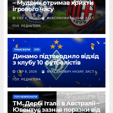
– Мудрик отримав крихти
ігрового часу
СЕР 8, 2026
МАКСИМОВИЧ НАЗАР, ЗАСТ.
ГОЛ. РЕДАКТОРА
ТРАНСФЕРИ
УПЛ
Динамо підтвердило відхід
з клубу 10 футболістів
СЕР 8, 2026
МАКСИМОВИЧ НАЗАР, ЗАСТ.
ГОЛ. РЕДАКТОРА
ТОП-ЧЕМПІОНАТИ
ТМ. Дербі Італії в Австралії –
Ювентус зазнав поразки від