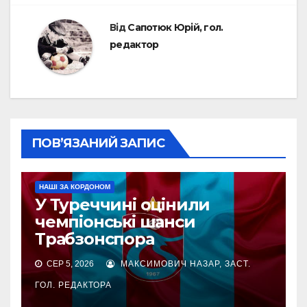
Від
Сапотюк Юрій, гол.
редактор
ПОВ’ЯЗАНИЙ ЗАПИС
НАШІ ЗА КОРДОНОМ
У Туреччині оцінили
чемпіонські шанси
Трабзонспора
СЕР 5, 2026
МАКСИМОВИЧ НАЗАР, ЗАСТ.
ГОЛ. РЕДАКТОРА