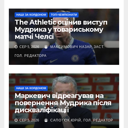
НАШІ ЗА КОРДОНОМ
ТОП-ЧЕМПІОНАТИ
The Athletic оцінив виступ
Мудрика у товариському
матчі Челсі
СЕР 5, 2026
МАКСИМОВИЧ НАЗАР, ЗАСТ.
ГОЛ. РЕДАКТОРА
НАШІ ЗА КОРДОНОМ
Маркевич відреагував на
повернення Мудрика після
дискваліфікації
СЕР 5, 2026
САПОТЮК ЮРІЙ, ГОЛ. РЕДАКТОР