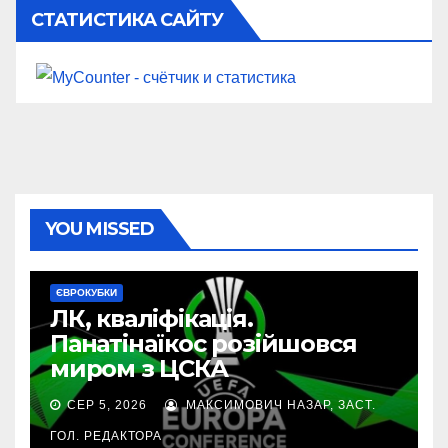
СТАТИСТИКА САЙТУ
YOU MISSED
ЄВРОКУБКИ
ЛК, кваліфікація.
Панатінаїкос розійшовся
миром з ЦСКА
СЕР 5, 2026
МАКСИМОВИЧ НАЗАР, ЗАСТ.
ГОЛ. РЕДАКТОРА