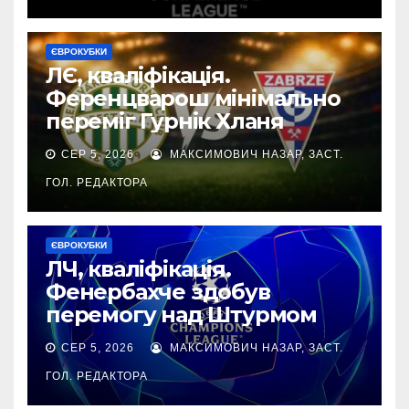
ЄВРОКУБКИ
ЛЄ, кваліфікація.
Ференцварош мінімально
переміг Гурнік Хланя
СЕР 5, 2026
МАКСИМОВИЧ НАЗАР, ЗАСТ.
ГОЛ. РЕДАКТОРА
ЄВРОКУБКИ
ЛЧ, кваліфікація.
Фенербахче здобув
перемогу над Штурмом
СЕР 5, 2026
МАКСИМОВИЧ НАЗАР, ЗАСТ.
ГОЛ. РЕДАКТОРА