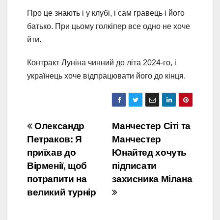
Про це знають і у клубі, і сам гравець і його
батько. При цьому голкіпер все одно не хоче
йти.
Контракт Луніна чинний до літа 2024-го, і
українець хоче відпрацювати його до кінця.
Навігація
Олександр
Манчестер Сіті та
Петраков: Я
Манчестер
записів
приїхав до
Юнайтед хочуть
Вірменії, щоб
підписати
потрапити на
захисника Мілана
великий турнір