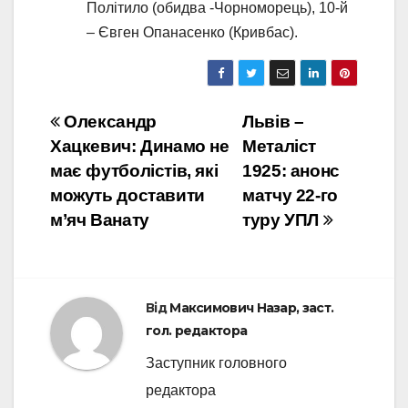
Політило (обидва -Чорноморець), 10-й
– Євген Опанасенко (Кривбас).
Навігація
Олександр
Львів –
Хацкевич: Динамо не
Металіст
записів
має футболістів, які
1925: анонс
можуть доставити
матчу 22-го
м’яч Ванату
туру УПЛ
Від
Максимович Назар, заст.
гол. редактора
Заступник головного
редактора