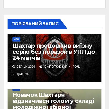
ПОВ’ЯЗАНИЙ ЗАПИС
УПЛ
Шахтар продовжив виїзну
серію без поразок в УПЛ до
24 матчів
СЕР 10, 2026
САПОТЮК ЮРІЙ, ГОЛ.
РЕДАКТОР
УПЛ
Новачок Шахтаря
відзначився голом у складі
молодіжної збірної