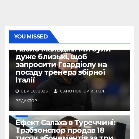
YOU MISSED
ІНШЕ
Паоло Мальдіні: Ми були
дуже близькі, щоб
запросити Гвардіолу на
посаду тренера збірної
Італії
СЕР 10, 2026
САПОТЮК ЮРІЙ, ГОЛ.
РЕДАКТОР
ІНШЕ
Ефект Салаха в Туреччині:
Трабзонспор продав 18
тисяч абонементів за три