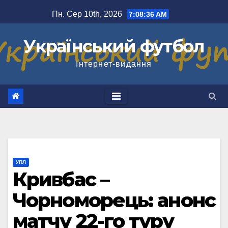
Перейти
Пн. Сер 10th, 2026
7:08:37 AM
до
вмісту
Український футбол
Інтернет-видання
УПЛ
Кривбас –
Чорноморець: анонс
матчу 22-го туру