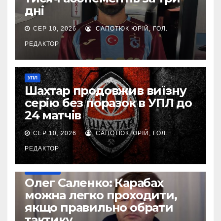
дні
СЕР 10, 2026
САПОТЮК ЮРІЙ, ГОЛ.
РЕДАКТОР
УПЛ
Шахтар продовжив виїзну
серію без поразок в УПЛ до
24 матчів
СЕР 10, 2026
САПОТЮК ЮРІЙ, ГОЛ.
РЕДАКТОР
ЄВРОКУБКИ
Олег Саленко: Карабах
можна легко проходити,
якщо правильно обрати
тактику