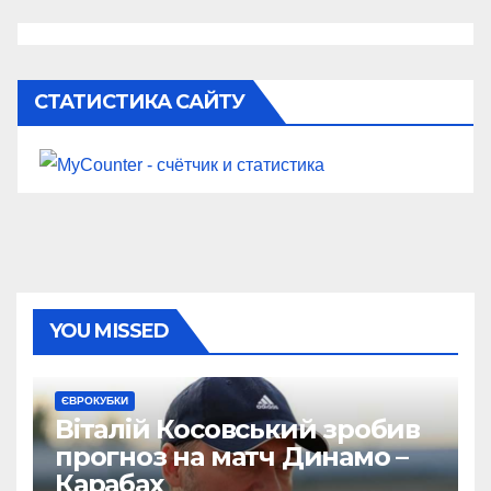
СТАТИСТИКА САЙТУ
YOU MISSED
ЄВРОКУБКИ
Віталій Косовський зробив
прогноз на матч Динамо –
Карабах