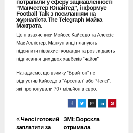
потрапили у сферу зацікавленності
“Манчестер Юнайтед”, інформує
Football Talk з посиланням на
журналіста The Telegraph Майка
Макграта.
Це півзахисники Мойсес Кайседо та Алексіс
Мак Аллістер. Манкуніанці планують
підсилити півзахист команди та розглядають
підписання цих двох хавбеків “чайок”
Нагадаємо, що взимку “Брайтон” не
відпустив Кайседо в “Арсенал” або “Челсі”,
які пропонували 70+ мільйонів євро.
Навігація
Челсі готовий
ЗМІ: Ворскла
заплатити за
отримала
записів