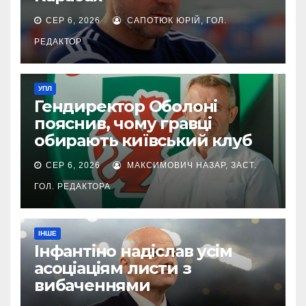
СЕР 6, 2026
САПОТЮК ЮРІЙ, ГОЛ.
РЕДАКТОР
УПЛ
Гендиректор Оболоні
пояснив, чому гравці
обирають київський клуб
СЕР 6, 2026
МАКСИМОВИЧ НАЗАР, ЗАСТ.
ГОЛ. РЕДАКТОРА
ІНШЕ
Інфантіно надіслав усім
асоціаціям листи з
вибаченнями