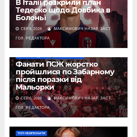
В Італії розкрили план
Тедеско щодо Довбика в
Болоньї
СЕР 6, 2026
МАКСИМОВИЧ НАЗАР, ЗАСТ.
ГОЛ. РЕДАКТОРА
НАШІ ЗА КОРДОНОМ
ТОП-ЧЕМПІОНАТИ
Фанати ПСЖ жорстко
пройшлися по Забарному
після поразки від
Мальорки
СЕР 6, 2026
МАКСИМОВИЧ НАЗАР, ЗАСТ.
ГОЛ. РЕДАКТОРА
ТОП-ЧЕМПІОНАТИ