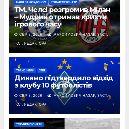
НАШІ ЗА КОРДОНОМ
ТОП-ЧЕМПІОНАТИ
ТМ. Челсі розгромив Мілан
– Мудрик отримав крихти
ігрового часу
СЕР 8, 2026
МАКСИМОВИЧ НАЗАР, ЗАСТ.
ГОЛ. РЕДАКТОРА
ТРАНСФЕРИ
УПЛ
Динамо підтвердило відхід
з клубу 10 футболістів
СЕР 8, 2026
МАКСИМОВИЧ НАЗАР, ЗАСТ.
ГОЛ. РЕДАКТОРА
ТОП-ЧЕМПІОНАТИ