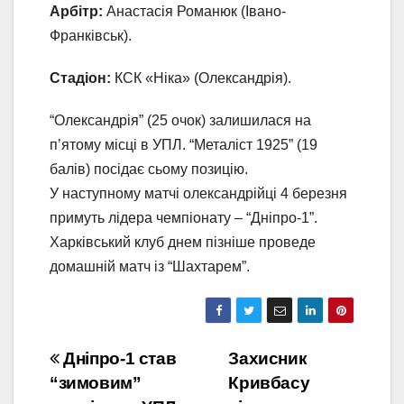
Арбітр:
Анастасія Романюк (Івано-
Франківськ).
Стадіон:
КСК «Ніка» (Олександрія).
“Олександрія” (25 очок) залишилася на
п’ятому місці в УПЛ. “Металіст 1925” (19
балів) посідає сьому позицію.
У наступному матчі олександрійці 4 березня
примуть лідера чемпіонату – “Дніпро-1”.
Харківський клуб днем пізніше проведе
домашній матч із “Шахтарем”.
Навігація
Дніпро-1 став
Захисник
“зимовим”
Кривбасу
записів