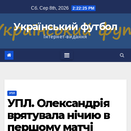
Перейти
Сб. Сер 8th, 2026
2:22:26 PM
до
вмісту
Український футбол
Інтернет-видання
УПЛ
УПЛ. Олександрія
врятувала нічию в
першому матчі