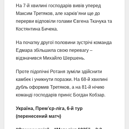
На 7-й хвилині господарів вивів уперед
Максим Третяков, але харків’яни ще до
перерви відповіли голами Євгена Ткачука та
Костянтина Бичека.
На початку другої половини зустрічі команда
Едмара збільшила свою перевагу –
відзначився Михайло Шершень.
Проте підопічні Ротаня зуміли здійснити
камбек і уникнути поразки. На 68-й хвилині
дубль оформив Третяков, а на 81-й нічию
команді господарів приніс Богдан Кобзар.
Україна, Прем’єр-ліга, 6-й тур
(перенесений матч)