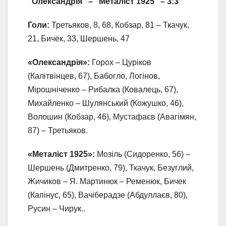
“Олександрія” – “Металіст 1925” – 3:3
Голи:
Третьяков, 8, 68, Кобзар, 81 – Ткачук,
21, Бичек, 33, Шершень, 47
«Олександрія»:
Горох – Цуріков
(Калітвінцев, 67), Бабогло, Логінов,
Мірошніченко – Рибалка (Ковалець, 67),
Михайленко – Шулянський (Кожушко, 46),
Волошин (Кобзар, 46), Мустафаєв (Авагімян,
87) – Третьяков.
«Металіст 1925»:
Мозіль (Сидоренко, 56) –
Шершень (Дмитренко, 79), Ткачук, Безуглий,
Жичиков – Я. Мартинюк – Ременюк, Бичек
(Капінус, 65), Вачіберадзе (Абдуллаєв, 80),
Русин – Чирук..