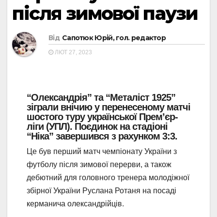
після зимової паузи
Від
Сапотюк Юрій, гол. редактор
ЛЮТ 27, 2023
“Олександрія” та “Металіст 1925”
зіграли внічию у перенесеному матчі
шостого туру української Прем’єр-
ліги (УПЛ). Поєдинок на стадіоні
“Ніка” завершився з рахунком 3:3.
Це був перший матч чемпіонату України з
футболу після зимової перерви, а також
дебютний для головного тренера молодіжної
збірної України Руслана Ротаня на посаді
керманича олександрійців.