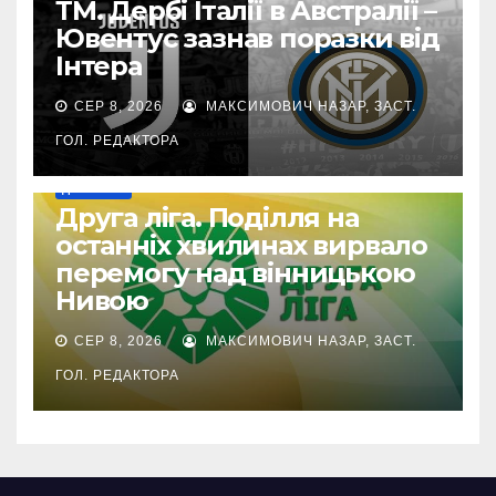
ТМ. Дербі Італії в Австралії –
Ювентус зазнав поразки від
Інтера
СЕР 8, 2026
МАКСИМОВИЧ НАЗАР, ЗАСТ.
ГОЛ. РЕДАКТОРА
ДРУГА ЛІГА
Друга ліга. Поділля на
останніх хвилинах вирвало
перемогу над вінницькою
Нивою
СЕР 8, 2026
МАКСИМОВИЧ НАЗАР, ЗАСТ.
ГОЛ. РЕДАКТОРА