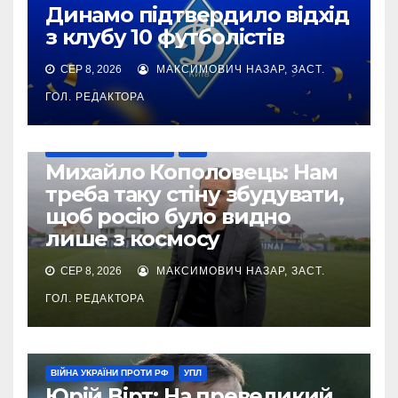
Динамо підтвердило відхід
з клубу 10 футболістів
СЕР 8, 2026
МАКСИМОВИЧ НАЗАР, ЗАСТ.
ГОЛ. РЕДАКТОРА
ВІЙНА УКРАЇНИ ПРОТИ РФ
УПЛ
Михайло Кополовець: Нам
треба таку стіну збудувати,
щоб росію було видно
лише з космосу
СЕР 8, 2026
МАКСИМОВИЧ НАЗАР, ЗАСТ.
ГОЛ. РЕДАКТОРА
ВІЙНА УКРАЇНИ ПРОТИ РФ
УПЛ
Юрій Вірт: На превеликий