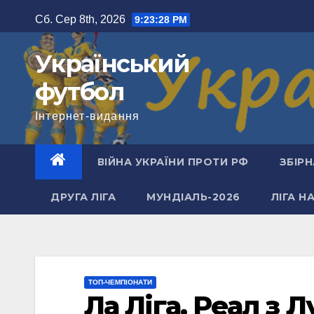
Перейти
Сб. Сер 8th, 2026
9:23:29 PM
до
вмісту
Український
футбол
Інтернет-видання
ВІЙНА УКРАЇНИ ПРОТИ РФ
ЗБІРН
ДРУГА ЛІГА
МУНДІАЛЬ-2026
ЛІГА Н
ТОП-ЧЕМПІОНАТИ
Ла Ліга. Реал з 