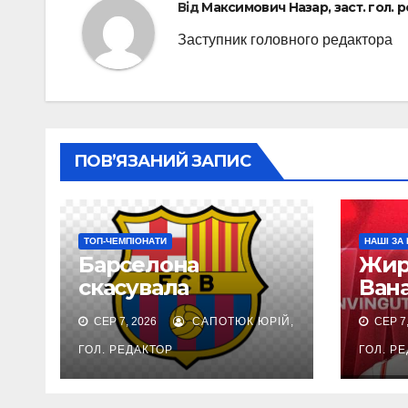
Від
Максимович Назар, заст. гол. 
Заступник головного редактора
ПОВ’ЯЗАНИЙ ЗАПИС
ТОП-ЧЕМПІОНАТИ
НАШІ ЗА
Барселона
Жир
скасувала
Вана
товариський матч
вні
СЕР 7, 2026
САПОТЮК ЮРІЙ,
СЕР 7,
у Марокко через
Саб
ситуацію в Сеуті
кон
ГОЛ. РЕДАКТОР
ГОЛ. Р
матч