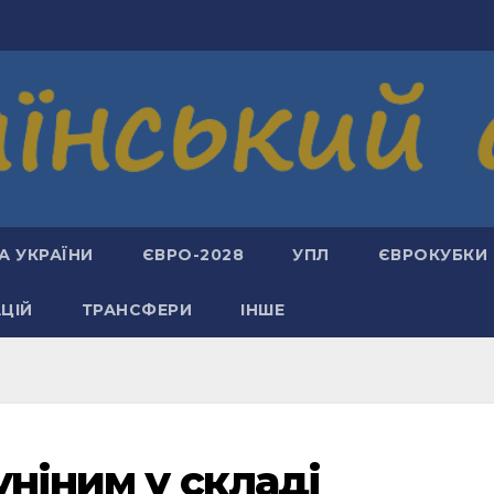
А УКРАЇНИ
ЄВРО-2028
УПЛ
ЄВРОКУБКИ
АЦІЙ
ТРАНСФЕРИ
ІНШЕ
Луніним у складі