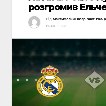
розгромив Ельч
Від
Максимович Назар, заст. гол. 
ЛЮТ 16, 2023