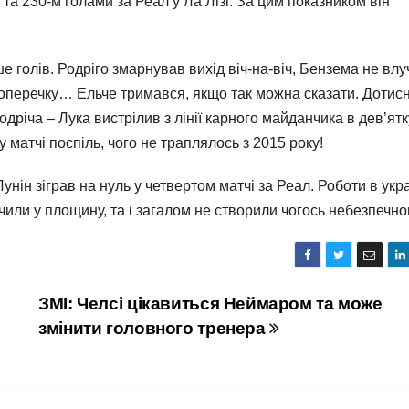
а 230-м голами за Реал у Ла Лізі. За цим показником він
е голів. Родріго змарнував вихід віч-на-віч, Бензема не влу
д поперечку… Ельче тримався, якщо так можна сказати. Дотис
річа – Лука вистрілив з лінії карного майданчика в дев’ятку
у матчі поспіль, чого не траплялось з 2015 року!
Лунін зіграв на нуль у четвертом матчі за Реал. Роботи в укр
чили у площину, та і загалом не створили чогось небезпечно
ЗМІ: Челсі цікавиться Неймаром та може
змінити головного тренера