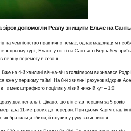
ка зірок допомогли Реалу знищити Ельче на Санть
сів на чемпіонство практично немає, однак мадридцям необ
передньому турі., Благо, у гості на Сантьяго Бернабеу приїх
ув першу перемогу в сезоні.
 Вже на 4-й хвилині віч-на-віч з голкіпером виривався Родрі
ся вже у першому таймі. На 8-й хвилині рахунок відкрив Асе
в і з меж штрафного поцілив у лівий нижній кут – 1:0!
разу два пенальті. Цікаво, що він став першим за 5 років
мері два 11-метрових до перерви. При цьому Карім став їхн
, як бразильця збили, й влучив у руку захисникові.