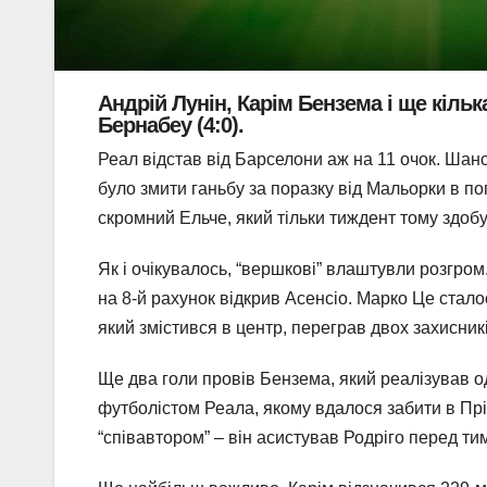
Андрій Лунін, Карім Бензема і ще кіль
Бернабеу (4:0).
Реал відстав від Барселони аж на 11 очок. Шан
було змити ганьбу за поразку від Мальорки в по
скромний Ельче, який тільки тиждент тому здоб
Як і очікувалось, “вершкові” влаштувли розгром.
на 8-й рахунок відкрив Асенсіо. Марко Це стало
який змістився в центр, переграв двох захисникі
Ще два голи провів Бензема, який реалізував од
футболістом Реала, якому вдалося забити в Прі
“співавтором” – він асистував Родріго перед тим