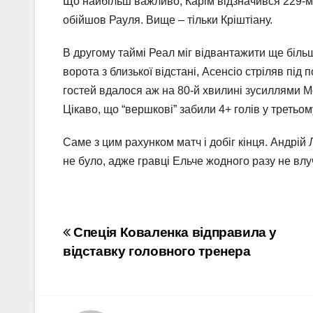
Що найбільш важливо, Карім відзначився 229-м т
обійшов Рауля. Вище – тільки Кріштіану.
В другому таймі Реал міг відвантажити ще більш
ворота з близької відстані, Асенсіо стріляв пі
гостей вдалося аж на 80-й хвилині зусиллями Мод
Цікаво, що “вершкові” забили 4+ голів у третьом
Саме з цим рахунком матч і добіг кінця. Андрій 
не було, адже гравці Ельче жодного разу не влу
Навігація
Спеція Коваленка відправила у
відставку головного тренера
записів