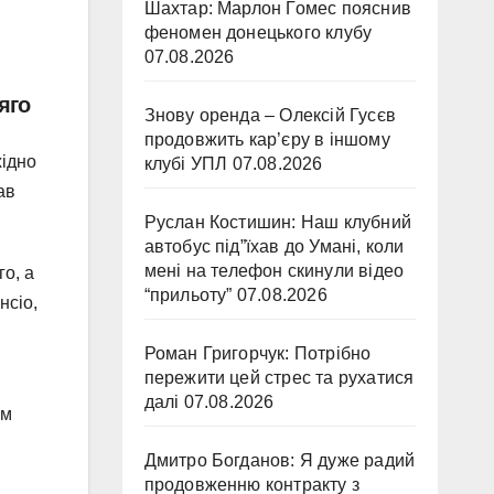
Шахтар: Марлон Гомес пояснив
феномен донецького клубу
07.08.2026
яго
Знову оренда – Олексій Гусєв
продовжить кар’єру в іншому
хідно
клубі УПЛ
07.08.2026
ав
Руслан Костишин: Наш клубний
автобус під”їхав до Умані, коли
мені на телефон скинули відео
го, а
“прильоту”
07.08.2026
нсіо,
Роман Григорчук: Потрібно
пережити цей стрес та рухатися
далі
07.08.2026
ім
Дмитро Богданов: Я дуже радий
продовженню контракту з