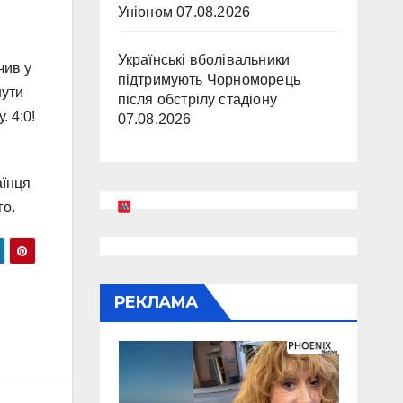
Уніоном
07.08.2026
Українські вболівальники
чив у
підтримують Чорноморець
нути
після обстрілу стадіону
. 4:0!
07.08.2026
аїнця
го.
РЕКЛАМА