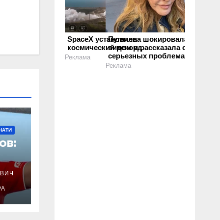
SpaceX установила
Пугачева шокировала своим
космический рекорд
видом и рассказала о
серьезных проблемах
Реклама
Реклама
НАТИ
ов:
ВИЧ
РА