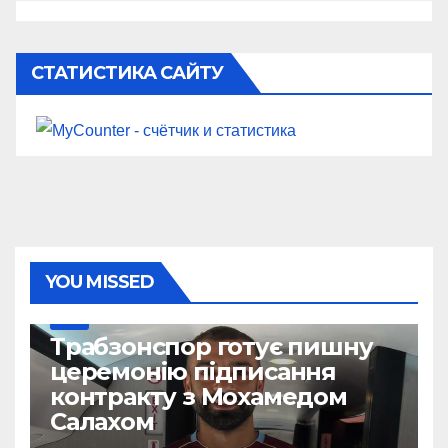
СТАТИСТИКА САЙТУ
YOU MISSED
ІНШЕ
Трабзонспор готує пишну
церемонію підписання
контракту з Мохамедом
Салахом