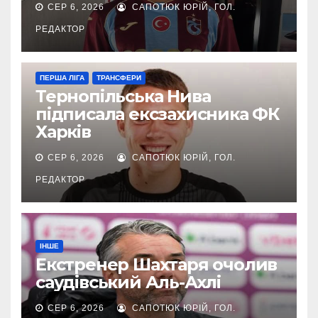
СЕР 6, 2026
САПОТЮК ЮРІЙ, ГОЛ.
РЕДАКТОР
ПЕРША ЛІГА
ТРАНСФЕРИ
Тернопільська Нива
підписала ексзахисника ФК
Харків
СЕР 6, 2026
САПОТЮК ЮРІЙ, ГОЛ.
РЕДАКТОР
ІНШЕ
Екстренер Шахтаря очолив
саудівський Аль-Ахлі
СЕР 6, 2026
САПОТЮК ЮРІЙ, ГОЛ.