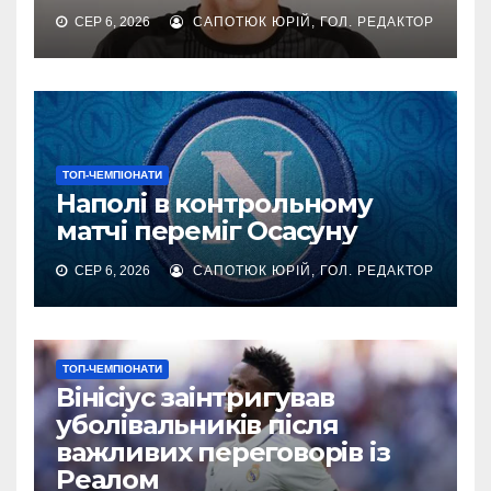
СЕР 6, 2026
САПОТЮК ЮРІЙ, ГОЛ. РЕДАКТОР
ТОП-ЧЕМПІОНАТИ
Наполі в контрольному
матчі переміг Осасуну
СЕР 6, 2026
САПОТЮК ЮРІЙ, ГОЛ. РЕДАКТОР
ТОП-ЧЕМПІОНАТИ
Вінісіус заінтригував
уболівальників після
важливих переговорів із
Реалом