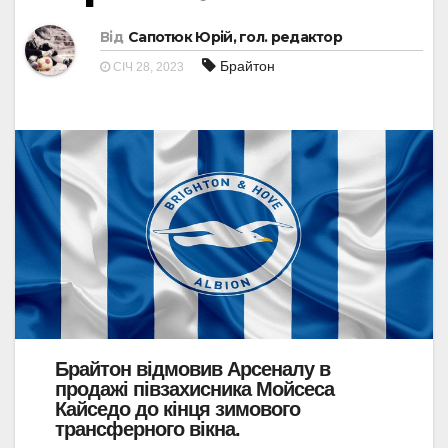
Від
Сапотюк Юрій, гол. редактор
Брайтон
СІЧ 28, 2023
Брайтон відмовив Арсеналу в
продажі півзахисника Мойсеса
Кайседо до кінця зимового
трансферного вікна.