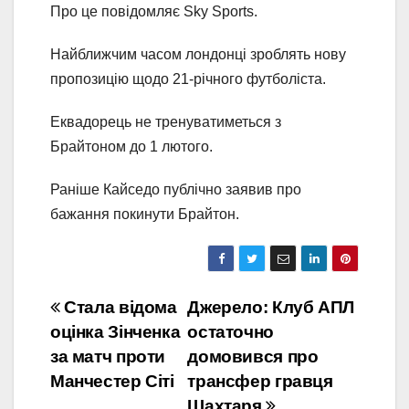
Про це повідомляє Sky Sports.
Найближчим часом лондонці зроблять нову
пропозицію щодо 21-річного футболіста.
Еквадорець не тренуватиметься з
Брайтоном до 1 лютого.
Раніше Кайседо публічно заявив про
бажання покинути Брайтон.
Навігація
Стала відома
Джерело: Клуб АПЛ
оцінка Зінченка
остаточно
записів
за матч проти
домовився про
Манчестер Сіті
трансфер гравця
Шахтаря