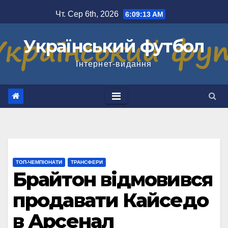
Перейти
Чт. Сер 6th, 2026
6:09:14 AM
до
вмісту
Український футбол
Інтернет-видання
ТОП-ЧЕМПІОНАТИ
ТРАНСФЕРИ
Брайтон відмовився
продавати Кайседо
в Арсенал