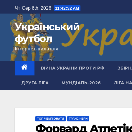
Перейти
Чт. Сер 6th, 2026
11:42:33 AM
до
вмісту
Український
футбол
Інтернет-видання
ВІЙНА УКРАЇНИ ПРОТИ РФ
ЗБІРН
ДРУГА ЛІГА
МУНДІАЛЬ-2026
ЛІГА Н
ТОП-ЧЕМПІОНАТИ
ТРАНСФЕРИ
Форвард Атлетік