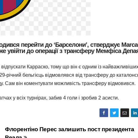
годився перейти до ‘Барселони’, стверджує Marca
е увійти до операції з трансферу Мемфіса Депа
ь відпускати Карраско, тому що він є одним із найважливіши
 29-річний бельгієць відмовлявся від трансферу до каталонс
ду. Сам він коментувати можливість трансферу відмовився.
чах у всіх турнірах, забив 4 голи і зробив 2 асисти.
Флорентіно Перес залишить пост президента
Реала