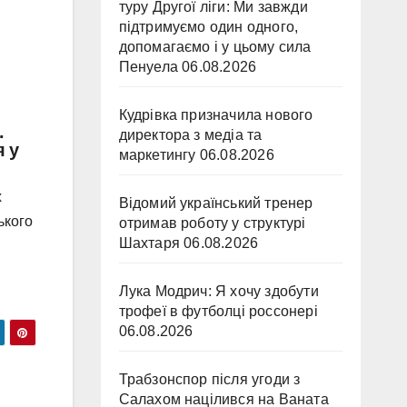
туру Другої ліги: Ми завжди
підтримуємо один одного,
допомагаємо і у цьому сила
Пенуела
06.08.2026
Кудрівка призначила нового
.
директора з медіа та
я у
маркетингу
06.08.2026
х
Відомий український тренер
ького
отримав роботу у структурі
Шахтаря
06.08.2026
Лука Модрич: Я хочу здобути
трофеї в футболці россонері
06.08.2026
Трабзонспор після угоди з
Салахом націлився на Ваната