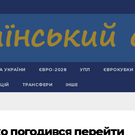
А УКРАЇНИ
ЄВРО-2028
УПЛ
ЄВРОКУБКИ
АЦІЙ
ТРАНСФЕРИ
ІНШЕ
о погодився перейти