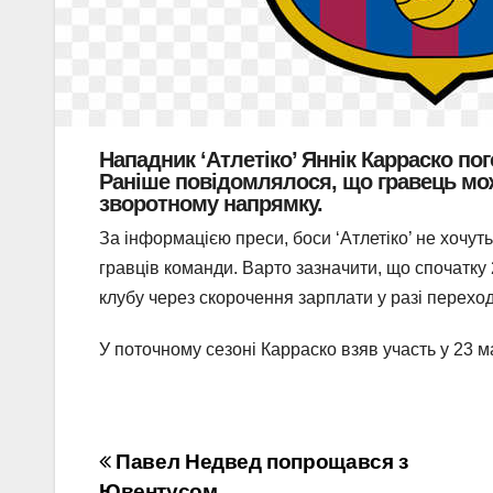
Нападник ‘Атлетіко’ Яннік Карраско по
Раніше повідомлялося, що гравець мож
зворотному напрямку.
За інформацією преси, боси ‘Атлетіко’ не хочут
гравців команди. Варто зазначити, що спочатку
клубу через скорочення зарплати у разі перехо
У поточному сезоні Карраско взяв участь у 23 мат
Навігація
Павел Недвед попрощався з
Ювентусом