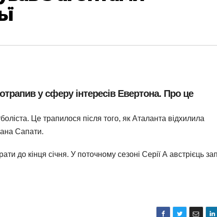
ьї
трапив у сферу інтересів Евертона. Про це
боліста. Це трапилося після того, як Аталанта відхилила
ана Сапати.
ати до кінця січня. У поточному сезоні Серії А австрієць за