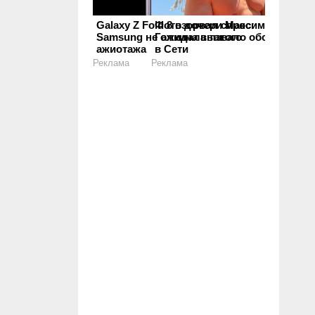
Galaxy Z Fold 8 взорвал спрос:
Фото дочери Максима
Samsung не ожидала такого
Галкина вызвало обсуждения
ажиотажа
в Сети
Реклама
Реклама