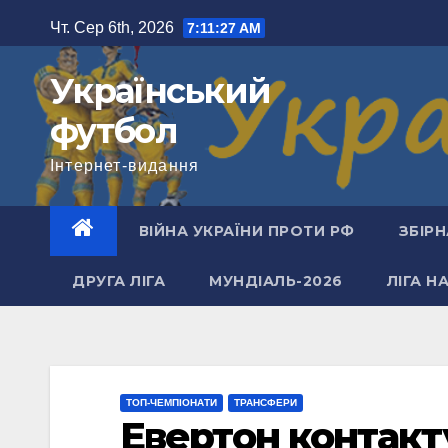
Перейти
Чт. Сер 6th, 2026
7:11:27 AM
до
вмісту
Український
футбол
Інтернет-видання
ВІЙНА УКРАЇНИ ПРОТИ РФ
ЗБІРН
ДРУГА ЛІГА
МУНДІАЛЬ-2026
ЛІГА Н
ТОП-ЧЕМПІОНАТИ
ТРАНСФЕРИ
Евертон контакт