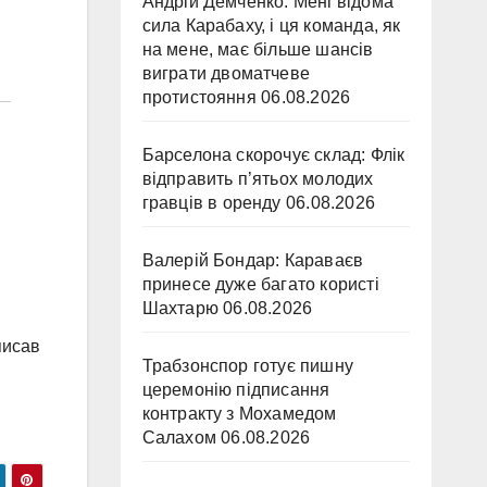
Андрій Демченко: Мені відома
сила Карабаху, і ця команда, як
на мене, має більше шансів
виграти двоматчеве
протистояння
06.08.2026
Барселона скорочує склад: Флік
відправить п’ятьох молодих
гравців в оренду
06.08.2026
Валерій Бондар: Караваєв
принесе дуже багато користі
Шахтарю
06.08.2026
писав
Трабзонспор готує пишну
церемонію підписання
контракту з Мохамедом
Салахом
06.08.2026