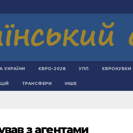
А УКРАЇНИ
ЄВРО-2028
УПЛ
ЄВРОКУБКИ
АЦІЙ
ТРАНСФЕРИ
ІНШЕ
ував з агентами