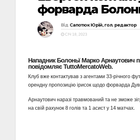
форварда Болон
Від
Сапотюк Юрій, гол. редактор
СІЧ 18, 2023
Нападник Болоньї Марко Арнаутович по
повідомляє TuttoMercatoWeb.
Клуб вже контактував з агентами 33-річного фут
орендну пропозицію ірисок щодо форварда Дув
Арнаутович наразі травмований та не зможе зігр
на свій рахунок 8 голів та 1 асист у 14 матчах.