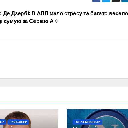
 Де Дзербі: В АПЛ мало стресу та багато весело
ді сумую за Серією А
ІГА
ТРАНСФЕРИ
ТОП-ЧЕМПІОНАТИ