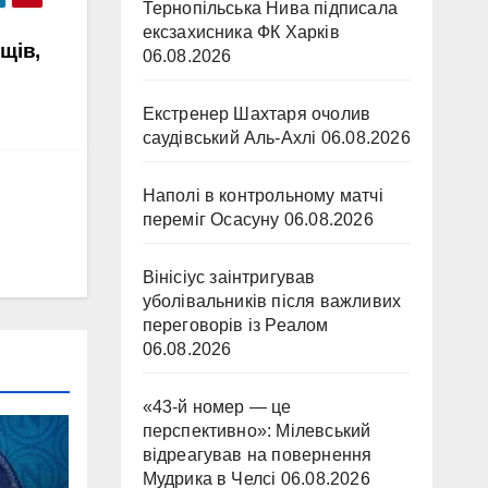
Тернопільська Нива підписала
ексзахисника ФК Харків
щів,
06.08.2026
Екстренер Шахтаря очолив
саудівський Аль-Ахлі
06.08.2026
Наполі в контрольному матчі
переміг Осасуну
06.08.2026
Вінісіус заінтригував
уболівальників після важливих
переговорів із Реалом
06.08.2026
«43-й номер — це
перспективно»: Мілевський
відреагував на повернення
Мудрика в Челсі
06.08.2026