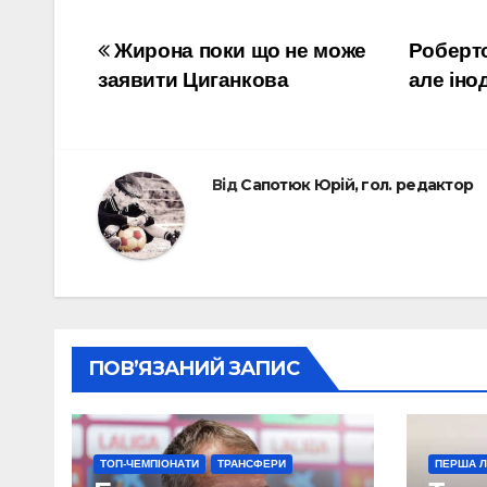
Навігація
Жирона поки що не може
Роберто
заявити Циганкова
але іно
записів
Від
Сапотюк Юрій, гол. редактор
ПОВ’ЯЗАНИЙ ЗАПИС
ТОП-ЧЕМПІОНАТИ
ТРАНСФЕРИ
ПЕРША Л