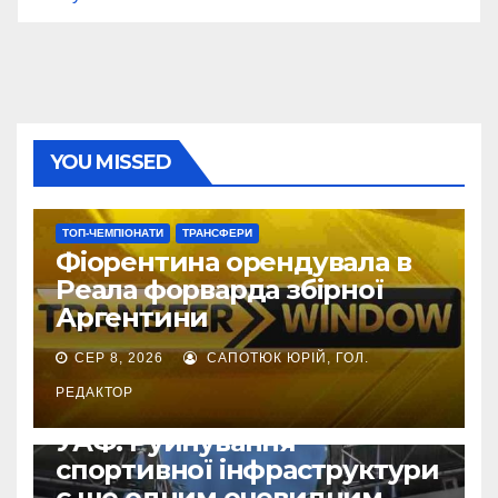
YOU MISSED
ТОП-ЧЕМПІОНАТИ
ТРАНСФЕРИ
Фіорентина орендувала в
Реала форварда збірної
Аргентини
СЕР 8, 2026
САПОТЮК ЮРІЙ, ГОЛ.
РЕДАКТОР
ВІЙНА УКРАЇНИ ПРОТИ РФ
УАФ: Руйнування
спортивної інфраструктури
є ще одним очевидним