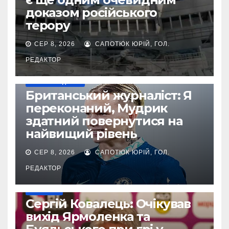
доказом російського
терору
СЕР 8, 2026
САПОТЮК ЮРІЙ, ГОЛ.
РЕДАКТОР
НАШІ ЗА КОРДОНОМ
Британський журналіст: Я
переконаний, Мудрик
здатний повернутися на
найвищий рівень
СЕР 8, 2026
САПОТЮК ЮРІЙ, ГОЛ.
РЕДАКТОР
ЄВРОКУБКИ
Сергій Ковалець: Очікував
вихід Ярмоленка та