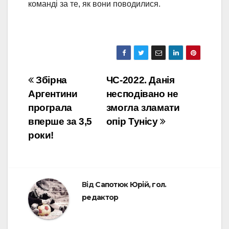
команді за те, як вони поводилися.
Навігація
Збірна
ЧС-2022. Данія
Аргентини
несподівано не
записів
програла
змогла зламати
вперше за 3,5
опір Тунісу
роки!
Від
Сапотюк Юрій, гол.
редактор