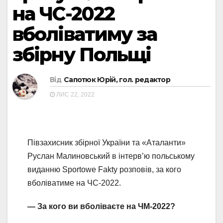
на ЧС-2022
вболіватиму за
збірну Польщі
Від
Сапотюк Юрій, гол. редактор
ЛИС 22, 2022
Півзахисник збірної України та «Аталанти»
Руслан Малиновський в інтерв’ю польському
виданню Sportowe Fakty розповів, за кого
вболіватиме на ЧС-2022.
— За кого ви вболіваєте на ЧМ-2022?