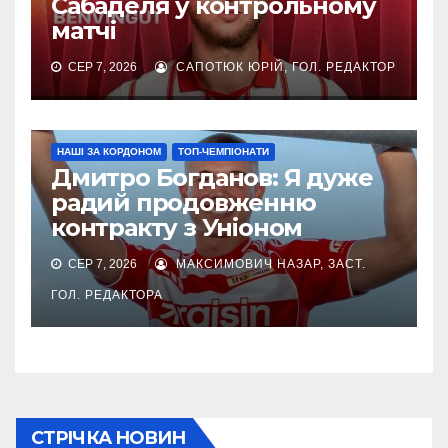
Сабаделя у контрольному
матчі
СЕР 7, 2026
САПОТЮК ЮРІЙ, ГОЛ. РЕДАКТОР
НАШІ ЗА КОРДОНОМ
ТОП-ЧЕМПІОНАТИ
Дмитро Богданов: Я дуже
радий продовженню
контракту з Уніоном
СЕР 7, 2026
МАКСИМОВИЧ НАЗАР, ЗАСТ.
ГОЛ. РЕДАКТОРА
СТРІЧКА НОВИН