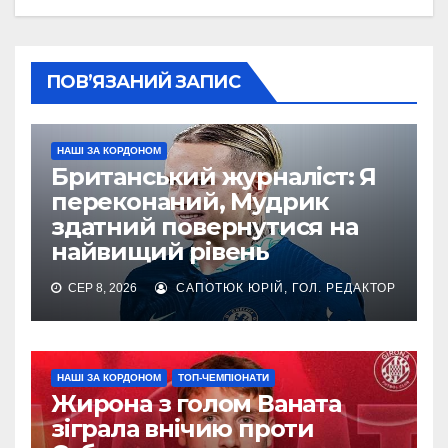
ПОВ’ЯЗАНИЙ ЗАПИС
НАШІ ЗА КОРДОНОМ
Британський журналіст: Я
переконаний, Мудрик
здатний повернутися на
найвищий рівень
СЕР 8, 2026
САПОТЮК ЮРІЙ, ГОЛ. РЕДАКТОР
НАШІ ЗА КОРДОНОМ
ТОП-ЧЕМПІОНАТИ
Жирона з голом Ваната
зіграла внічию проти