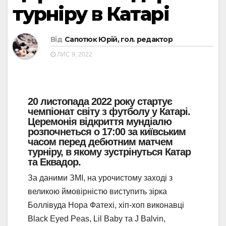
турніру в Катарі
Від
Сапотюк Юрій, гол. редактор
ЛИС 9, 2022
20 листопада 2022 року стартує
чемпіонат світу з футболу у Катарі.
Церемонія відкриття мундіалю
розпочнеться о 17:00 за київським
часом перед дебютним матчем
турніру, в якому зустрінуться Катар
та Еквадор.
За даними ЗМІ, на урочистому заході з
великою ймовірністю виступить зірка
Боллівуда Нора Фатехі, хіп-хоп виконавці
Black Eyed Peas, Lil Baby та J Balvin,