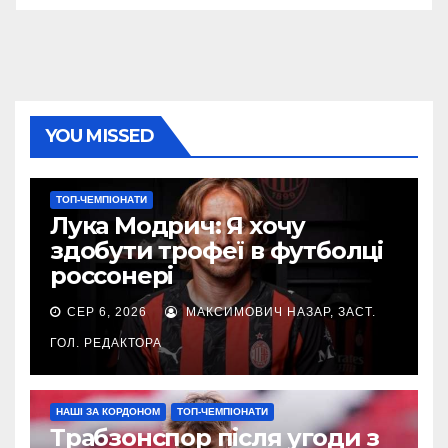
YOU MISSED
ТОП-ЧЕМПІОНАТИ
Лука Модрич: Я хочу
здобути трофеї в футболці
россонері
СЕР 6, 2026
МАКСИМОВИЧ НАЗАР, ЗАСТ.
ГОЛ. РЕДАКТОРА
НАШІ ЗА КОРДОНОМ
ТОП-ЧЕМПІОНАТИ
Трабзонспор після угоди з