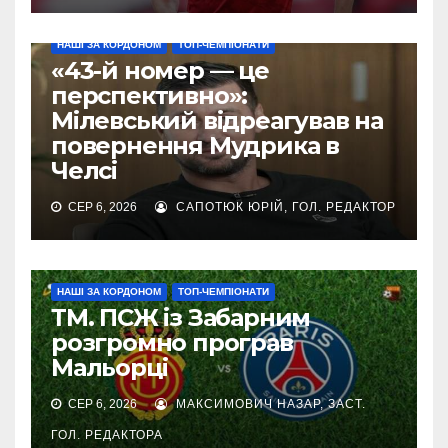
НАШІ ЗА КОРДОНОМ
ТОП-ЧЕМПІОНАТИ
«43-й номер — це
перспективно»:
Мілевський відреагував на
повернення Мудрика в
Челсі
СЕР 6, 2026
САПОТЮК ЮРІЙ, ГОЛ. РЕДАКТОР
НАШІ ЗА КОРДОНОМ
ТОП-ЧЕМПІОНАТИ
ТМ. ПСЖ із Забарним
розгромно програв
Мальорці
СЕР 6, 2026
МАКСИМОВИЧ НАЗАР, ЗАСТ.
ГОЛ. РЕДАКТОРА