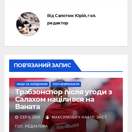
Від
Сапотюк Юрій, гол.
редактор
ПОВ’ЯЗАНИЙ ЗАПИС
НАШІ ЗА КОРДОНОМ
ТОП-ЧЕМПІОНАТИ
Трабзонспор після угоди з
Салахом націлився на
Ваната
СЕР 6, 2026
МАКСИМОВИЧ НАЗАР, ЗАСТ.
ГОЛ. РЕДАКТОРА