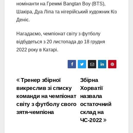
номінанти на Греммі Bangtan Boy (BTS),
Шакіра, Дуа Ліпа та нігерійський художник Кіз
Деніє.
Нагадаємо, чемпіонат світу з футболу
відбудеться з 20 листопада до 18 грудня
2022 року в Катарі.
Навігація
Тренер збірної
Збірна
викреслив зі списку
Хорватії
записів
команди на чемпіонат
назвала
світу з футболу свого
остаточний
зятя-чемпіона
склад на
ЧС-2022