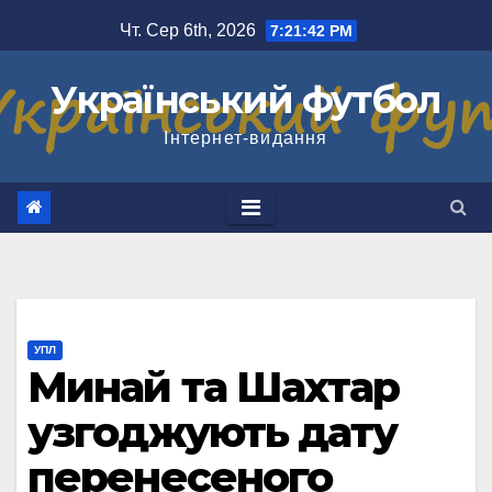
Перейти
Чт. Сер 6th, 2026
7:21:42 PM
до
вмісту
Український футбол
Інтернет-видання
УПЛ
Минай та Шахтар
узгоджують дату
перенесеного