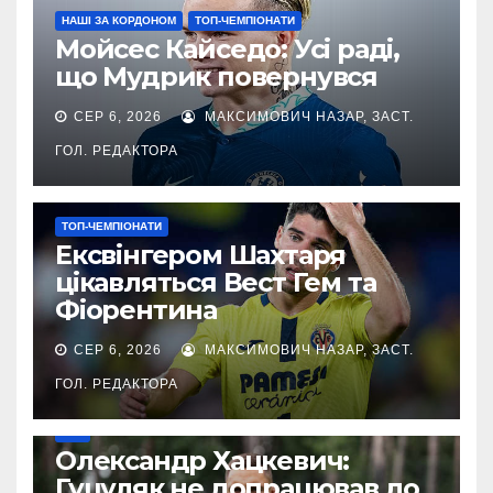
НАШІ ЗА КОРДОНОМ
ТОП-ЧЕМПІОНАТИ
Мойсес Кайседо: Усі раді,
що Мудрик повернувся
СЕР 6, 2026
МАКСИМОВИЧ НАЗАР, ЗАСТ.
ГОЛ. РЕДАКТОРА
ТОП-ЧЕМПІОНАТИ
Ексвінгером Шахтаря
цікавляться Вест Гем та
Фіорентина
СЕР 6, 2026
МАКСИМОВИЧ НАЗАР, ЗАСТ.
ГОЛ. РЕДАКТОРА
УПЛ
Олександр Хацкевич:
Гуцуляк не допрацював до