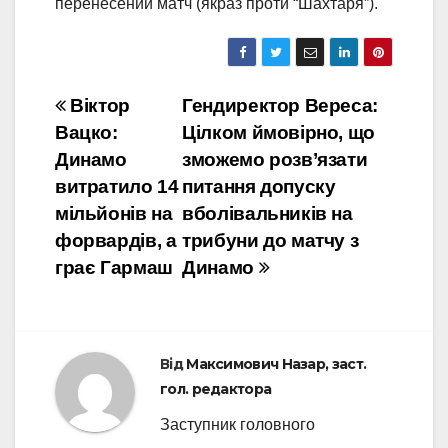
перенесений матч (якраз проти “Шахтаря”).
Навігація
Віктор
Гендиректор Вереса:
Вацко:
Цілком ймовірно, що
записів
Динамо
зможемо розв’язати
витратило 14
питання допуску
мільйонів на
вболівальників на
форвардів, а
трибуни до матчу з
грає Гармаш
Динамо
Від
Максимович Назар, заст.
гол. редактора
Заступник головного