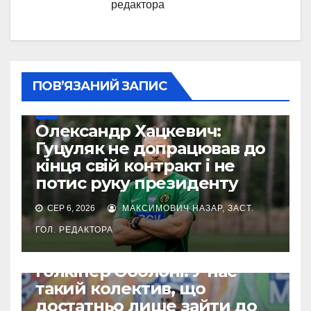
редактора
ПОВ’ЯЗАНИЙ ЗАПИС
УПЛ
Олександр Хацкевич:
Гуцуляк не допрацював до
кінця свій контракт і не
потис руку президенту
СЕР 6, 2026
МАКСИМОВИЧ НАЗАР, ЗАСТ.
ГОЛ. РЕДАКТОРА
УПЛ
Голкіпер Оболоні: У нас
такий колектив, що
достатньо лише зайти до