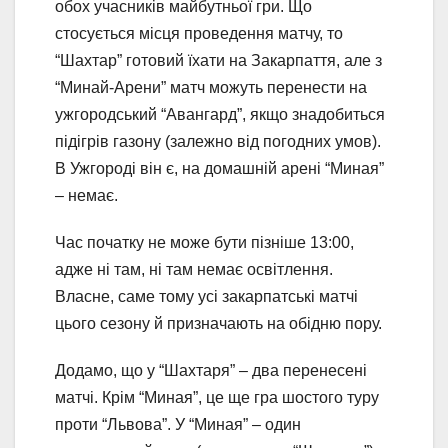
обох учасників майбутньої гри. Що
стосується місця проведення матчу, то
“Шахтар” готовий їхати на Закарпаття, але з
“Минай-Арени” матч можуть перенести на
ужгородський “Авангард”, якщо знадобиться
підігрів газону (залежно від погодних умов).
В Ужгороді він є, на домашній арені “Миная”
– немає.
Час початку не може бути пізніше 13:00,
адже ні там, ні там немає освітлення.
Власне, саме тому усі закарпатські матчі
цього сезону й призначають на обідню пору.
Додамо, що у “Шахтаря” – два перенесені
матчі. Крім “Миная”, це ще гра шостого туру
проти “Львова”. У “Миная” – один