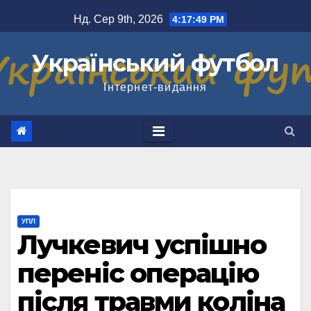
Перейти
Нд. Сер 9th, 2026
4:17:49 PM
до
вмісту
Український футбол
Інтернет-видання
УПЛ
Лучкевич успішно
переніс операцію
після травми коліна