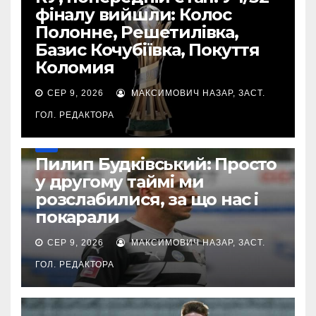
фіналу вийшли: Колос
Полонне, Решетилівка,
Базис Кочубіївка, Покуття
Коломия
СЕР 9, 2026
МАКСИМОВИЧ НАЗАР, ЗАСТ.
ГОЛ. РЕДАКТОРА
УПЛ
Пилип Будківський: Просто
у другому таймі ми
розслабилися, за що нас і
покарали
СЕР 9, 2026
МАКСИМОВИЧ НАЗАР, ЗАСТ.
ГОЛ. РЕДАКТОРА