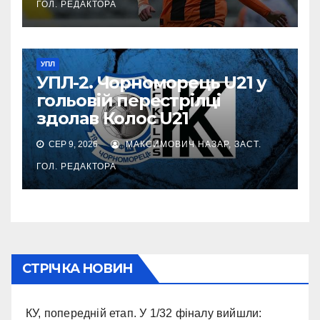
ГОЛ. РЕДАКТОРА
УПЛ
УПЛ-2. Чорноморець U21 у
гольовій перестрілці
здолав Колос U21
СЕР 9, 2026
МАКСИМОВИЧ НАЗАР, ЗАСТ.
ГОЛ. РЕДАКТОРА
СТРІЧКА НОВИН
КУ, попередній етап. У 1/32 фіналу вийшли: