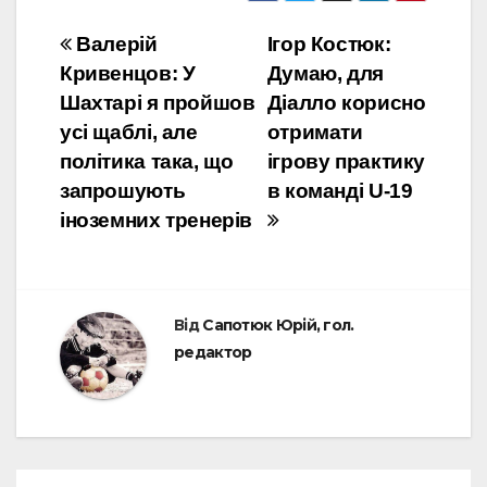
Навігація
Валерій
Ігор Костюк:
Кривенцов: У
Думаю, для
записів
Шахтарі я пройшов
Діалло корисно
усі щаблі, але
отримати
політика така, що
ігрову практику
запрошують
в команді U-19
іноземних тренерів
Від
Сапотюк Юрій, гол.
редактор