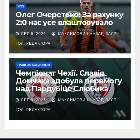
УПЛ
Олег Очеретько: За рахунку
2:0 нас усе влаштовувало
СЕР 9, 2026
МАКСИМОВИЧ НАЗАР, ЗАСТ.
ГОЛ. РЕДАКТОРА
НАШІ ЗА КОРДОНОМ
Чемпіонат Чехії. Славія
Домчака здобула перемогу
над Пардубіце Слюбика
СЕР 9, 2026
МАКСИМОВИЧ НАЗАР, ЗАСТ.
ГОЛ. РЕДАКТОРА