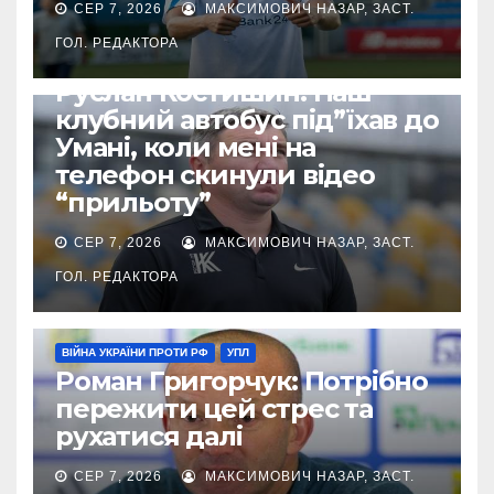
СЕР 7, 2026
МАКСИМОВИЧ НАЗАР, ЗАСТ.
ГОЛ. РЕДАКТОРА
ВІЙНА УКРАЇНИ ПРОТИ РФ
УПЛ
Руслан Костишин: Наш
клубний автобус під”їхав до
Умані, коли мені на
телефон скинули відео
“прильоту”
СЕР 7, 2026
МАКСИМОВИЧ НАЗАР, ЗАСТ.
ГОЛ. РЕДАКТОРА
ВІЙНА УКРАЇНИ ПРОТИ РФ
УПЛ
Роман Григорчук: Потрібно
пережити цей стрес та
рухатися далі
СЕР 7, 2026
МАКСИМОВИЧ НАЗАР, ЗАСТ.