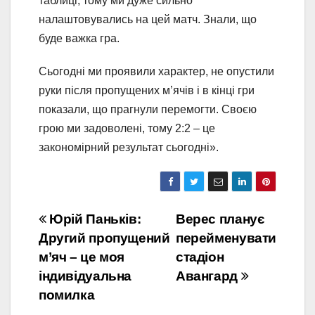
таблиці, тому ми дуже сильно
налаштовувались на цей матч. Знали, що
буде важка гра.
Сьогодні ми проявили характер, не опустили
руки після пропущених м’ячів і в кінці гри
показали, що прагнули перемогти. Своєю
грою ми задоволені, тому 2:2 – це
закономірний результат сьогодні».
Навігація
Юрій Паньків:
Верес планує
Другий пропущений
перейменувати
записів
м’яч – це моя
стадіон
індивідуальна
Авангард
помилка