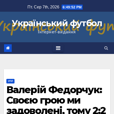
Перейти
Пт. Сер 7th, 2026
6:49:53 PM
до
вмісту
Український футбол
Інтернет-видання
УПЛ
Валерій Федорчук:
Своєю грою ми
задоволені, тому 2:2