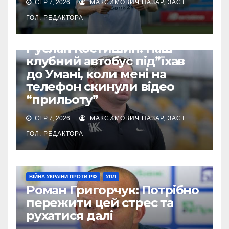
СЕР 7, 2026
МАКСИМОВИЧ НАЗАР, ЗАСТ.
ГОЛ. РЕДАКТОРА
ВІЙНА УКРАЇНИ ПРОТИ РФ
УПЛ
Руслан Костишин: Наш
клубний автобус під”їхав
до Умані, коли мені на
телефон скинули відео
“прильоту”
СЕР 7, 2026
МАКСИМОВИЧ НАЗАР, ЗАСТ.
ГОЛ. РЕДАКТОРА
ВІЙНА УКРАЇНИ ПРОТИ РФ
УПЛ
Роман Григорчук: Потрібно
пережити цей стрес та
рухатися далі