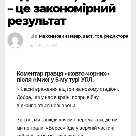
– це закономірний
результат
Від
Максимович Назар, заст. гол. редактора
ВЕР 30, 2022
Коментар гравця «жовто-чорних»
після нічиєї у 5-му турі УПЛ.
«Класні враження від гри на новому стадіоні.
Добре, що у нас в країні попри війну
відкриваються нові арени.
Звісно, ми завжди хочемо перемагати, де би
ми не грали. «Верес» йде у верхній частині