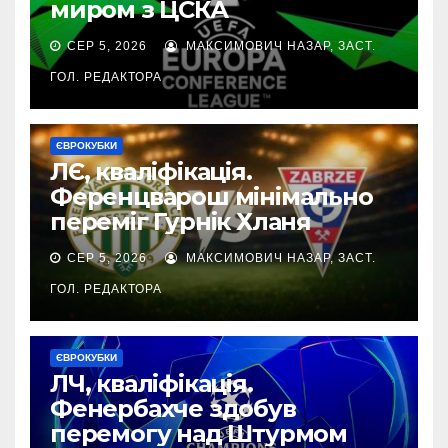
миром з ЦСКА
СЕР 5, 2026
МАКСИМОВИЧ НАЗАР, ЗАСТ.
ГОЛ. РЕДАКТОРА
ЄВРОКУБКИ
ЛЄ, кваліфікація.
Ференцварош мінімально
переміг Гурнік Хланя
СЕР 5, 2026
МАКСИМОВИЧ НАЗАР, ЗАСТ.
ГОЛ. РЕДАКТОРА
ЄВРОКУБКИ
ЛЧ, кваліфікація.
Фенербахче здобув
перемогу над Штурмом