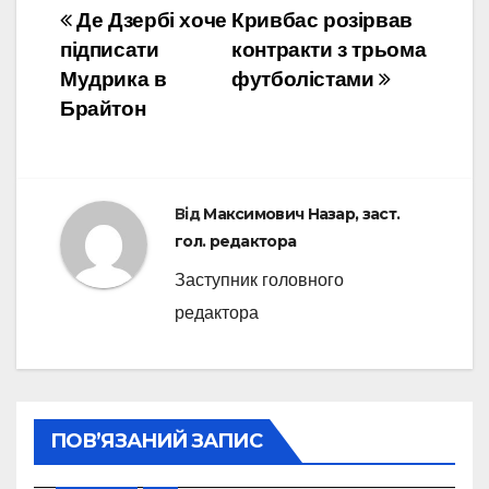
Навігація
Де Дзербі хоче
Кривбас розірвав
підписати
контракти з трьома
записів
Мудрика в
футболістами
Брайтон
Від
Максимович Назар, заст.
гол. редактора
Заступник головного
редактора
ПОВ’ЯЗАНИЙ ЗАПИС
ТРАНСФЕРИ
УПЛ