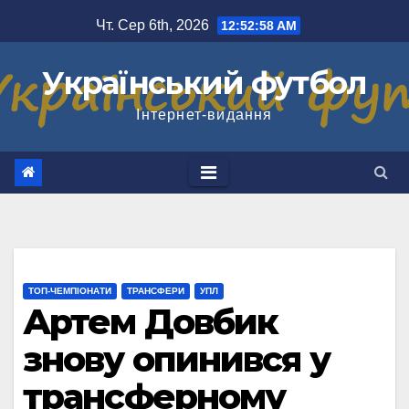
Перейти
Чт. Сер 6th, 2026
12:52:58 AM
до
вмісту
Український футбол
Інтернет-видання
ТОП-ЧЕМПІОНАТИ
ТРАНСФЕРИ
УПЛ
Артем Довбик
знову опинився у
трансферному