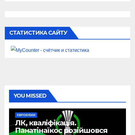
СТАТИСТИКА САЙТУ
YOU MISSED
ЄВРОКУБКИ
ЛК, кваліфікація.
Панатінаїкос розійшовся