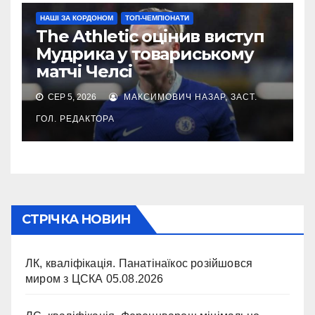
НАШІ ЗА КОРДОНОМ
ТОП-ЧЕМПІОНАТИ
The Athletic оцінив виступ
Мудрика у товариському
матчі Челсі
СЕР 5, 2026
МАКСИМОВИЧ НАЗАР, ЗАСТ.
ГОЛ. РЕДАКТОРА
СТРІЧКА НОВИН
ЛК, кваліфікація. Панатінаїкос розійшовся
миром з ЦСКА
05.08.2026