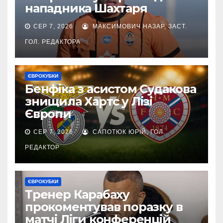
нападника Шахтаря
СЕР 7, 2026
МАКСИМОВИЧ НАЗАР, ЗАСТ.
ГОЛ. РЕДАКТОРА
ЄВРОКУБКИ
Бенфіка з асистом Судакова
знищила Хартс у Лізі
Європи
СЕР 7, 2026
САПОТЮК ЮРІЙ, ГОЛ.
РЕДАКТОР
ЄВРОКУБКИ
Тренер Карабаху
прокоментував поразку в
матчі Ліги конференцій