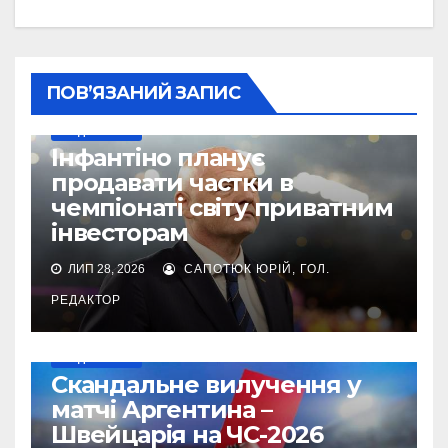
ПОВ’ЯЗАНИЙ ЗАПИС
МУНДІАЛЬ-2026
Інфантіно планує
продавати частки в
чемпіонаті світу приватним
інвесторам
ЛИП 28, 2026
САПОТЮК ЮРІЙ, ГОЛ.
РЕДАКТОР
МУНДІАЛЬ-2026
Cкандальне вилучення у
матчі Аргентина –
Швейцарія на ЧС-2026