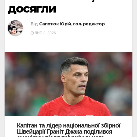
досягли
Від
Сапотюк Юрій, гол. редактор
ЛИП 8, 2026
Капітан та лідер національної збірної
Швейцарії Граніт Джака поділився