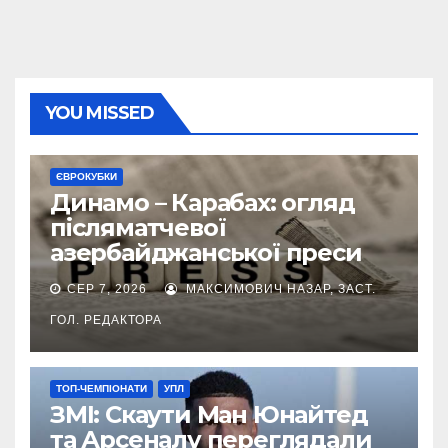
YOU MISSED
ЄВРОКУБКИ
Динамо – Карабах: огляд
післяматчевої
азербайджанської преси
СЕР 7, 2026
МАКСИМОВИЧ НАЗАР, ЗАСТ.
ГОЛ. РЕДАКТОРА
ТОП-ЧЕМПІОНАТИ
УПЛ
ЗМІ: Скаути Ман Юнайтед
та Арсеналу переглядали