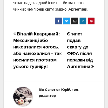
чекає надскладний іспит — битва проти
чинних чемпіонів світу, збірної Аргентини.
Навігація
Віталій Кварцяний:
Єгипет
Мексиканці або
подав
записів
наковталися чогось,
скаргу до
або нанюхалися – так
ФІФА після
носилися протягом
поразки від
усього турніру!
Аргентини
Від
Сапотюк Юрій, гол.
редактор