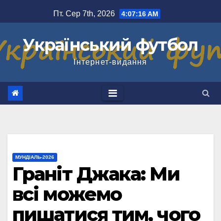
Перейти
Пт. Сер 7th, 2026
4:07:17 AM
до
вмісту
Український футбол
Інтернет-видання
МУНДІАЛЬ-2026
Граніт Джака: Ми
всі можемо
пишатися тим, чого