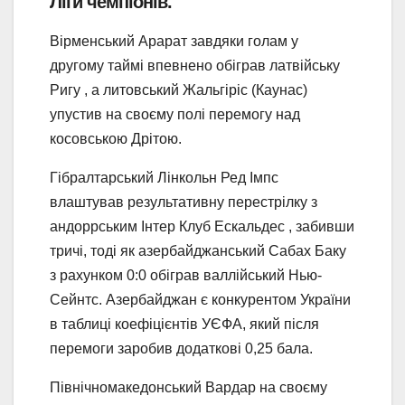
Ліги чемпіонів.
Вірменський Арарат завдяки голам у
другому таймі впевнено обіграв латвійську
Ригу , а литовський Жальгіріс (Каунас)
упустив на своєму полі перемогу над
косовською Дрітою.
Гібралтарський Лінкольн Ред Імпс
влаштував результативну перестрілку з
андоррським Інтер Клуб Ескальдес , забивши
тричі, тоді як азербайджанський Сабах Баку
з рахунком 0:0 обіграв валлійський Нью-
Сейнтс. Азербайджан є конкурентом України
в таблиці коефіцієнтів УЄФА, який після
перемоги заробив додаткові 0,25 бала.
Північномакедонський Вардар на своєму