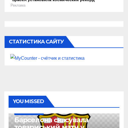
Реклама
СТАТИСТИКА САЙТУ
YOU MISSED
ТОП-ЧЕМПІОНАТИ
Барселона скасувала
товариський матч у