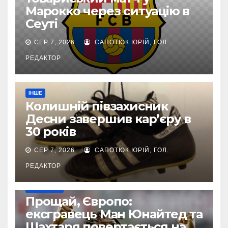
Марокко через ситуацію в
Сеуті
СЕР 7, 2026
САПОТЮК ЮРІЙ, ГОЛ.
РЕДАКТОР
ІНШЕ
Колишній півзахисник
Десни завершив кар’єру в
30 років
СЕР 7, 2026
САПОТЮК ЮРІЙ, ГОЛ.
РЕДАКТОР
ТРАНСФЕРИ
Прощай, Європо:
ексгравець Ман Юнайтед та
Шахтаря повертається на