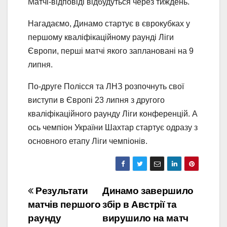
Матчі-відповіді відбудуться через тиждень.
Нагадаємо, Динамо стартує в єврокубках у
першому кваліфікаційному раунді Ліги
Європи, перші матчі якого заплановані на 9
липня.
По-друге Полісся та ЛНЗ розпочнуть свої
виступи в Європі 23 липня з другого
кваліфікаційного раунду Ліги конференцій. А
ось чемпіон України Шахтар стартує одразу з
основного етапу Ліги чемпіонів.
Навігація
Результати
Динамо завершило
матчів першого
збір в Австрії та
записів
раунду
вирушило на матч