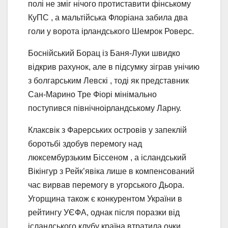
полі не зміг нічого протиставити фінському
КуПС , а мальтійська Флоріана забила два
голи у ворота ірландського Шемрок Роверс.
Боснійський Борац із Баня-Луки швидко
відкрив рахунок, але в підсумку зіграв унічию
з болгарським Левскі , тоді як представник
Сан-Марино Тре Фіорі мінімально
поступився північноірландському Ларну.
Клаксвік з Фарерських островів у запеклій
боротьбі здобув перемогу над
люксембурзьким Біссеном , а ісландський
Вікінгур з Рейк’явіка лише в компенсований
час вирвав перемогу в угорського Дьора.
Угорщина також є конкурентом України в
рейтингу УЄФА, однак після поразки від
ісландського клубу країна втратила очки