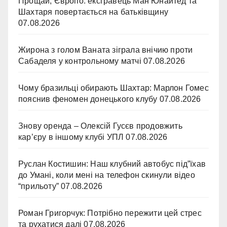
Прощай, Європо: ексгравець Ман Юнайтед та
Шахтаря повертається на батьківщину
07.08.2026
Жирона з голом Ваната зіграла внічию проти
Сабаделя у контрольному матчі
07.08.2026
Чому бразильці обирають Шахтар: Марлон Гомес
пояснив феномен донецького клубу
07.08.2026
Знову оренда – Олексій Гусєв продовжить
кар’єру в іншому клубі УПЛ
07.08.2026
Руслан Костишин: Наш клубний автобус під”їхав
до Умані, коли мені на телефон скинули відео
“прильоту”
07.08.2026
Роман Григорчук: Потрібно пережити цей стрес
та рухатися далі
07.08.2026