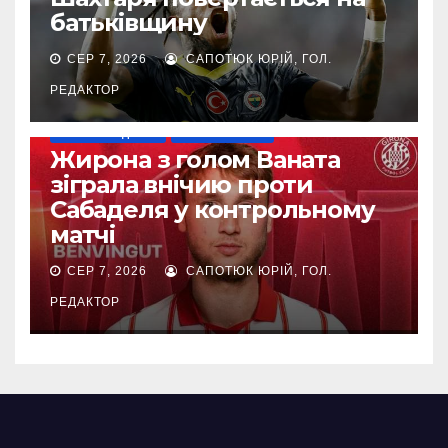
батьківщину
СЕР 7, 2026
САПОТЮК ЮРІЙ, ГОЛ.
РЕДАКТОР
НАШІ ЗА КОРДОНОМ
ТОП-ЧЕМПІОНАТИ
Жирона з голом Ваната
зіграла внічию проти
Сабаделя у контрольному
матчі
СЕР 7, 2026
САПОТЮК ЮРІЙ, ГОЛ.
РЕДАКТОР