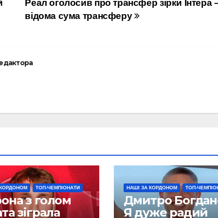
й
Реал оголосив про трансфер зірки Інтера 
відома сума трансферу
редактора
 КОРДОНОМ
ТОП-ЧЕМПІОНАТИ
НАШІ ЗА КОРДОНОМ
ТОП-ЧЕМПІО
она з голом
Дмитро Богдан
та зіграла
Я дуже радий