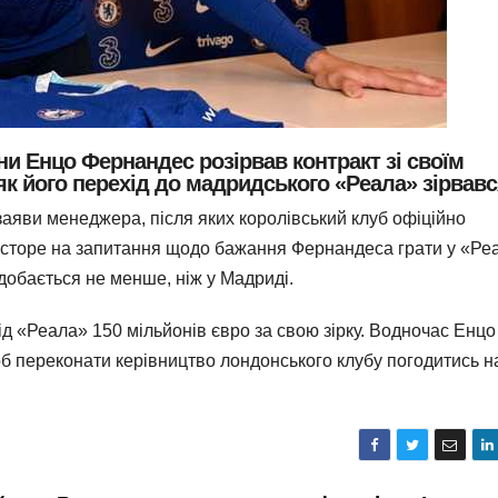
ини Енцо Фернандес розірвав контракт зі своїм
як його перехід до мадридського «Реала» зірвавс
аяви менеджера, після яких королівський клуб офіційно
асторе на запитання щодо бажання Фернандеса грати у «Реа
добається не менше, ніж у Мадриді.
д «Реала» 150 мільйонів євро за свою зірку. Водночас Енцо
б переконати керівництво лондонського клубу погодитись н