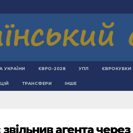
А УКРАЇНИ
ЄВРО-2028
УПЛ
ЄВРОКУБКИ
АЦІЙ
ТРАНСФЕРИ
ІНШЕ
звільнив агента через