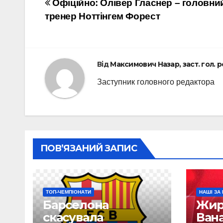
Навігація
Офіційно: Олівер Гласнер – головни
тренер Ноттінгем Форест
записів
Від
Максимович Назар, заст. гол. 
Заступник головного редактора
ПОВ’ЯЗАНИЙ ЗАПИС
ТОП-ЧЕМПІОНАТИ
НАШІ ЗА
Барселона
Жир
скасувала
Вана