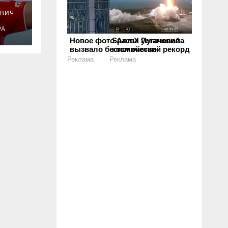
ВИЧ
РА
Новое фото Аллы Пугачевой
SpaceX установила
вызвало беспокойство
космический рекорд
Реклама
Реклама