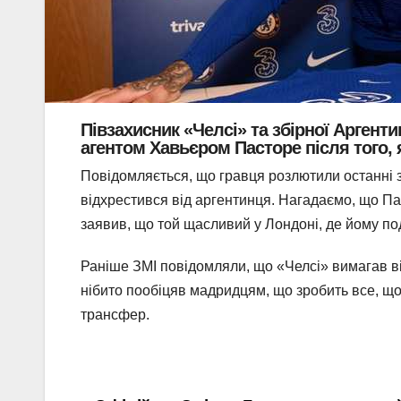
Півзахисник «Челсі» та збірної Аргент
агентом Хавьєром Пасторе після того, 
Повідомляється, що гравця розлютили останні з
відхрестився від аргентинця. Нагадаємо, що П
заявив, що той щасливий у Лондоні, де йому по
Раніше ЗМІ повідомляли, що «Челсі» вимагав ві
нібито пообіцяв мадридцям, що зробить все, що
трансфер.