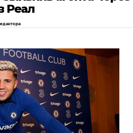
в Реал
редактора