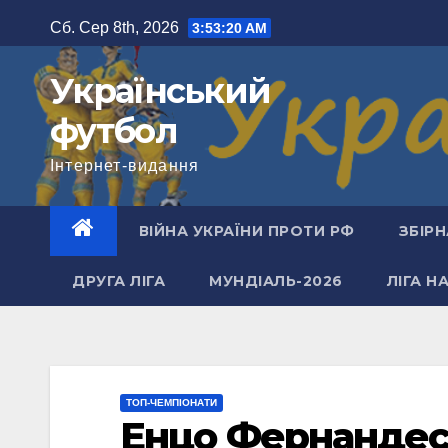
Перейти
Сб. Сер 8th, 2026
3:53:21 AM
до
вмісту
Український
футбол
Інтернет-видання
ВІЙНА УКРАЇНИ ПРОТИ РФ
ЗБІРН
ДРУГА ЛІГА
МУНДІАЛЬ-2026
ЛІГА Н
ТОП-ЧЕМПІОНАТИ
Енцо Фернандес 