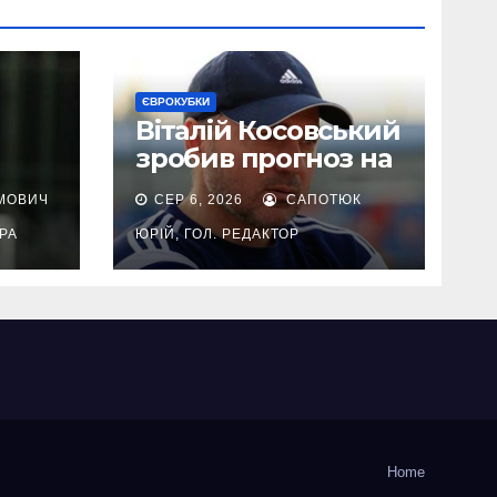
ЄВРОКУБКИ
Віталій Косовський
зробив прогноз на
матч Динамо –
МОВИЧ
СЕР 6, 2026
САПОТЮК
Карабах
ОРА
ЮРІЙ, ГОЛ. РЕДАКТОР
Home