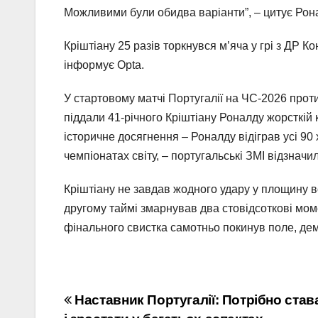
Можливими були обидва варіанти”, – цитує Рона
Кріштіану 25 разів торкнувся м’яча у грі з ДР К
інформує Opta.
У стартовому матчі Португалії на ЧС-2026 проти
піддали 41-річного Кріштіану Роналду жорсткій 
історичне досягнення – Роналду відіграв усі 90 
чемпіонатах світу, – португальські ЗМІ відзначи
Кріштіану не завдав жодного удару у площину во
другому таймі змарнував два стовідсоткові мом
фінального свистка самотньо покинув поле, д
Навігація
Наставник Португалії: Потрібно став