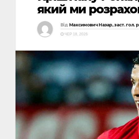
який ми розрахо
Від
Максимович Назар, заст. гол. 
ЧЕР 18, 2026