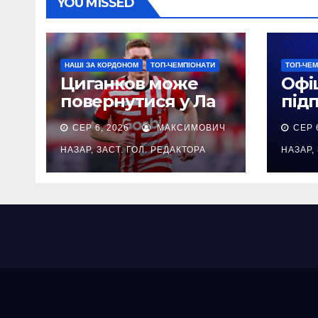
YOU MISSED
НАШІ ЗА КОРДОНОМ
ТОП-ЧЕМПІОНАТИ
ТОП-ЧЕМ
Циганков може
Офі
повернутися у Ла
підп
Лігу – українець
вінг
СЕР 6, 2026
МАКСИМОВИЧ
СЕР 
може опинитися у
Лей
Валенсії
млн
НАЗАР, ЗАСТ. ГОЛ. РЕДАКТОРА
НАЗАР,