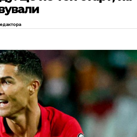
вували
редактора