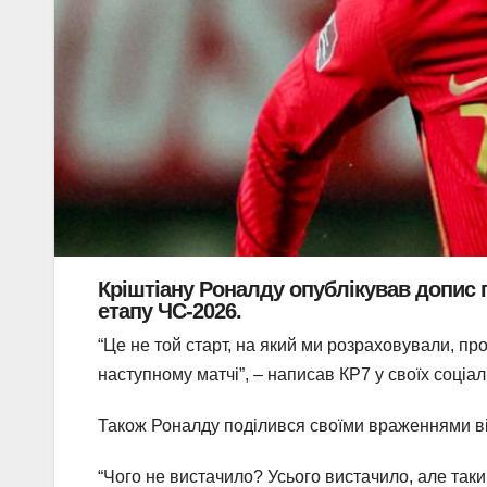
Кріштіану Роналду опублікував допис піс
етапу ЧС-2026.
“Це не той старт, на який ми розраховували, пр
наступному матчі”, – написав КР7 у своїх соціа
Також Роналду поділився своїми враженнями ві
“Чого не вистачило? Усього вистачило, але таки