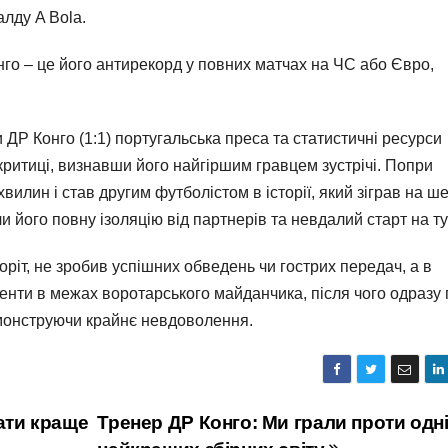
лду A Bola.
онго – це його антирекорд у повних матчах на ЧС або Євро,
 ДР Конго (1:1) португальська преса та статистичні ресурси
критиці, визнавши його найгіршим гравцем зустрічі. Попри
хвилин і став другим футболістом в історії, який зіграв на ш
ли його повну ізоляцію від партнерів та невдалий старт на ту
ріт, не зробив успішних обведень чи гострих передач, а в
енти в межах воротарського майданчика, після чого одразу 
емонструючи крайнє невдоволення.
ати краще
Тренер ДР Конго: Ми грали проти одні