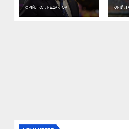
приватним
Шве
інвесторам
ЧС-
ЮРІЙ, ГОЛ. РЕДАКТОР
ЮРІЙ, 
пом