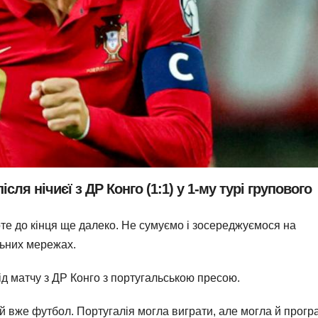
ля нічиєї з ДР Конго (1:1) у 1-му турі групового
оте до кінця ще далеко. Не сумуємо і зосереджуємося на
льних мережах.
д матчу з ДР Конго з португальською пресою.
й вже футбол. Португалія могла виграти, але могла й програ