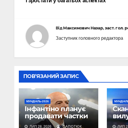
і зростати у багатьох аспектах
записів
Від
Максимович Назар, заст. гол. 
Заступник головного редактора
ПОВ’ЯЗАНИЙ ЗАПИС
МУНДІАЛЬ-2026
МУНДІАЛ
Інфантіно планує
Cка
продавати частки
вилу
в чемпіонаті світу
Арг
ЛИП 28, 2026
САПОТЮК
ЛИП 28