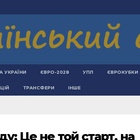
А УКРАЇНИ
ЄВРО-2028
УПЛ
ЄВРОКУБКИ
АЦІЙ
ТРАНСФЕРИ
ІНШЕ
у: Це не той старт, на