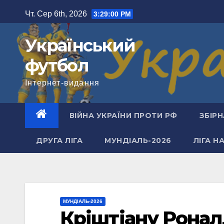
Перейти
Чт. Сер 6th, 2026
3:29:01 PM
до
вмісту
Український
футбол
Інтернет-видання
ВІЙНА УКРАЇНИ ПРОТИ РФ
ЗБІРН
ДРУГА ЛІГА
МУНДІАЛЬ-2026
ЛІГА Н
МУНДІАЛЬ-2026
Кріштіану Роналд