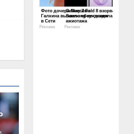
Фото дочери Максима
Galaxy Z Fold 8 взорвал спрос:
Галкина вызвало обсуждения
Samsung не ожидала такого
в Сети
ажиотажа
Реклама
Реклама
о
К