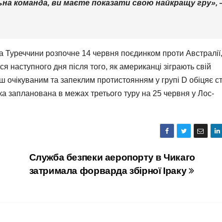
ьна команда, ви маєте показати свою найкращу гру»,
на Туреччини розпочне 14 червня поєдинком проти Австралії,
 наступного дня після того, як американці зіграють свій
 очікуваним та запеклим протистоянням у групі D обіцяє с
а запланована в межах третього туру на 25 червня у Лос-
Служба безпеки аеропорту в Чикаго
затримала форварда збірної Іраку