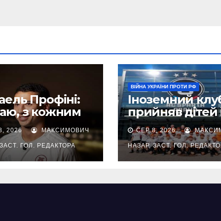
ВІЙНА УКРАЇНИ ПРОТИ РФ
аель Профіні:
Іноземний клу
аю, з кожним
прийняв дітей 
чем буду
прифронтових
8, 2026
МАКСИМОВИЧ
СЕР 8, 2026
МАКСИ
уватися дедалі
регіонів Украї
вненіше
 ЗАСТ. ГОЛ. РЕДАКТОРА
НАЗАР, ЗАСТ. ГОЛ. РЕДАКТ