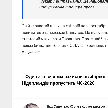
шукати виправдання. Це націонал
цитує слова тренера преса.
Свій тернистий шлях на світовій першості збір
прийматиме канадський Ванкувер. Це відбудеться
стартовий матч проти Парагваю. Проте найбільш
пряма битва між збірними США та Туреччини, як
Анджелесі.
Навігація
Один з ключових захисників збірної
Нідерландів пропустить ЧС-2026
записів
Від
Сапотюк Юрій, гол. редактор