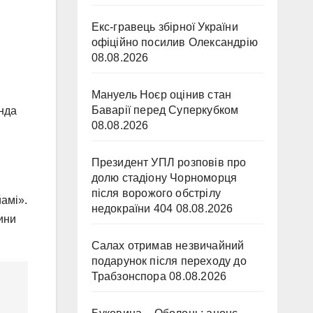
Екс-гравець збірної України
офіційно посилив Олександрію
08.08.2026
Мануель Ноєр оцінив стан
Баварії перед Суперкубком
анда
08.08.2026
Президент УПЛ розповів про
долю стадіону Чорноморця
після ворожого обстрілу
амі».
недокраїни 404
08.08.2026
ини
Салах отримав незвичайний
подарунок після переходу до
Трабзонспора
08.08.2026