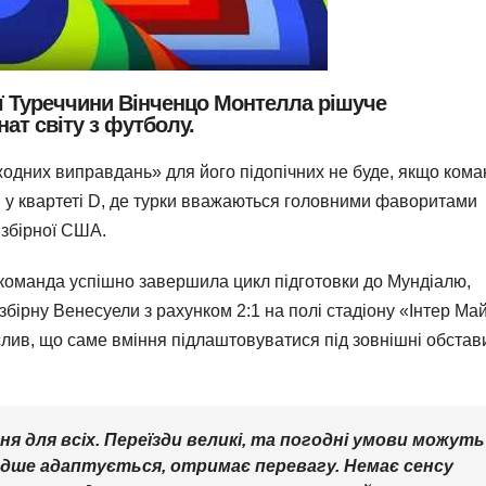
ої Туреччини Вінченцо Монтелла рішуче
ат світу з футболу.
жодних виправдань» для його підопічних не буде, якщо ком
і у квартеті D, де турки вважаються головними фаворитами
— збірної США.
о команда успішно завершила цикл підготовки до Мундіалю,
бірну Венесуели з рахунком 2:1 на полі стадіону «Інтер Май
слив, що саме вміння підлаштовуватися під зовнішні обстав
я для всіх. Переїзди великі, та погодні умови можуть
идше адаптується, отримає перевагу. Немає сенсу