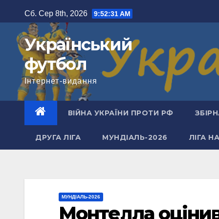
Перейти
Сб. Сер 8th, 2026
9:52:32 AM
до
вмісту
Український
футбол
Інтернет-видання
ВІЙНА УКРАЇНИ ПРОТИ РФ
ЗБІРН
ДРУГА ЛІГА
МУНДІАЛЬ-2026
ЛІГА Н
МУНДІАЛЬ-2026
Монтелла оцінив