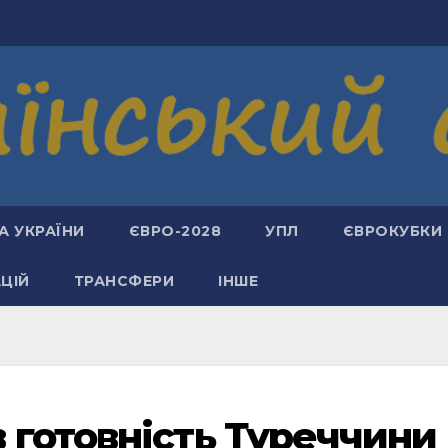
А УКРАЇНИ
ЄВРО-2028
УПЛ
ЄВРОКУБКИ
АЦІЙ
ТРАНСФЕРИ
ІНШЕ
 готовність Туреччини