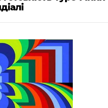
діалі