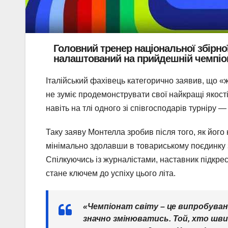
Головний тренер національної збірн
налаштований на прийдешній чемпіон
Італійський фахівець категорично заявив, що «
не зуміє продемонструвати свої найкращі якост
навіть на тлі одного зі співгосподарів турніру 
Таку заяву Монтелла зробив після того, як йог
мінімально здолавши в товариському поєдинку з
Спілкуючись із журналістами, наставник підкре
стане ключем до успіху цього літа.
«Чемпіонат світу – це випробуванн
значно змінюватись. Той, хто шв