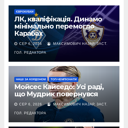
ЄВРОКУБКИ
ЛК, кваліфікація. Динамо
мінімально перемогло
Карабах
СЕР 6, 2026
МАКСИМОВИЧ НАЗАР, ЗАСТ.
ГОЛ. РЕДАКТОРА
НАШІ ЗА КОРДОНОМ
ТОП-ЧЕМПІОНАТИ
Мойсес Кайседо: Усі раді,
що Мудрик повернувся
СЕР 6, 2026
МАКСИМОВИЧ НАЗАР, ЗАСТ.
ГОЛ. РЕДАКТОРА