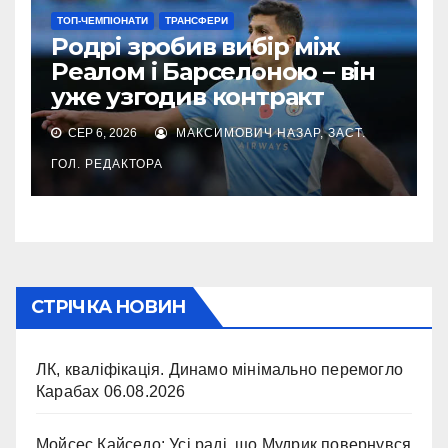
ТОП-ЧЕМПІОНАТИ
ТРАНСФЕРИ
Родрі зробив вибір між
Реалом і Барселоною – він
уже узгодив контракт
СЕР 6, 2026
МАКСИМОВИЧ НАЗАР, ЗАСТ.
ГОЛ. РЕДАКТОРА
СТРІЧКА НОВИН
ЛК, кваліфікація. Динамо мінімально перемогло
Карабах
06.08.2026
Мойсес Кайседо: Усі раді, що Мудрик повернувся