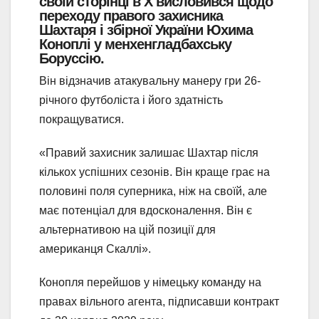
своїй сторінці в Х висловився щодо
переходу правого захисника
Шахтаря і збірної України Юхима
Коноплі у менхенгладбахську
Боруссію.
Він відзначив атакувальну манеру гри 26-
річного футболіста і його здатність
покращуватися.
«Правий захисник залишає Шахтар після
кількох успішних сезонів. Він краще грає на
половині поля суперника, ніж на своїй, але
має потенціал для вдосконалення. Він є
альтернативою на цій позиції для
американця Скаллі».
Конопля перейшов у німецьку команду на
правах вільного агента, підписавши контракт