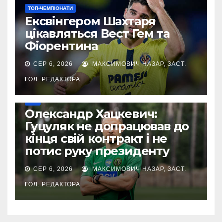
ТОП-ЧЕМПІОНАТИ
Ексвінгером Шахтаря
цікавляться Вест Гем та
Фіорентина
СЕР 6, 2026
МАКСИМОВИЧ НАЗАР, ЗАСТ.
ГОЛ. РЕДАКТОРА
УПЛ
Олександр Хацкевич:
Гуцуляк не допрацював до
кінця свій контракт і не
потис руку президенту
СЕР 6, 2026
МАКСИМОВИЧ НАЗАР, ЗАСТ.
ГОЛ. РЕДАКТОРА