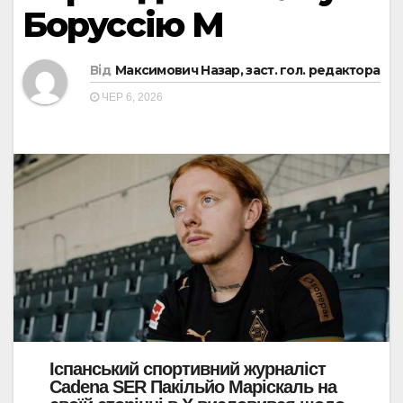
Боруссію М
Від
Максимович Назар, заст. гол. редактора
ЧЕР 6, 2026
Іспанський спортивний журналіст
Cadena SER Пакільйо Маріскаль на