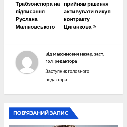
Трабзонспора на
прийняв рішення
записів
підписання
активувати викуп
Руслана
контракту
Маліновського
Циганкова
Від
Максимович Назар, заст.
гол. редактора
Заступник головного
редактора
ПОВ’ЯЗАНИЙ ЗАПИС