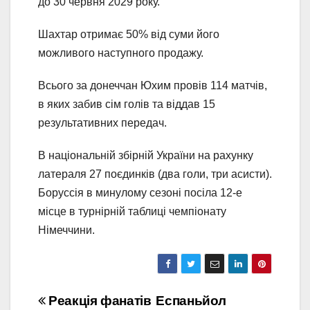
до 30 червня 2029 року.
Шахтар отримає 50% від суми його
можливого наступного продажу.
Всього за донеччан Юхим провів 114 матчів,
в яких забив сім голів та віддав 15
результативних передач.
В національній збірній України на рахунку
латераля 27 поєдинків (два голи, три асисти).
Боруссія в минулому сезоні посіла 12-е
місце в турнірній таблиці чемпіонату
Німеччини.
Навігація
Реакція фанатів
Еспаньйол