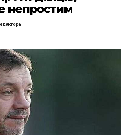
е непростим
редактора