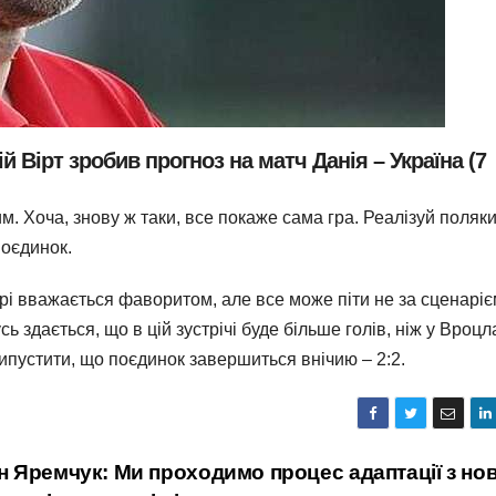
 Вірт зробив прогноз на матч Данія – Україна (7
м. Хоча, знову ж таки, все покаже сама гра. Реалізуй поляки
поєдинок.
ері вважається фаворитом, але все може піти не за сценарі
 здається, що в цій зустрічі буде більше голів, ніж у Вроцла
припустити, що поєдинок завершиться внічию – 2:2.
 Яремчук: Ми проходимо процес адаптації з но