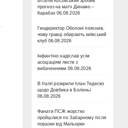
Віталій Косовський зробив
прогноз на матч Динамо –
Карабах
06.08.2026
Гендиректор Оболоні пояснив,
чому гравці обирають київський
клуб
06.08.2026
Інфантіно надіслав усім
асоціаціям листи з
вибаченнями
06.08.2026
В Італії розкрили план Тедеско
щодо Довбика в Болоньї
06.08.2026
Фанати ПСЖ жорстко
пройшлися по Забарному після
поразки від Мальорки