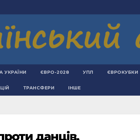
А УКРАЇНИ
ЄВРО-2028
УПЛ
ЄВРОКУБКИ
АЦІЙ
ТРАНСФЕРИ
ІНШЕ
проти данців,