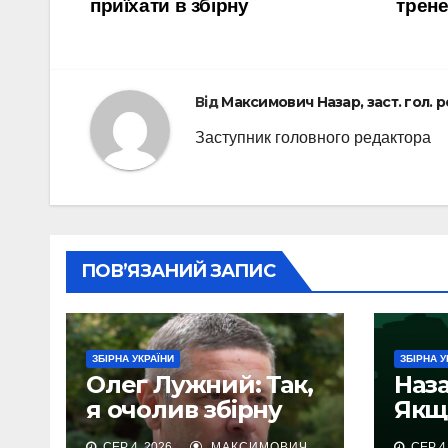
приїхати в збірну
трене
записів
Від
Максимович Назар, заст. гол. 
Заступник головного редактора
ПОВ’ЯЗАНИЙ ЗАПИС
ЗБІРНА УКРАЇНИ
ЗБІРНА У
Олег Лужний: Так,
Наза
я очолив збірну
Якщ
України
виг
СЕР 4, 2026
МАКСИМОВИЧ
СЕР 4,