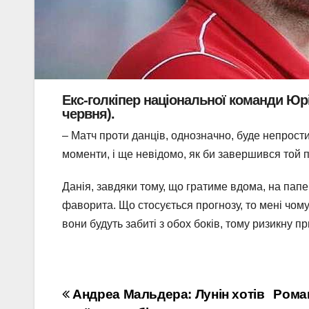
Екс-голкіпер національної команди Юрій
червня).
– Матч проти данців, однозначно, буде непрости
моменти, і ще невідомо, як би завершився той 
Данія, завдяки тому, що гратиме вдома, на пап
фаворита. Що стосується прогнозу, то мені чомусь
вони будуть забиті з обох боків, тому ризикну 
Навігація
Андреа Мальдера: Лунін хотів
Роман