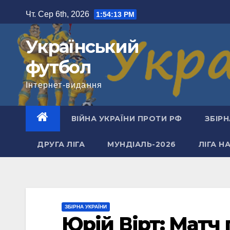
Перейти
Чт. Сер 6th, 2026
1:54:14 PM
до
вмісту
Український
футбол
Інтернет-видання
ВІЙНА УКРАЇНИ ПРОТИ РФ
ЗБІРН
ДРУГА ЛІГА
МУНДІАЛЬ-2026
ЛІГА Н
ЗБІРНА УКРАЇНИ
Юрій Вірт: Матч 