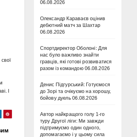
06.08.2026
Олександр Караваєв оцінив
дебютний матч за Шахтар
06.08.2026
Спортдиректор Оболоні: Для
нас було важливо знайти
 свої
гравців, які готові розвиватися
разом із командою
06.08.2026
єм
Денис Підгурський: Готуємося
ві. І
до Зорі та очікуємо на хорошу,
бойову дуель
06.08.2026
Автор найкращого голу 1-го
туру Другої ліги: Ми завжди
підтримуємо один одного,
вим
допомагаємо і у цьому сила