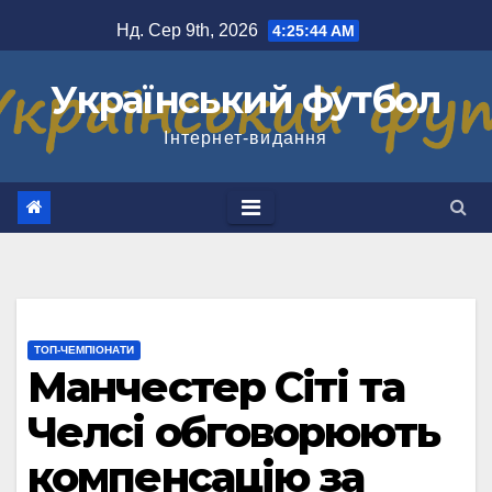
Перейти
Нд. Сер 9th, 2026
4:25:44 AM
до
вмісту
Український футбол
Інтернет-видання
ТОП-ЧЕМПІОНАТИ
Манчестер Сіті та
Челсі обговорюють
компенсацію за