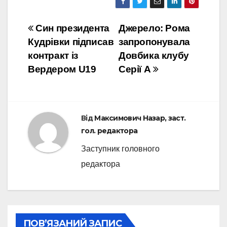
Навігація
Син президента
Джерело: Рома
Кудрівки підписав
запропонувала
записів
контракт із
Довбика клубу
Вердером U19
Серії А
Від
Максимович Назар, заст.
гол. редактора
Заступник головного
редактора
ПОВ’ЯЗАНИЙ ЗАПИС