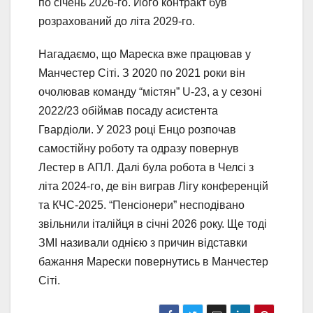
по січень 2026-го. Його контракт був
розрахований до літа 2029-го.
Нагадаємо, що Мареска вже працював у
Манчестер Сіті. З 2020 по 2021 роки він
очолював команду “містян” U-23, а у сезоні
2022/23 обіймав посаду асистента
Гвардіоли. У 2023 році Енцо розпочав
самостійну роботу та одразу повернув
Лестер в АПЛ. Далі була робота в Челсі з
літа 2024-го, де він виграв Лігу конференцій
та КЧС-2025. “Пенсіонери” несподівано
звільнили італійця в січні 2026 року. Ще тоді
ЗМІ називали однією з причин відставки
бажання Марески повернутись в Манчестер
Сіті.