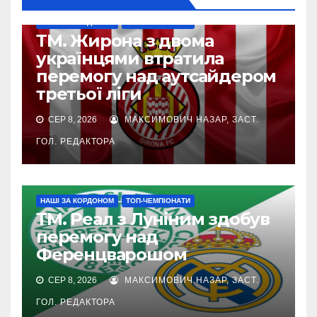
НАШІ ЗА КОРДОНОМ
ТОП-ЧЕМПІОНАТИ
ТМ. Жирона з двома
українцями втратила
перемогу над аутсайдером
третьої ліги
СЕР 8, 2026
МАКСИМОВИЧ НАЗАР, ЗАСТ.
ГОЛ. РЕДАКТОРА
НАШІ ЗА КОРДОНОМ
ТОП-ЧЕМПІОНАТИ
ТМ. Реал з Луніним здобув
перемогу над
Ференцварошом
СЕР 8, 2026
МАКСИМОВИЧ НАЗАР, ЗАСТ.
ГОЛ. РЕДАКТОРА