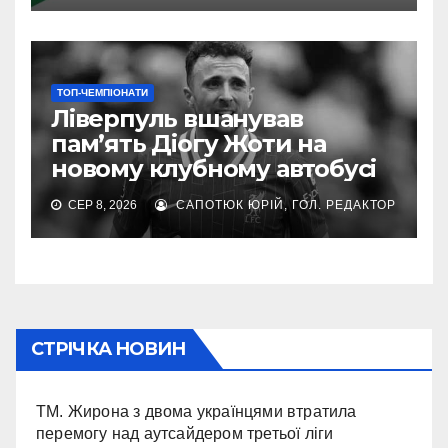
ТОП-ЧЕМПІОНАТИ
Ліверпуль вшанував
пам’ять Діогу Жоти на
новому клубному автобусі
СЕР 8, 2026
САПОТЮК ЮРІЙ, ГОЛ. РЕДАКТОР
СТРІЧКА НОВИН
ТМ. Жирона з двома українцями втратила
перемогу над аутсайдером третьої ліги