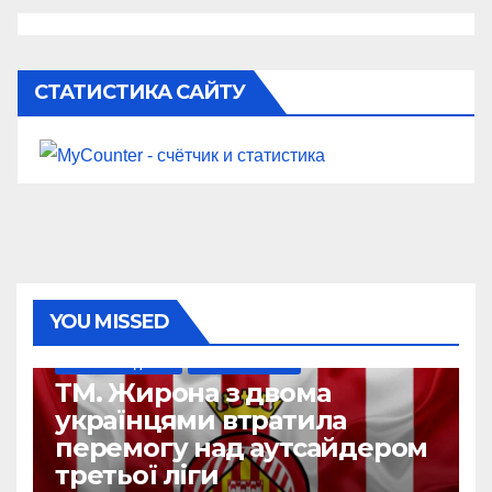
СТАТИСТИКА САЙТУ
YOU MISSED
НАШІ ЗА КОРДОНОМ
ТОП-ЧЕМПІОНАТИ
ТМ. Жирона з двома
українцями втратила
перемогу над аутсайдером
третьої ліги