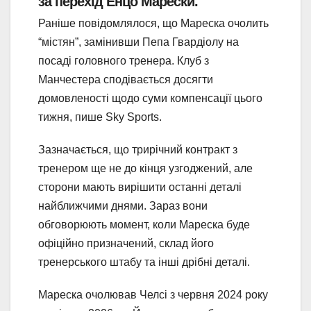
за перехід Енцо Марески.
Раніше повідомлялося, що Мареска очолить
“містян”, замінивши Пепа Гвардіолу на
посаді головного тренера. Клуб з
Манчестера сподівається досягти
домовленості щодо суми компенсації цього
тижня, пише Sky Sports.
Зазначається, що трирічний контракт з
тренером ще не до кінця узгоджений, але
сторони мають вирішити останні деталі
найближчими днями. Зараз вони
обговорюють момент, коли Мареска буде
офіційно призначений, склад його
тренерського штабу та інші дрібні деталі.
Мареска очолював Челсі з червня 2024 року