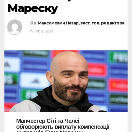
Мареску
Від
Максимович Назар, заст. гол. редактора
ЧЕР 4, 2026
Манчестер Сіті та Челсі
обговорюють виплату компенсації