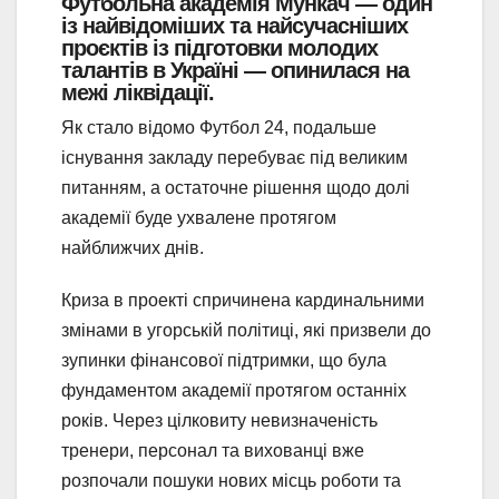
Футбольна академія Мункач
— один
із найвідоміших та найсучасніших
проєктів із підготовки молодих
талантів в
Україні
— опинилася на
межі ліквідації.
Як стало відомо Футбол 24, подальше
існування закладу перебуває під великим
питанням, а остаточне рішення щодо долі
академії буде ухвалене протягом
найближчих днів.
Криза в проекті спричинена кардинальними
змінами в угорській політиці, які призвели до
зупинки фінансової підтримки, що була
фундаментом академії протягом останніх
років. Через цілковиту невизначеність
тренери, персонал та вихованці вже
розпочали пошуки нових місць роботи та