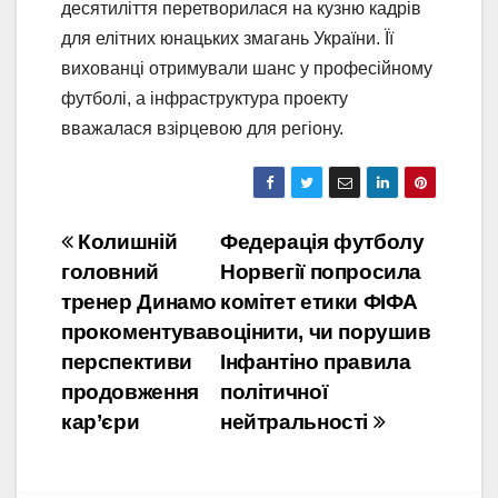
десятиліття перетворилася на кузню кадрів
для елітних юнацьких змагань України. Її
вихованці отримували шанс у професійному
футболі, а інфраструктура проекту
вважалася взірцевою для регіону.
Навігація
Колишній
Федерація футболу
головний
Норвегії попросила
записів
тренер Динамо
комітет етики ФІФА
прокоментував
оцінити, чи порушив
перспективи
Інфантіно правила
продовження
політичної
кар’єри
нейтральності