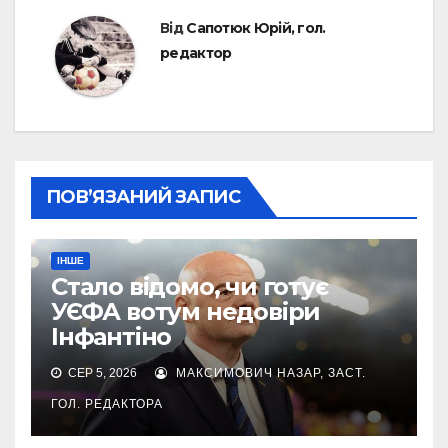
Від
Сапотюк Юрій, гол.
редактор
ПОВ’ЯЗАНИЙ ЗАПИС
ІНШЕ
Стало відомо, чи готує
УЄФА вотум недовіри
Інфантіно
СЕР 5, 2026
МАКСИМОВИЧ НАЗАР, ЗАСТ.
ГОЛ. РЕДАКТОРА