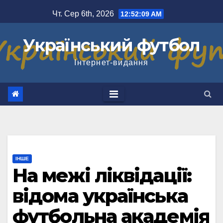
Перейти
Чт. Сер 6th, 2026
12:52:10 AM
до
вмісту
Український футбол
Інтернет-видання
ІНШЕ
На межі ліквідації:
відома українська
футбольна академія