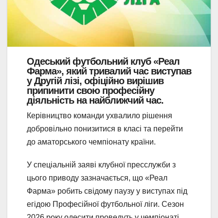
Одеський футбольний клуб «Реал
Фарма», який тривалий час виступав
у Другій лізі, офіційно вирішив
припинити свою професійну
діяльність на найближчий час.
Керівництво команди ухвалило рішення
добровільно понизитися в класі та перейти
до аматорського чемпіонату країни.
У спеціальній заяві клубної пресслужби з
цього приводу зазначається, що «Реал
Фарма» робить свідому паузу у виступах під
егідою Професійної футбольної ліги. Сезон
2026 року одесити проведуть у чемпіонаті