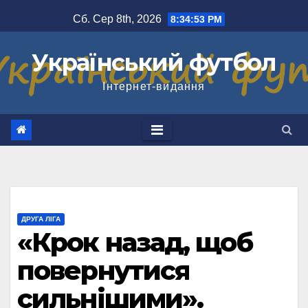
Перейти
Сб. Сер 8th, 2026
8:34:54 PM
до
вмісту
Український футбол
Інтернет-видання
ДРУГА ЛІГА
«Крок назад, щоб
повернутися
сильнішими».