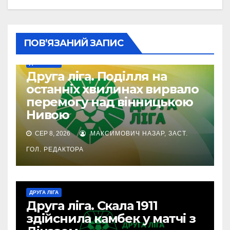
ПОВ’ЯЗАНИЙ ЗАПИС
ДРУГА ЛІГА
Друга ліга. Поділля на
останніх хвилинах вирвало
перемогу над вінницькою
Нивою
СЕР 8, 2026
МАКСИМОВИЧ НАЗАР, ЗАСТ.
ГОЛ. РЕДАКТОРА
ДРУГА ЛІГА
Друга ліга. Скала 1911
здійснила камбек у матчі з