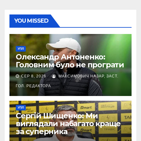
YOU MISSED
УПЛ
Олександр Антоненко:
Головним було не програти
СЕР 8, 2026
МАКСИМОВИЧ НАЗАР, ЗАСТ.
ГОЛ. РЕДАКТОРА
УПЛ
Сергій Шищенко: Ми
виглядали набагато краще
за суперника