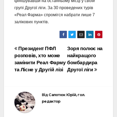
фінішувавши на останньому місці у своїй
групі Другої ліги. За 30 проведених турів
«Реал Фарма» спромігся набрати лише 7
залікових пунктів.
Навігація
Президент ПФЛ
Зоря полює на
розповів, хто може
найкращого
записів
замінити Реал Фарму
бомбардира
та Лісне у Другій лізі
Другої ліги
Від
Сапотюк Юрій, гол.
редактор