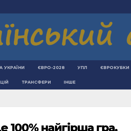
А УКРАЇНИ
ЄВРО-2028
УПЛ
ЄВРОКУБКИ
АЦІЙ
ТРАНСФЕРИ
ІНШЕ
е 100% найгірша гра.