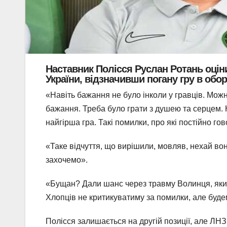
Наставник Полісся Руслан Ротань оціни
України, відзначивши погану гру в обор
«Навіть бажання не було інколи у гравців. Мож
бажання. Треба було грати з душею та серцем. 
найгірша гра. Такі помилки, про які постійно го
«Таке відчуття, що вирішили, мовляв, нехай вони
захочемо».
«Бущан? Дали шанс через травму Волинця, який 
Хлопців не критикуватиму за помилки, але буде
Полісся залишається на другій позиції, але ЛН