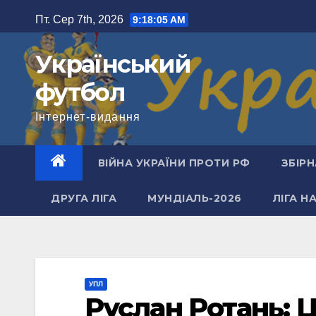
Перейти
Пт. Сер 7th, 2026
9:18:05 AM
до
вмісту
Український
футбол
Інтернет-видання
ВІЙНА УКРАЇНИ ПРОТИ РФ
ЗБІРН
ДРУГА ЛІГА
МУНДІАЛЬ-2026
ЛІГА Н
УПЛ
Руслан Ротань: Ц