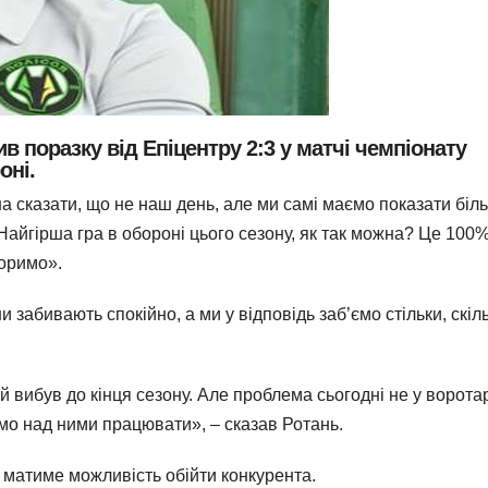
в поразку від Епіцентру 2:3 у матчі чемпіонату
оні.
на сказати, що не наш день, але ми самі маємо показати біл
Найгірша гра в обороні цього сезону, як так можна? Це 100
воримо».
 забивають спокійно, а ми у відповідь заб’ємо стільки, скіл
вибув до кінця сезону. Але проблема сьогодні не у воротар
мо над ними працювати», – сказав Ротань.
З матиме можливість обійти конкурента.