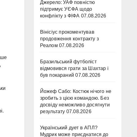
Джерело: УАФ повністю
підтримує УЄФА щодо
конфлікту з ФІФА
07.08.2026
Вінісіус прокоментував
продовження контракту з
Реалом
07.08.2026
ьше
Бразильський футболіст
%
відмовився грати за Шахтар і
був покараний
07.08.2026
ьки
Йожеф Сабо: Костюк нічого не
зробить з цією командою. Без
досвіду неможливо досягнути
і.
результату
07.08.2026
Український дует в АПЛ?
Мудрик може приєднатися до