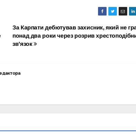
За Карпати дебютував захисник, який не гр
е
понад два роки через розрив хрестоподібн
зв’язок
редактора