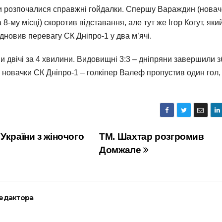
гри розпочалися справжні гойдалки. Спершу Вараждин (новач
а 8-му місці) скоротив відставання, але тут же Ігор Когут, яки
новив перевагу СК Дніпро-1 у два м’ячі.
и двічі за 4 хвилини. Видовищні 3:3 – дніпряни завершили 
ні новачки СК Дніпро-1 – голкіпер Валеф пропустив один гол,
України з жіночого
ТМ. Шахтар розгромив
Домжале
редактора