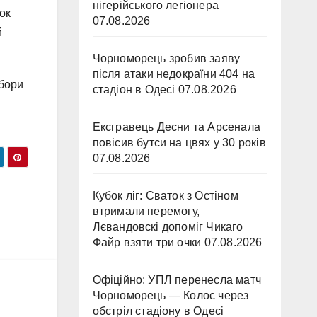
нігерійського легіонера
ок
07.08.2026
й
Чорноморець зробив заяву
після атаки недокраїни 404 на
збори
стадіон в Одесі
07.08.2026
Ексгравець Десни та Арсенала
повісив бутси на цвях у 30 років
07.08.2026
Кубок ліг: Сваток з Остіном
втримали перемогу,
Лєвандовскі допоміг Чикаго
Файр взяти три очки
07.08.2026
Офіційно: УПЛ перенесла матч
Чорноморець — Колос через
обстріл стадіону в Одесі