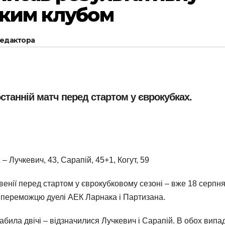
ьким клубом
редактора
танній матч перед стартом у єврокубках.
– Лучкевич, 43, Сарапій, 45+1, Когут, 59
венії перед стартом у єврокубковому сезоні – вже 18 серпн
ь переможцю дуелі АЕК Ларнака і Партизана.
абила двічі – відзначилися Лучкевич і Сарапій. В обох випа