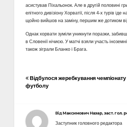
асистував Піхальонок. Але в другій половині 
елітного дивізіону Хорватії, після 4-х турів іде н
щойно вийшов на заміну, першим же дотиком від
Однак хорвати зуміли уникнути поразки, забивш
в Словенії нічиєю. У матчі взяли участь інозем
також зіграли Бланко і Брага.
Навігація
Відбулося жеребкування чемпіонату 
футболу
записів
Від
Максимович Назар, заст. гол. 
Заступник головного редактора