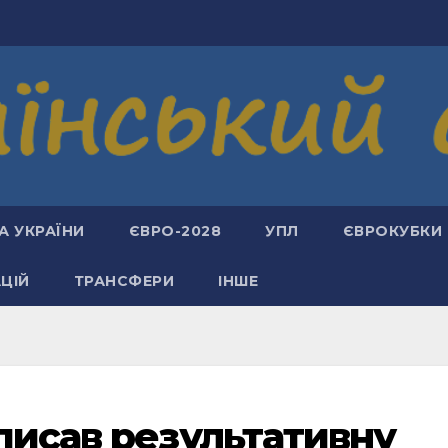
А УКРАЇНИ
ЄВРО-2028
УПЛ
ЄВРОКУБКИ
АЦІЙ
ТРАНСФЕРИ
ІНШЕ
зписав результативну