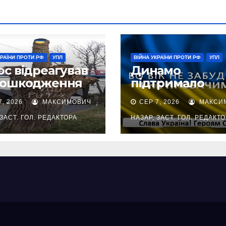
КРАЇНИ ПРОТИ РФ
УПЛ
ВІЙНА УКРАЇНИ ПРОТИ РФ
УПЛ
ос відреагував
Динамо
пошкодження
підтримало
діону
Чорноморець,
7, 2026
МАКСИМОВИЧ
СЕР 7, 2026
МАКСИ
номорця
який постражд
від атаки
 ЗАСТ. ГОЛ. РЕДАКТОРА
НАЗАР, ЗАСТ. ГОЛ. РЕДАКТ
недокраїни 40