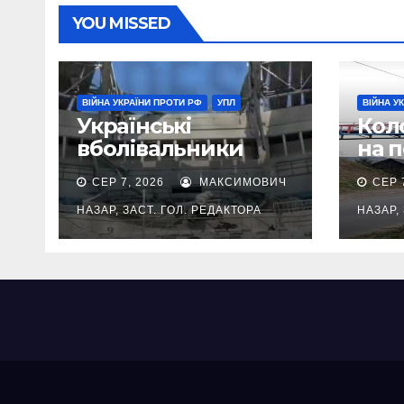
YOU MISSED
ВІЙНА УКРАЇНИ ПРОТИ РФ
УПЛ
ВІЙНА У
Українські
Кол
вболівальники
на 
підтримують
ста
СЕР 7, 2026
МАКСИМОВИЧ
СЕР 
Чорноморець
Чор
після обстрілу
НАЗАР, ЗАСТ. ГОЛ. РЕДАКТОРА
НАЗАР,
стадіону