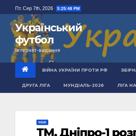
Перейти
Пт. Сер 7th, 2026
5:25:49 PM
до
вмісту
Український
футбол
Інтернет-видання
ВІЙНА УКРАЇНИ ПРОТИ РФ
ЗБІРН
ДРУГА ЛІГА
МУНДІАЛЬ-2026
ЛІГА Н
ІНШЕ
ТМ. Дніпро-1 ро