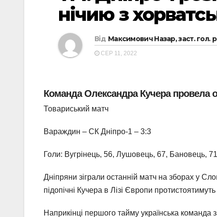
нічию з хорватс
Від
Максимович Назар, заст. гол. 
СЕР 11, 2022
Команда Олександра Кучера провела ос
Товариський матч
Вараждин – СК Дніпро-1 – 3:3
Голи: Вугрінець, 56, Лушовець, 67, Бановець, 71 
Дніпряни зіграли останній матч на зборах у Сло
підопічні Кучера в Лізі Європи протистоятимут
Наприкінці першого тайму українська команда з