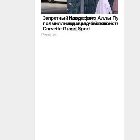
Запретный плод стоит
Новое фото Аллы Пугачевой
полмиллиарда: редчайший
вызвало беспокойство
Corvette Grand Sport
Реклама
Реклама