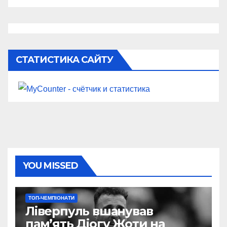
СТАТИСТИКА САЙТУ
YOU MISSED
ТОП-ЧЕМПІОНАТИ
Ліверпуль вшанував
пам’ять Діогу Жоти на