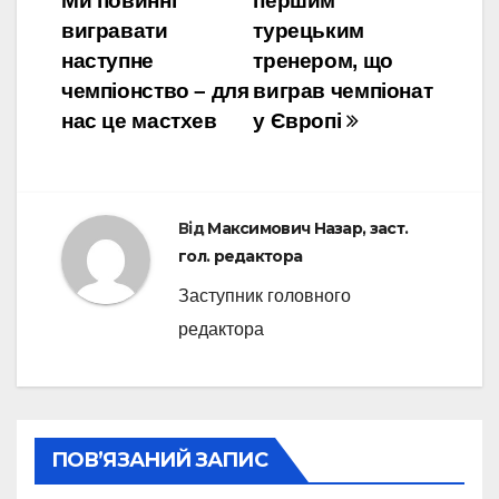
Ми повинні
першим
записів
вигравати
турецьким
наступне
тренером, що
чемпіонство – для
виграв чемпіонат
нас це мастхев
у Європі
Від
Максимович Назар, заст.
гол. редактора
Заступник головного
редактора
ПОВ’ЯЗАНИЙ ЗАПИС