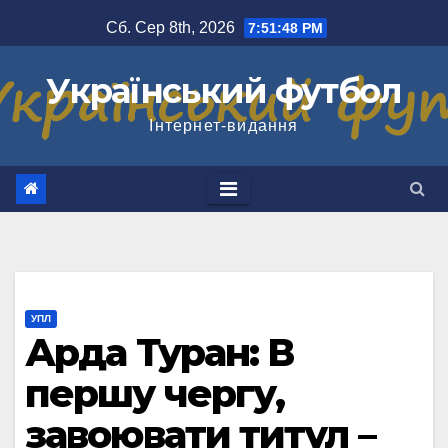
Перейти
Сб. Сер 8th, 2026
7:51:49 PM
до
вмісту
Український футбол
Інтернет-видання
УПЛ
Арда Туран: В
першу чергу,
завоювати титул –