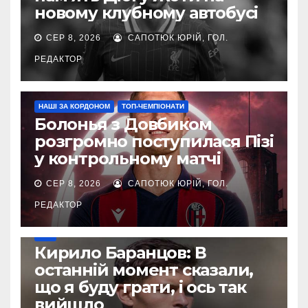
новому клубному автобусі
СЕР 8, 2026
САПОТЮК ЮРІЙ, ГОЛ.
РЕДАКТОР
НАШІ ЗА КОРДОНОМ
ТОП-ЧЕМПІОНАТИ
Болонья з Довбиком
розгромно поступилася Пізі
у контрольному матчі
СЕР 8, 2026
САПОТЮК ЮРІЙ, ГОЛ.
РЕДАКТОР
УПЛ
Кирило Баранцов: В
останній момент сказали,
що я буду грати, і ось так
вийшло