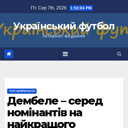
Перейти
Пт. Сер 7th, 2026
1:53:05 PM
до
вмісту
Український футбол
Інтернет-видання
ТОП-ЧЕМПІОНАТИ
Дембеле – серед
номінантів на
найкращого