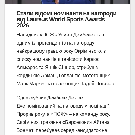
Стали відомі номінанти на нагороди
від Laureus World Sports Awards
2026.
Нападник «ПСЖ» Усман Дембеле став
одним із претендентів на нагороду
найкращому гравцю року Окрім нього, в
списку номінантів є тенісисти Карлос
Алькарас та Яннік Сіннер, стрибун з
жердиною Арман Дюплантіс, мотогонщик
Марк Маркес та велогонщик Тадей Погачар.
Одноклубник Дембеле Дезіре
Дуе номінований на нагороду у номінації
Прорив року, а «ПСЖ» – на команду року.
Окрім них, гравчиня «Барселони» Айтана
Бонматі перебуває серед кандидаток на