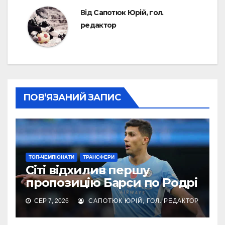
Від
Сапотюк Юрій, гол.
редактор
ПОВ’ЯЗАНИЙ ЗАПИС
ТОП-ЧЕМПІОНАТИ
ТРАНСФЕРИ
Сіті відхилив першу
пропозицію Барси по Родрі
СЕР 7, 2026
САПОТЮК ЮРІЙ, ГОЛ. РЕДАКТОР