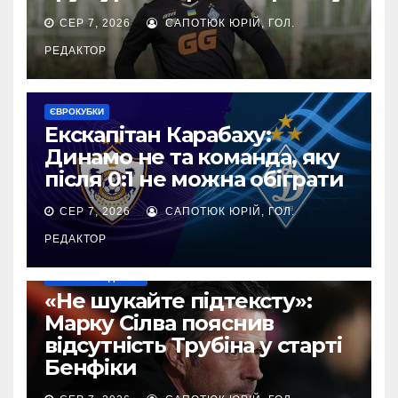
СЕР 7, 2026
САПОТЮК ЮРІЙ, ГОЛ.
РЕДАКТОР
ЄВРОКУБКИ
Екскапітан Карабаху:
Динамо не та команда, яку
після 0:1 не можна обіграти
СЕР 7, 2026
САПОТЮК ЮРІЙ, ГОЛ.
РЕДАКТОР
НАШІ ЗА КОРДОНОМ
«Не шукайте підтексту»:
Марку Сілва пояснив
відсутність Трубіна у старті
Бенфіки