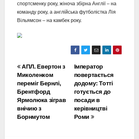
спортсменку року, жіноча збірна Англії – на
команду року, а англійська футболістка Лія
Вільямсон – на камбек року.
Навігація
АПЛ. Евертон з
Імператор
Миколенком
повертається
записів
переміг Бернлі,
додому: Тотті
Брентфорд
готується до
Ярмолюка зіграв
посади в
внічию з
керівництві
Борнмутом
Роми