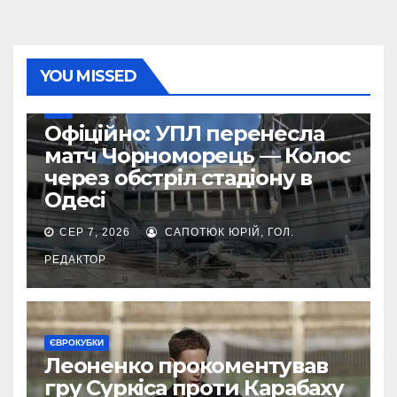
YOU MISSED
УПЛ
Офіційно: УПЛ перенесла
матч Чорноморець — Колос
через обстріл стадіону в
Одесі
СЕР 7, 2026
САПОТЮК ЮРІЙ, ГОЛ.
РЕДАКТОР
ЄВРОКУБКИ
Леоненко прокоментував
гру Суркіса проти Карабаху