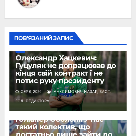
ПОВ’ЯЗАНИЙ ЗАПИС
УПЛ
Олександр Хацкевич:
Гуцуляк не допрацював до
кінця свій контракт і не
потис руку президенту
СЕР 6, 2026
МАКСИМОВИЧ НАЗАР, ЗАСТ.
ГОЛ. РЕДАКТОРА
УПЛ
Голкіпер Оболоні: У нас
такий колектив, що
достатньо лише зайти до