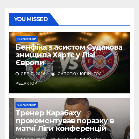
YOU MISSED
ЄВРОКУБКИ
Бенфіка з асистом Судакова
знищила Хартс у Лізі
Європи
СЕР 7, 2026
САПОТЮК ЮРІЙ, ГОЛ.
РЕДАКТОР
ЄВРОКУБКИ
Тренер Карабаху
прокоментував поразку в
матчі Ліги конференцій