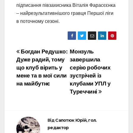
підписання півзахисника Віталія Фарасєєнка
– найрезультативнішого гравця Першої ліги
в поточному сезоні.
Навігація
Богдан Редушко:
Монзуль
Дуже радий, тому
завершила
записів
що клуб вірить у
серію робочих
мене та в мої сили
зустрічей із
на майбутнє
клубами УПЛ у
Туреччині
Від
Сапотюк Юрій, гол.
редактор