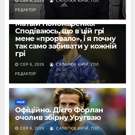
СЕР 6, 2026
САПОТЮК ЮРІЙ, ГОЛ.
РЕДАКТОР
ЄВРОКУБКИ
Матвій Пономаренко:
Сподіваюсь, що в цій грі
мене «прорвало», і я почну
так само забивати у кожній
грі
СЕР 6, 2026
САПОТЮК ЮРІЙ, ГОЛ.
РЕДАКТОР
ІНШЕ
Офіційно. Дієго Форлан
очолив збірну Уругваю
СЕР 6, 2026
САПОТЮК ЮРІЙ, ГОЛ.