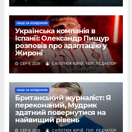
НАШІ ЗА КОРДОНОМ
Українська компанія в
Іспанії: Олександр Пищур
розповів про адаптацію у
Жироні
СЕР 8, 2026
САПОТЮК ЮРІЙ, ГОЛ. РЕДАКТОР
НАШІ ЗА КОРДОНОМ
Британський журналіст: Я
переконаний, Мудрик
здатний повернутися на
найвищий рівень
СЕР 8, 2026
САПОТЮК ЮРІЙ, ГОЛ. РЕДАКТОР