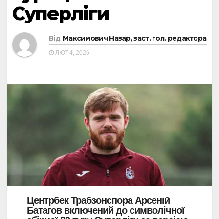
Суперліги
Від
Максимович Назар, заст. гол. редактора
ЛЮТ 4, 2026
Центрбек Трабзонспора Арсеній
Батагов включений до символічної