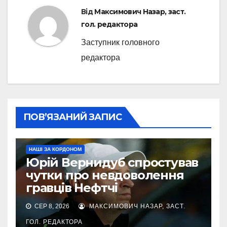
Від
Максимович Назар, заст.
гол. редактора
Заступник головного
редактора
ПОВ’ЯЗАНИЙ ЗАПИС
НАШІ ЗА КОРДОНОМ
Юрій Вернидуб спростував
чутки про невдоволення
гравців Нефтчі
СЕР 8, 2026
МАКСИМОВИЧ НАЗАР, ЗАСТ.
ГОЛ. РЕДАКТОРА