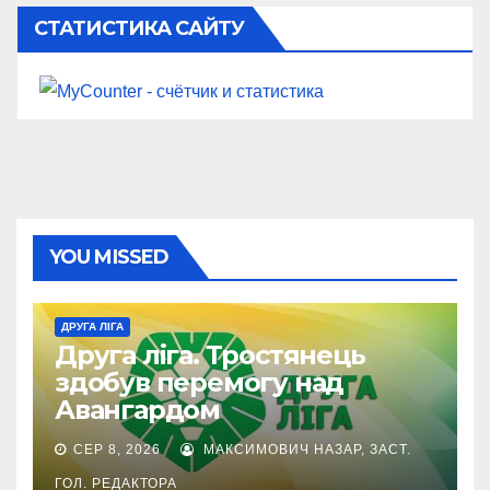
СТАТИСТИКА САЙТУ
YOU MISSED
ДРУГА ЛІГА
Друга ліга. Тростянець
здобув перемогу над
Авангардом
СЕР 8, 2026
МАКСИМОВИЧ НАЗАР, ЗАСТ.
ГОЛ. РЕДАКТОРА