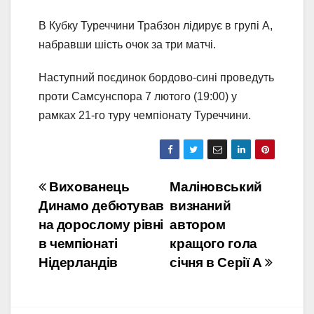
В Кубку Туреччини Трабзон лідирує в групі А,
набравши шість очок за три матчі.
Наступний поєдинок бордово-сині проведуть
проти Самсунспора 7 лютого (19:00) у
рамках 21-го туру чемпіонату Туреччини.
Навігація
Вихованець
Маліновський
Динамо дебютував
визнаний
записів
на дорослому рівні
автором
в чемпіонаті
кращого гола
Нідерландів
січня в Серії А