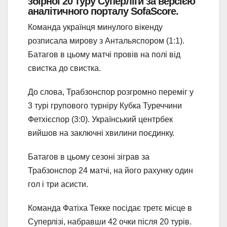
збірної 20 туру Суперліги за версією
аналітичного порталу SofaScore.
Команда українця минулого вікенду
розписала мирову з Антальяспором (1:1).
Батагов в цьому матчі провів на полі від
свистка до свистка.
До слова, Трабзонспор розгромно переміг у
3 турі групового турніру Кубка Туреччини
Фетхієспор (3:0). Український центрбек
вийшов на заключні хвилини поєдинку.
Батагов в цьому сезоні зіграв за
Трабзонспор 24 матчі, на його рахунку один
гол і три асисти.
Команда Фатіха Текке посідає третє місце в
Суперлізі, набравши 42 очки після 20 турів.