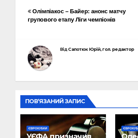
Навігація
Олімпіакос – Байер: анонс матчу
групового етапу Ліги чемпіонів
записів
Від
Сапотюк Юрій, гол. редактор
ПОВ’ЯЗАНИЙ ЗАПИС
ЄВРОКУБКИ
ЄВРОКУБ
УЄФА призначив
Оде