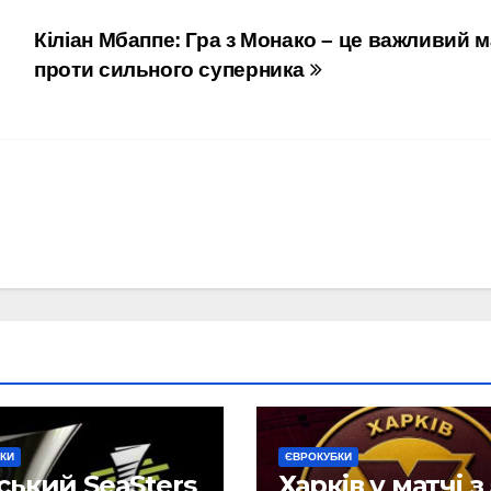
Кіліан Мбаппе: Гра з Монако – це важливий м
проти сильного суперника
КИ
ЄВРОКУБКИ
ський SeaSters
Харків у матчі з 