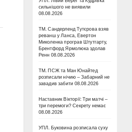
УПЛ. Лівий Берег та Кудрівка
сильнішого не виявили
08.08.2026
ТМ. Сандерленд Тутєрова взяв
реванш у Ланса, Евертон
Миколенка програв Штутгарту,
Брентфорд Ярмолюка здолав
Ренн
08.08.2026
ТМ. ПСЖ та Ман Юнайтед
розписали нічию – Забарний не
завадив забити
08.08.2026
Наставник Вікторії: Три матчі –
три перемоги? Секрету немає
08.08.2026
УПЛ. Буковина розписала суху