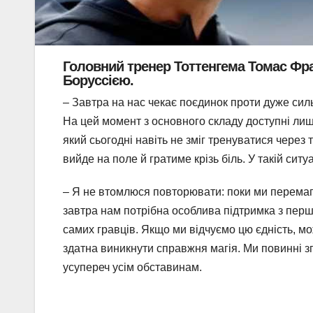
Головний тренер Тоттенгема Томас Фра
Боруссією.
– Завтра на нас чекає поєдинок проти дуже силь
На цей момент з основного складу доступні лиш
який сьогодні навіть не зміг тренуватися через
вийде на поле й гратиме крізь біль. У такій ситу
– Я не втомлюся повторювати: поки ми перемаг
завтра нам потрібна особлива підтримка з першої
самих гравців. Якщо ми відчуємо цю єдність, мо
здатна виникнути справжня магія. Ми повинні з
усупереч усім обставинам.