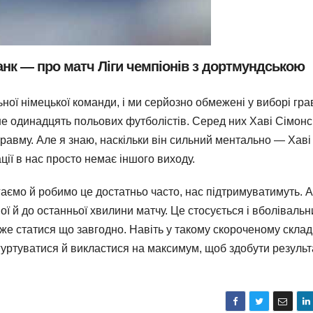
нк — про матч Ліги чемпіонів з дортмундською
ної німецької команди, і ми серйозно обмежені у виборі гра
е одинадцять польових футболістів. Серед них Хаві Сімонс
 травму. Але я знаю, наскільки він сильний ментально — Хаві
ації в нас просто немає іншого виходу.
аємо й робимо це достатньо часто, нас підтримуватимуть. 
 й до останньої хвилини матчу. Це стосується і вболівальник
же статися що завгодно. Навіть у такому скороченому склад
гуртуватися й викластися на максимум, щоб здобути результ