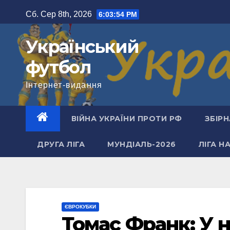
Перейти
Сб. Сер 8th, 2026
6:03:55 PM
до
вмісту
Український
футбол
Інтернет-видання
ВІЙНА УКРАЇНИ ПРОТИ РФ
ЗБІРН
ДРУГА ЛІГА
МУНДІАЛЬ-2026
ЛІГА Н
ЄВРОКУБКИ
Томас Франк: У 