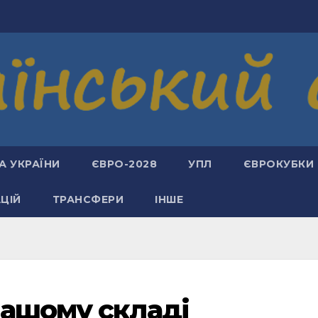
А УКРАЇНИ
ЄВРО-2028
УПЛ
ЄВРОКУБКИ
АЦІЙ
ТРАНСФЕРИ
ІНШЕ
нашому складі