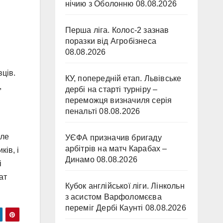
нічию з Оболонню
08.08.2026
Перша ліга. Колос-2 зазнав
поразки від Агробізнеса
08.08.2026
вців.
КУ, попередній етап. Львівське
,
дербі на старті турніру –
переможця визначиля серія
пенальті
08.08.2026
Але
УЄФА призначив бригаду
арбітрів на матч Карабах –
ів, і
Динамо
08.08.2026
і
ат
Кубок англійської ліги. Лінкольн
з асистом Варфоломєєва
переміг Дербі Каунті
08.08.2026