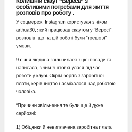
Колишній скаут “Вереса” з
особливими потребами для життя
розповів про роботу .
У соцмережі Instagram користувач з ніком
arthua30, який працював скаутом у “Вересі”,
розповів, що на цій роботі були “трешові”
умови.
9 січня людина звільнилася з цієї посади та
написала, з чим зіштовхнулася під час
роботи у клубі. Окрім боргів з заробітної
плати, керівництво насміхалося над роботою
чоловіка.
“Причини звільнення те були ще й дуже
серйозні:
1) Обіцянки й невиплачена заробітна плата