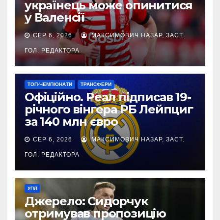
українець може опинитися
у Валенсії
СЕР 6, 2026
МАКСИМОВИЧ НАЗАР, ЗАСТ.
ГОЛ. РЕДАКТОРА
ТОП-ЧЕМПІОНАТИ
ТРАНСФЕРИ
Офіційно. Реал підписав 19-
річного вінгера РБ Лейпциг
за 140 млн євро
СЕР 6, 2026
МАКСИМОВИЧ НАЗАР, ЗАСТ.
ГОЛ. РЕДАКТОРА
УПЛ
Джерело: Сидорчук
отримував пропозицію