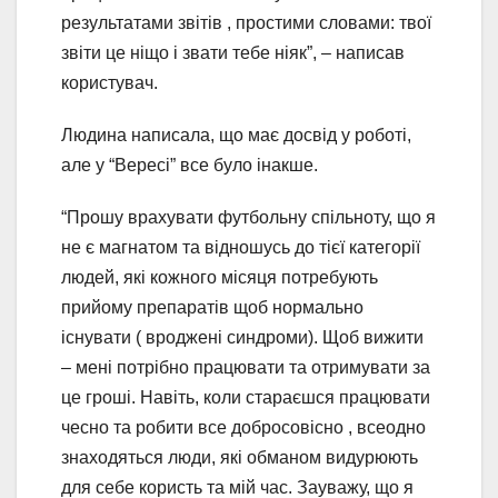
результатами звітів , простими словами: твої
звіти це ніщо і звати тебе ніяк”, – написав
користувач.
Людина написала, що має досвід у роботі,
але у “Вересі” все було інакше.
“Прошу врахувати футбольну спільноту, що я
не є магнатом та відношусь до тієї категорії
людей, які кожного місяця потребують
прийому препаратів щоб нормально
існувати ( вроджені синдроми). Щоб вижити
– мені потрібно працювати та отримувати за
це гроші. Навіть, коли стараєшся працювати
чесно та робити все добросовісно , всеодно
знаходяться люди, які обманом видурюють
для себе користь та мій час. Зауважу, що я