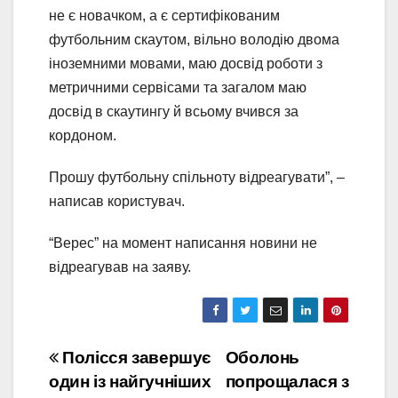
не є новачком, а є сертифікованим
футбольним скаутом, вільно володію двома
іноземними мовами, маю досвід роботи з
метричними сервісами та загалом маю
досвід в скаутингу й всьому вчився за
кордоном.
Прошу футбольну спільноту відреагувати”, –
написав користувач.
“Верес” на момент написання новини не
відреагував на заяву.
Навігація
Полісся завершує
Оболонь
один із найгучніших
попрощалася з
записів