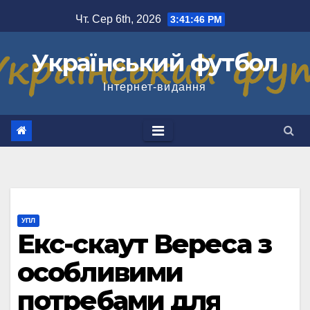
Перейти
Чт. Сер 6th, 2026
3:41:47 PM
до
вмісту
Український футбол
Інтернет-видання
УПЛ
Екс-скаут Вереса з
особливими
потребами для