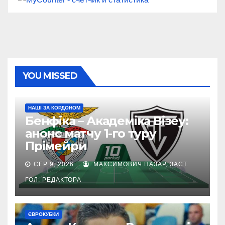
YOU MISSED
НАШІ ЗА КОРДОНОМ
Бенфіка – Академіка Візеу:
анонс матчу 1-го туру
Прімейри
СЕР 9, 2026
МАКСИМОВИЧ НАЗАР, ЗАСТ.
ГОЛ. РЕДАКТОРА
ЄВРОКУБКИ