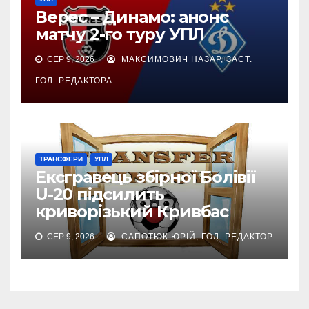
Верес – Динамо: анонс
матчу 2-го туру УПЛ
СЕР 9, 2026
МАКСИМОВИЧ НАЗАР, ЗАСТ.
ГОЛ. РЕДАКТОРА
ТРАНСФЕРИ
УПЛ
Ексгравець збірної Болівії
U-20 підсилить
криворізький Кривбас
СЕР 9, 2026
САПОТЮК ЮРІЙ, ГОЛ. РЕДАКТОР