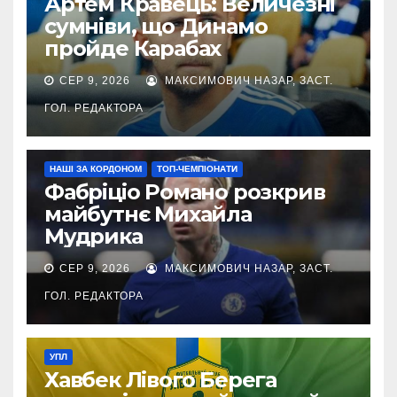
Артем Кравець: Величезні
сумніви, що Динамо
пройде Карабах
СЕР 9, 2026
МАКСИМОВИЧ НАЗАР, ЗАСТ.
ГОЛ. РЕДАКТОРА
НАШІ ЗА КОРДОНОМ
ТОП-ЧЕМПІОНАТИ
Фабріціо Романо розкрив
майбутнє Михайла
Мудрика
СЕР 9, 2026
МАКСИМОВИЧ НАЗАР, ЗАСТ.
ГОЛ. РЕДАКТОРА
УПЛ
Хавбек Лівого Берега