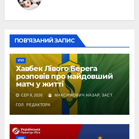
ПОВ’ЯЗАНИЙ ЗАПИС
УПЛ
Хавбек Лівого Берега
розповів про найдовший
матч у житті
СЕР 9, 2026
МАКСИМОВИЧ НАЗАР, ЗАСТ.
ГОЛ. РЕДАКТОРА
УПЛ