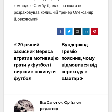
командою Самбу Діалло, на якого не
розраховував колишній тренер Олександр
Шовковський.
Навігація
20-річний
Вундеркінд
захисник Вереса
Греміо
записів
втратив мотивацію
пояснив, чому
грати у футбол і
відмовився від
вирішив покинути
переходу в
футбол
Шахтар
Від
Сапотюк Юрій, гол.
редактор