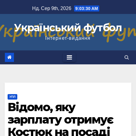
Перейти
Нд. Сер 9th, 2026
9:03:30 AM
до
вмісту
Український футбол
Інтернет-видання
УПЛ
Відомо, яку
зарплату отримує
Костюк на посаді