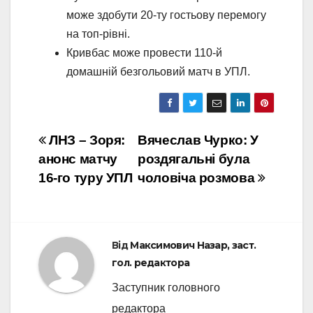
може здобути 20-ту гостьову перемогу
на топ-рівні.
Кривбас може провести 110-й
домашній безгольовий матч в УПЛ.
Навігація
ЛНЗ – Зоря:
Вячеслав Чурко: У
анонс матчу
роздягальні була
записів
16-го туру УПЛ
чоловіча розмова
Від
Максимович Назар, заст.
гол. редактора
Заступник головного
редактора