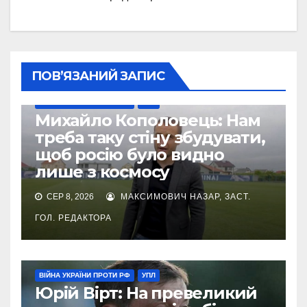
ПОВ’ЯЗАНИЙ ЗАПИС
ВІЙНА УКРАЇНИ ПРОТИ РФ
УПЛ
Михайло Кополовець: Нам
треба таку стіну збудувати,
щоб росію було видно
лише з космосу
СЕР 8, 2026
МАКСИМОВИЧ НАЗАР, ЗАСТ.
ГОЛ. РЕДАКТОРА
ВІЙНА УКРАЇНИ ПРОТИ РФ
УПЛ
Юрій Вірт: На превеликий