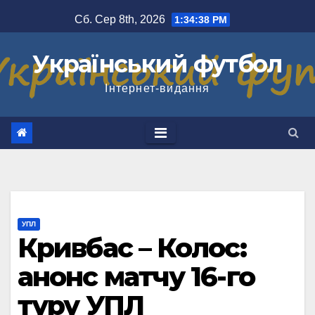
Перейти
Сб. Сер 8th, 2026
1:34:39 PM
до
вмісту
Український футбол
Інтернет-видання
УПЛ
Кривбас – Колос:
анонс матчу 16-го
туру УПЛ