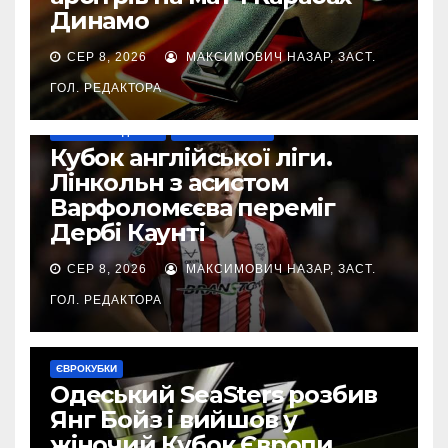
Динамо
СЕР 8, 2026
МАКСИМОВИЧ НАЗАР, ЗАСТ.
ГОЛ. РЕДАКТОРА
НАШІ ЗА КОРДОНОМ
ТОП-ЧЕМПІОНАТИ
Кубок англійської ліги.
Лінкольн з асистом
Варфоломєєва переміг
Дербі Каунті
СЕР 8, 2026
МАКСИМОВИЧ НАЗАР, ЗАСТ.
ГОЛ. РЕДАКТОРА
ЄВРОКУБКИ
Одеський SeaSters розбив
Янг Бойз і вийшов у
жіночий Кубок Європи