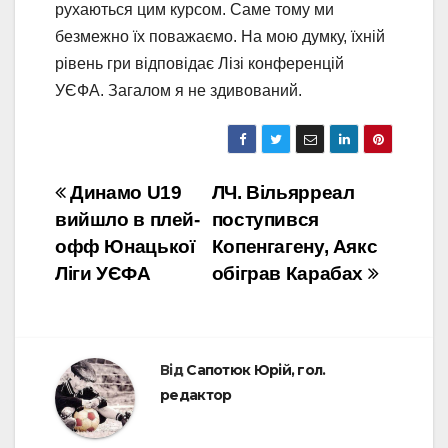
рухаються цим курсом. Саме тому ми
безмежно їх поважаємо. На мою думку, їхній
рівень гри відповідає Лізі конференцій
УЄФА. Загалом я не здивований.
Навігація
Динамо U19
ЛЧ. Вільярреал
вийшло в плей-
поступився
записів
офф Юнацької
Копенгагену, Аякс
Ліги УЄФА
обіграв Карабах
Від
Сапотюк Юрій, гол.
редактор