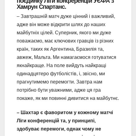
поєдинку Ліги конференцій УЄФА з
Хамрун Спартанс.
– Завтрашній матч дуже цінний і важливий,
адже він може відкрити шлях до наших
майбутніх цілей. Суперник, якого ми дуже
поважаємо, має ключових гравців із різних
країн, таких як Аргентина, Бразилія та,
авжеж, Мальта. Ми намагаємося готуватися
якнайкраще. На поле вийдуть найкращі
одинадцятеро футболістів, і, звісно, ми
прагнутимемо перемогти. Завтра нам
потрібно бути уважними, адже ця гра
покаже, як ми повинні дивитися на майбутнє.
– Шахтар є фаворитом у кожному матчі
Ліги конференцій та, у принципі,
здобуває перемоги, однак чому не