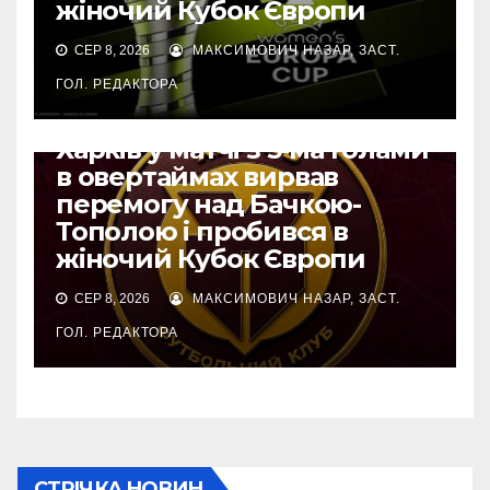
жіночий Кубок Європи
СЕР 8, 2026
МАКСИМОВИЧ НАЗАР, ЗАСТ.
ГОЛ. РЕДАКТОРА
ЄВРОКУБКИ
Харків у матчі з 5-ма голами
в овертаймах вирвав
перемогу над Бачкою-
Тополою і пробився в
жіночий Кубок Європи
СЕР 8, 2026
МАКСИМОВИЧ НАЗАР, ЗАСТ.
ГОЛ. РЕДАКТОРА
СТРІЧКА НОВИН