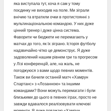
яка виступала тут, хоча я сам у тому
поєдинку не виходив на поле. Ми зіграли
внічию та втратили очки в протистоянні з
мультинаціональною командою. У них дуже
цінний тренер і дуже цінна система.
Фаворити чи бюджети не перемагають у
матчах до того, як їх зіграно. Історія футболу
надзвичайно чітко це демонструє. Я дуже
задоволений нашим рівнем гри та прогресом
у Лізі конференцій, але, на жаль, не
погоджуюся з вами щодо певних моментів.
Також ви бачили останній матч «Хамрун
Спартанс» з «Лозанною» та іншими
командами? Вони можуть перемагати і були
близькими до цього в певних іграх, просто не
завжди вдавалося реалізовувати ключові
моменти. Я дуже поважаю «Хамрун