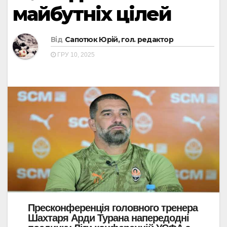
майбутніх цілей
Від
Сапотюк Юрій, гол. редактор
ГРУ 10, 2025
Пресконференція головного тренера
Шахтаря Арди Турана напередодні