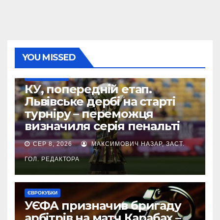
YOU MISSED
КУБОК УКРАЇНИ
КУ, попередній етап.
Львівське дербі на старті
турніру – переможця
визначиля серія пенальті
СЕР 8, 2026
МАКСИМОВИЧ НАЗАР, ЗАСТ.
ГОЛ. РЕДАКТОРА
ЄВРОКУБКИ
УЄФА призначив бригаду
арбітрів на матч Карабах –