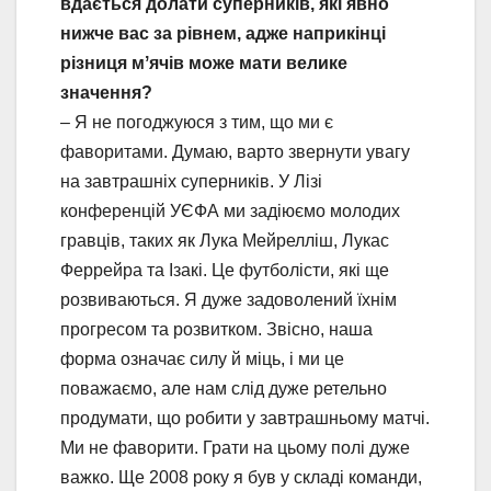
вдається долати суперників, які явно
нижче вас за рівнем, адже наприкінці
різниця мʼячів може мати велике
значення?
– Я не погоджуюся з тим, що ми є
фаворитами. Думаю, варто звернути увагу
на завтрашніх суперників. У Лізі
конференцій УЄФА ми задіюємо молодих
гравців, таких як Лука Мейрелліш, Лукас
Феррейра та Ізакі. Це футболісти, які ще
розвиваються. Я дуже задоволений їхнім
прогресом та розвитком. Звісно, наша
форма означає силу й міць, і ми це
поважаємо, але нам слід дуже ретельно
продумати, що робити у завтрашньому матчі.
Ми не фаворити. Грати на цьому полі дуже
важко. Ще 2008 року я був у складі команди,