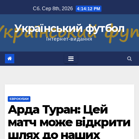
Перейти
Сб. Сер 8th, 2026
4:14:12 PM
до
вмісту
Український футбол
Інтернет-видання
ЄВРОКУБКИ
Арда Туран: Цей
матч може відкрити
шлях до наших