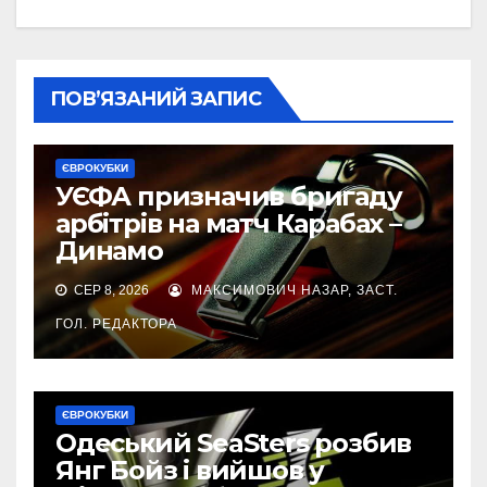
ПОВ’ЯЗАНИЙ ЗАПИС
ЄВРОКУБКИ
УЄФА призначив бригаду
арбітрів на матч Карабах –
Динамо
СЕР 8, 2026
МАКСИМОВИЧ НАЗАР, ЗАСТ.
ГОЛ. РЕДАКТОРА
ЄВРОКУБКИ
Одеський SeaSters розбив
Янг Бойз і вийшов у