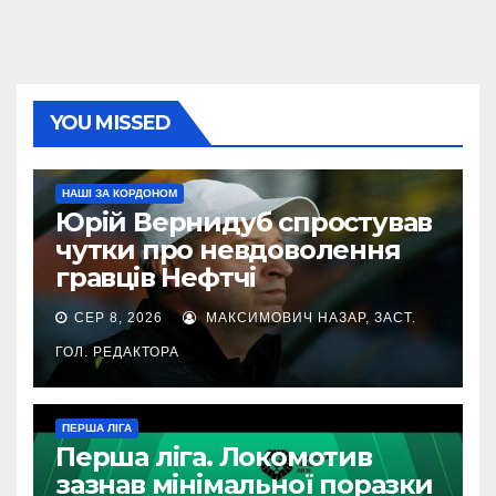
YOU MISSED
НАШІ ЗА КОРДОНОМ
Юрій Вернидуб спростував
чутки про невдоволення
гравців Нефтчі
СЕР 8, 2026
МАКСИМОВИЧ НАЗАР, ЗАСТ.
ГОЛ. РЕДАКТОРА
ПЕРША ЛІГА
Перша ліга. Локомотив
зазнав мінімальної поразки