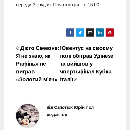
середу, 3 грудня. Початок гри – о 16.00.
Навігація
Дієго Сімеоне:
Ювентус на своєму
Я не знаю, як
полі обіграв Удінезе
записів
Рафінья не
та вийшов у
виграв
чвертьфінал Кубка
«Золотий м’яч»
Італії
Від
Сапотюк Юрій, гол.
редактор