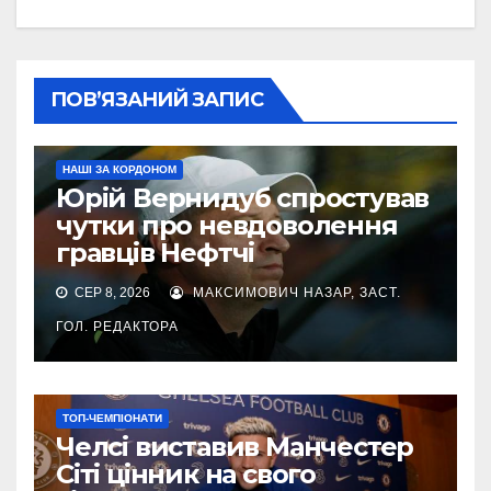
ПОВ’ЯЗАНИЙ ЗАПИС
НАШІ ЗА КОРДОНОМ
Юрій Вернидуб спростував
чутки про невдоволення
гравців Нефтчі
СЕР 8, 2026
МАКСИМОВИЧ НАЗАР, ЗАСТ.
ГОЛ. РЕДАКТОРА
ТОП-ЧЕМПІОНАТИ
Челсі виставив Манчестер
Сіті цінник на свого