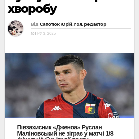
хворобу
Від
Сапотюк Юрій, гол. редактор
ГРУ 3, 2025
Півзахисник «Дженоа» Руслан
Маліновський не зіграє у матчі 1/8