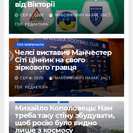
від Вікторії
СЕР 8, 2026
МАКСИМОВИЧ НАЗАР, ЗАСТ.
ГОЛ. РЕДАКТОРА
ТОП-ЧЕМПІОНАТИ
Челсі виставив Манчестер
Сіті цінник на свого
зіркового гравця
СЕР 8, 2026
МАКСИМОВИЧ НАЗАР, ЗАСТ.
ГОЛ. РЕДАКТОРА
ВІЙНА УКРАЇНИ ПРОТИ РФ
УПЛ
Михайло Кополовець: Нам
треба таку стіну збудувати,
щоб росію було видно
лише з космосу