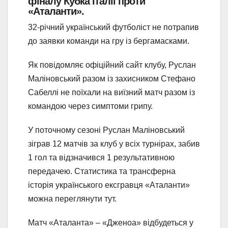
фіналу Кубка Італії проти
«Аталанти».
32-річний український футболіст не потрапив
до заявки команди на гру із бергамасками.
Як повідомляє офіційний сайт клубу, Руслан
Маліновський разом із захисником Стефано
Сабеллі не поїхали на виїзний матч разом із
командою через симптоми грипу.
У поточному сезоні Руслан Маліновський
зіграв 12 матчів за клуб у всіх турнірах, забив
1 гол та відзначився 1 результативною
передачею. Статистика та трансферна
історія українського ексгравця «Аталанти»
можна переглянути тут.
Матч «Аталанта» – «Дженоа» відбудеться у