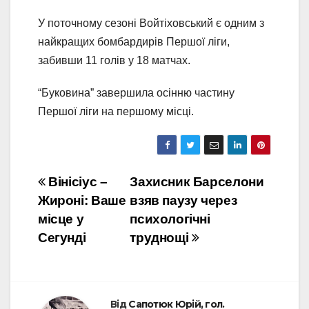
У поточному сезоні Войтіховський є одним з
найкращих бомбардирів Першої ліги,
забивши 11 голів у 18 матчах.
“Буковина” завершила осінню частину
Першої ліги на першому місці.
Навігація
Вінісіус –
Захисник Барселони
Жироні: Ваше
взяв паузу через
записів
місце у
психологічні
Сегунді
труднощі
Від
Сапотюк Юрій, гол.