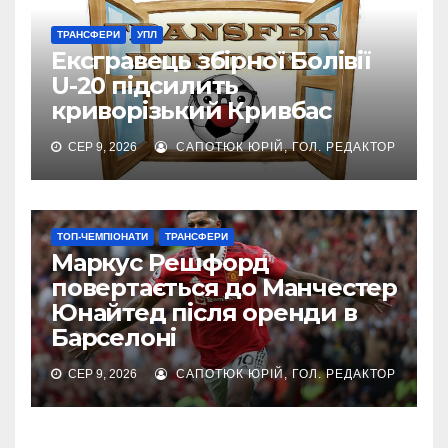
ТРАНСФЕРИ
УПЛ
Ексгравець збірної Болівії
U-20 підсилить
криворізький Кривбас
СЕР 9, 2026
САПОТЮК ЮРІЙ, ГОЛ. РЕДАКТОР
ТОП-ЧЕМПІОНАТИ
ТРАНСФЕРИ
Маркус Решфорд
повертається до Манчестер
Юнайтед після оренди в
Барселоні
СЕР 9, 2026
САПОТЮК ЮРІЙ, ГОЛ. РЕДАКТОР