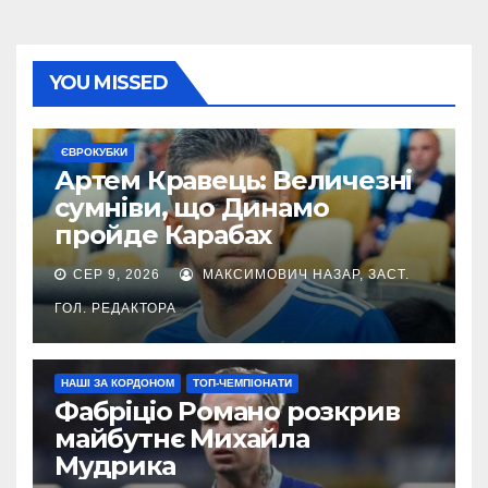
YOU MISSED
ЄВРОКУБКИ
Артем Кравець: Величезні
сумніви, що Динамо
пройде Карабах
СЕР 9, 2026
МАКСИМОВИЧ НАЗАР, ЗАСТ.
ГОЛ. РЕДАКТОРА
НАШІ ЗА КОРДОНОМ
ТОП-ЧЕМПІОНАТИ
Фабріціо Романо розкрив
майбутнє Михайла
Мудрика