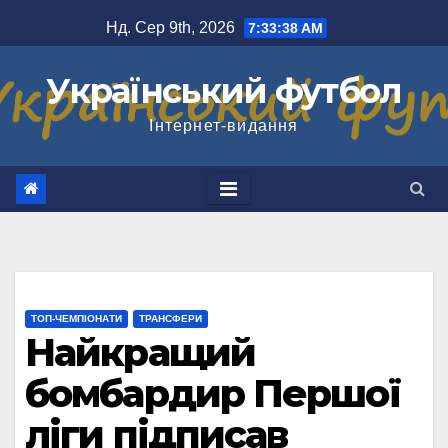
Перейти
Нд. Сер 9th, 2026
7:33:39 AM
до
вмісту
Український футбол
Інтернет-видання
ТОП-ЧЕМПІОНАТИ
ТРАНСФЕРИ
Найкращий
бомбардир Першої
ліги підписав