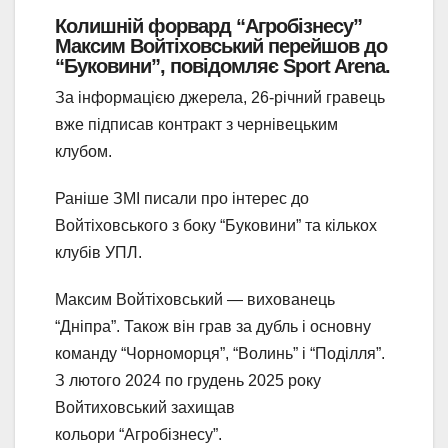
Колишній форвард “Агробізнесу”
Максим Войтіховський перейшов до
“Буковини”, повідомляє Sport Arena.
За інформацією джерела, 26-річний гравець
вже підписав контракт з чернівецьким
клубом.
Раніше ЗМІ писали про інтерес до
Войтіховського з боку “Буковини” та кількох
клубів УПЛ.
Максим Войтіховський — вихованець
“Дніпра”. Також він грав за дубль і основну
команду “Чорноморця”, “Волинь” і “Поділля”.
З лютого 2024 по грудень 2025 року
Войтиховський захищав
кольори “Агробізнесу”.