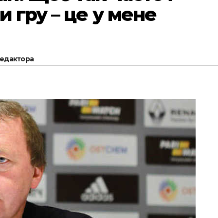
 гру – це у мене
редактора