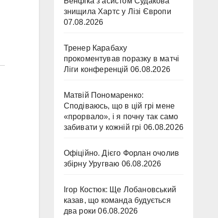
Бенфіка з асистом Судакова
знищила Хартс у Лізі Європи
07.08.2026
Тренер Карабаху
прокоментував поразку в матчі
Ліги конференцій
06.08.2026
Матвій Пономаренко:
Сподіваюсь, що в цій грі мене
«прорвало», і я почну так само
забивати у кожній грі
06.08.2026
Офіційно. Дієго Форлан очолив
збірну Уругваю
06.08.2026
Ігор Костюк: Ще Лобановський
казав, що команда будується
два роки
06.08.2026