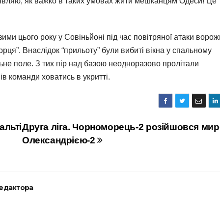
Уявляю, як важко в таких умовах жити мешканцям Одеси! Це
ими цього року у Совіньйоні під час повітряної атаки ворож
ця”. Внаслідок “прильоту” були вибиті вікна у спальному
ьне поле. З тих пір над базою неодноразово пролітали
в команди ховатись в укритті.
альті
Друга ліга. Чорноморець-2 розійшовся мир
Олександрією-2
редактора