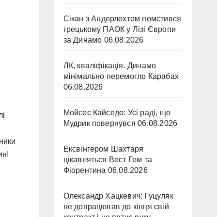
Сікан з Андерлехтом помстився
грецькому ПАОК у Лізі Європи
за Динамо
06.08.2026
ЛК, кваліфікація. Динамо
мінімально перемогло Карабах
06.08.2026
Мойсес Кайседо: Усі раді, що
лі
Мудрик повернувся
06.08.2026
сники
Ексвінгером Шахтаря
ин!
цікавляться Вест Гем та
Фіорентина
06.08.2026
Олександр Хацкевич: Гуцуляк
не допрацював до кінця свій