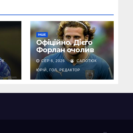
ІНШЕ
Офіційно. Дієго
Форлан очолив
 в
збірну Уругваю
ЮК
СЕР 6, 2026
САПОТЮК
ЮРІЙ, ГОЛ. РЕДАКТОР
ній