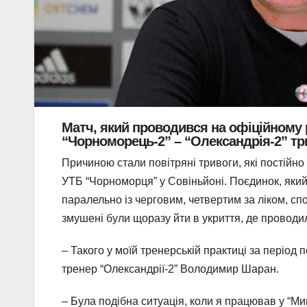
Матч, який проводився на офіційному рів
“Чорноморець-2” – “Олександрія-2” три
Причиною стали повітряні тривоги, які постійно
УТБ “Чорноморця” у Совіньйоні. Поєдинок, який
паралельно із черговим, четвертим за ліком, сп
змушені були щоразу йти в укриття, де проводил
– Такого у моїй тренерській практиці за період
тренер “Олександрії-2” Володимир Шаран.
– Була подібна ситуація, коли я працював у “М