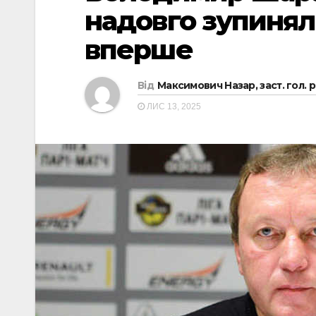
надовго зупиняли
вперше
Від
Максимович Назар, заст. гол. 
ЛИС 13, 2025