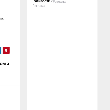
близости?
Реклама
Реклама
их
ом з