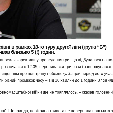
ні в рамках 18-го туру другої ліги (група “Б”)
вав близько 5 (!) годин.
 вносили корективи у проведення гри, що відбувалася на по
 розпочався о 12:05, переривався три рази і завершувався
овіщенням про повітряну небезпеку. За цей період його уча
и різний проміжок часу – від 16 хвилин до 1 години 37 хвил
 повномасштабної війни ще не траплялось, – сказав головний
инаї”. Щоправда, повітряна тривога не перервала наш матч з