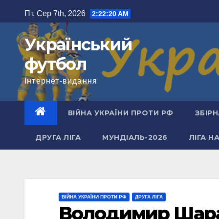
Перейти
Пт. Сер 7th, 2026
2:22:21 AM
до
вмісту
Український
футбол
Інтернет-видання
ВІЙНА УКРАЇНИ ПРОТИ РФ
ЗБІРН
ДРУГА ЛІГА
МУНДІАЛЬ-2026
ЛІГА Н
ВІЙНА УКРАЇНИ ПРОТИ РФ
ДРУГА ЛІГА
Володимир Шаран