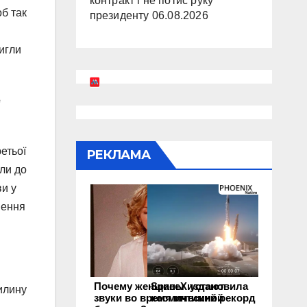
контракт і не потис руку
об так
президенту
06.08.2026
тигли
е
етьої
РЕКЛАМА
зли до
ви у
шення
Почему женщины издают
SpaceX установила
вилину
звуки во время интимной
космический рекорд