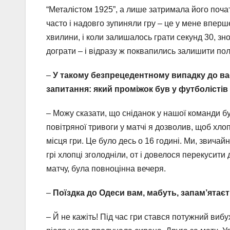
“Металістом 1925”, а лише затримала його почато
часто і надовго зупиняли гру – це у мене вперш
хвилини, і коли залишалось грати секунд 30, зн
дограти – і відразу ж поквапились залишити пол
–
У такому безпрецедентному випадку до ва
запитання: який проміжок був у футболістів
– Можу сказати, що сніданок у нашої команди був
повітряної тривоги у матчі я дозволив, щоб хлоп
місця гри. Це було десь о 16 годині. Ми, звичай
грі хлопці зголодніли, от і довелося перекусит
матчу, була повноцінна вечеря.
–
Поїздка до Одеси вам, мабуть, запам’ятає
– Й не кажіть! Під час гри стався потужний вибу