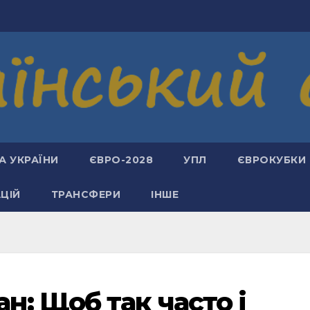
А УКРАЇНИ
ЄВРО-2028
УПЛ
ЄВРОКУБКИ
АЦІЙ
ТРАНСФЕРИ
ІНШЕ
: Щоб так часто і