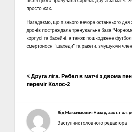
після цього пролунала сирена. Друга за матч. 
просто жах.
Нагадаємо, що пізнього вечора останнього дня з
дронів постраждала тренувальна база “Чорномор
корпусі та басейні, а також пошкоджене футбол
смертоносні “шахеди” та ракети, змушуючи члені
Навігація
Друга ліга. Ребел в матчі з двома пен
переміг Колос-2
записів
Від
Максимович Назар, заст. гол. 
Заступник головного редактора