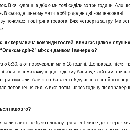
к. В очікуванні відбою ми тоді сиділи зо три години. Але щ
е. В сьогоднішньому матчі арбітр додав дві компенсовані
ову почалася повітряна тревога. Вже четверта за гру! Ми вс
е.
с, як керманича команди гостей, виникає цілком слушн
 “Олександрії-2” між сніданком і вечерею?
 о 8:30, а от повечеряли ми о 18 годині. Щоправда, після тр
ці з’їли по шматочку піцци і одному банану, який нам приве
но, ризикували. Але ж позбавлені обіду через постійні перер
и для поповнення сил. А вже потім, через годину після завер
ться надовго?
х, коли навіть не було сигналу тривоги. І лише десь через х