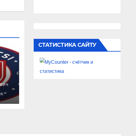
СТАТИСТИКА САЙТУ
ВИЧ
ток
 та
РА