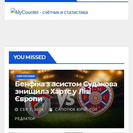
YOU MISSED
ЄВРОКУБКИ
Бенфіка з асистом Судакова
знищила Хартс у Лізі
Європи
СЕР 7, 2026
САПОТЮК ЮРІЙ, ГОЛ.
РЕДАКТОР