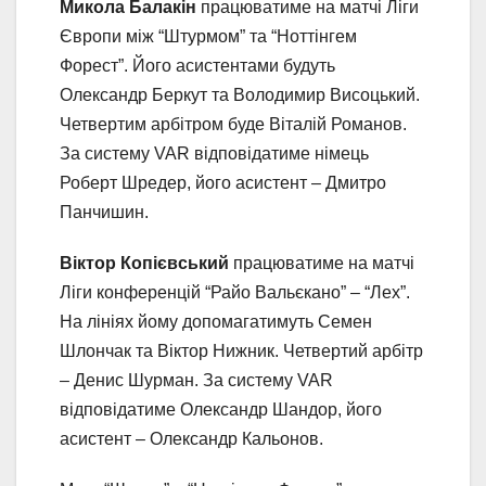
Микола Балакін
працюватиме на матчі Ліги
Європи між “Штурмом” та “Ноттінгем
Форест”. Його асистентами будуть
Олександр Беркут та Володимир Висоцький.
Четвертим арбітром буде Віталій Романов.
За систему VAR відповідатиме німець
Роберт Шредер, його асистент – Дмитро
Панчишин.
Віктор Копієвський
працюватиме на матчі
Ліги конференцій “Райо Вальєкано” – “Лех”.
На лініях йому допомагатимуть Семен
Шлончак та Віктор Нижник. Четвертий арбітр
– Денис Шурман. За систему VAR
відповідатиме Олександр Шандор, його
асистент – Олександр Кальонов.