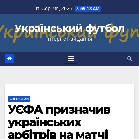
Перейти
Пт. Сер 7th, 2026
3:55:14 AM
до
вмісту
Український футбол
Інтернет-видання
ЄВРОКУБКИ
УЄФА призначив
українських
арбітрів на матчі