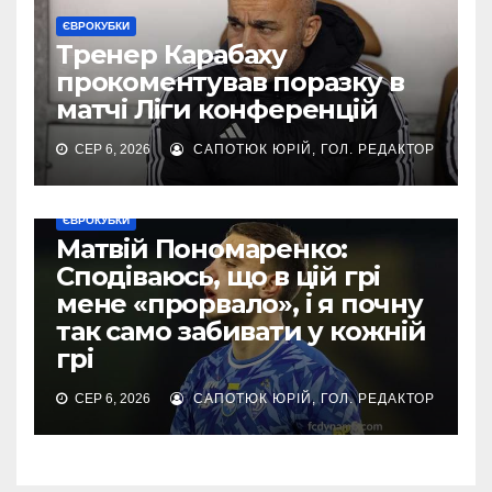
ЄВРОКУБКИ
Тренер Карабаху
прокоментував поразку в
матчі Ліги конференцій
СЕР 6, 2026
САПОТЮК ЮРІЙ, ГОЛ. РЕДАКТОР
ЄВРОКУБКИ
Матвій Пономаренко:
Сподіваюсь, що в цій грі
мене «прорвало», і я почну
так само забивати у кожній
грі
СЕР 6, 2026
САПОТЮК ЮРІЙ, ГОЛ. РЕДАКТОР