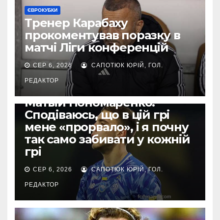
ЄВРОКУБКИ
Тренер Карабаху
прокоментував поразку в
матчі Ліги конференцій
СЕР 6, 2026
САПОТЮК ЮРІЙ, ГОЛ.
РЕДАКТОР
ЄВРОКУБКИ
Матвій Пономаренко:
Сподіваюсь, що в цій грі
мене «прорвало», і я почну
так само забивати у кожній
грі
СЕР 6, 2026
САПОТЮК ЮРІЙ, ГОЛ.
РЕДАКТОР