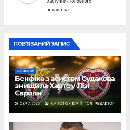
Заступник головного
редактора
ПОВ’ЯЗАНИЙ ЗАПИС
ЄВРОКУБКИ
Бенфіка з асистом Судакова
знищила Хартс у Лізі
Європи
СЕР 7, 2026
САПОТЮК ЮРІЙ, ГОЛ. РЕДАКТОР