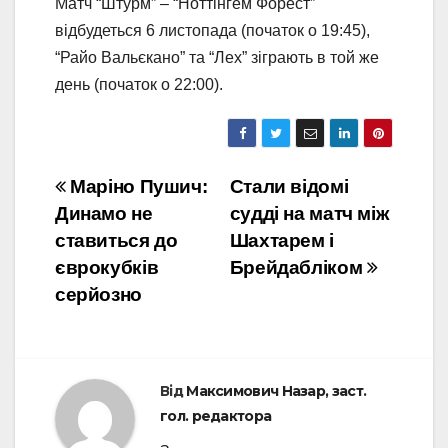
Матч “Штурм” – “Ноттінгем Форест”
відбудеться 6 листопада (початок о 19:45),
“Райо Вальєкано” та “Лех” зіграють в той же
день (початок о 22:00).
Навігація
Маріно Пушич:
Стали відомі
Динамо не
судді на матч між
записів
ставиться до
Шахтарем і
єврокубків
Брейдабліком
серйозно
Від
Максимович Назар, заст.
гол. редактора